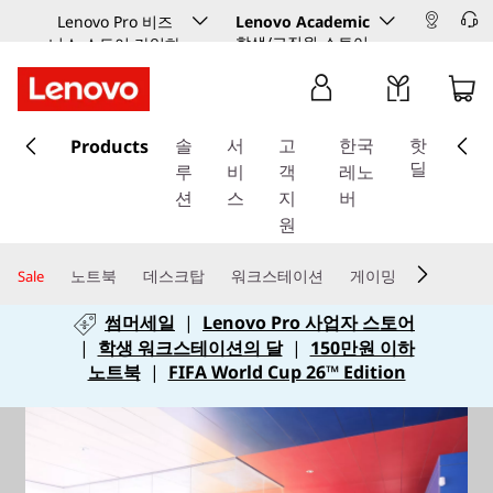
Lenovo Pro 비즈
Lenovo Academic
학생/교직원 스토어
니스 스토어 가입하
기
주
Products
요
솔
서
고
한국
핫
콘
딜
루
비
객
레노
텐
션
스
지
버
츠
원
로
건
노트북
데스크탑
워크스테이션
게이밍
Sale
너
썸머세일
|
Lenovo Pro 사업자 스토어
뛰
|
학생 워크스테이션의 달
|
150만원 이하
기
노트북
|
FIFA World Cup 26™ Edition