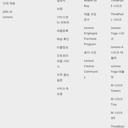
설명서
Where to
ThinkPad
인재 채용
Buy
E 시리즈
보증
Jobs at
제품 규정
ThinkPad
Lenovo
서비스센
준수
L 시리즈
터 연락처
Lenovo
Lenovo
제품등록
Employee
Yoga 시리
Purchase
즈
배송 확인
Program
Lenovo A
리콜정보
용어 사전
시리즈 태
모토로라
블릿
Lenovo
제품 서비
Creator
Lenovo
스
Communit
Yoga 태블
자주 묻는
y
릿
질문
M 시리즈
서비스 &
Towers
보증
M 시리즈
Tiny
M 시리즈
SFF
ThinkStati