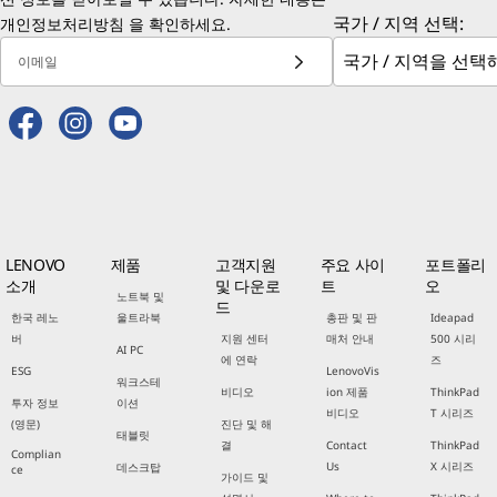
국가 / 지역 선택:
개인정보처리방침
을 확인하세요.
이메일
LENOVO
제품
고객지원
주요 사이
포트폴리
소개
및 다운로
트
오
노트북 및
드
한국 레노
울트라북
총판 및 판
Ideapad
버
지원 센터
매처 안내
500 시리
AI PC
에 연락
즈
ESG
LenovoVis
워크스테
비디오
ion 제품
ThinkPad
투자 정보
이션
비디오
T 시리즈
(영문)
진단 및 해
태블릿
결
Contact
ThinkPad
Complian
Us
X 시리즈
데스크탑
ce
가이드 및