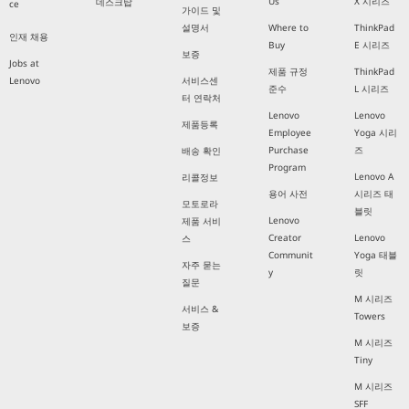
Us
X 시리즈
데스크탑
ce
가이드 및
설명서
Where to
ThinkPad
인재 채용
Buy
E 시리즈
보증
Jobs at
제품 규정
ThinkPad
Lenovo
서비스센
준수
L 시리즈
터 연락처
Lenovo
Lenovo
제품등록
Employee
Yoga 시리
Purchase
즈
배송 확인
Program
Lenovo A
리콜정보
용어 사전
시리즈 태
모토로라
블릿
Lenovo
제품 서비
Creator
Lenovo
스
Communit
Yoga 태블
자주 묻는
y
릿
질문
M 시리즈
서비스 &
Towers
보증
M 시리즈
Tiny
M 시리즈
SFF