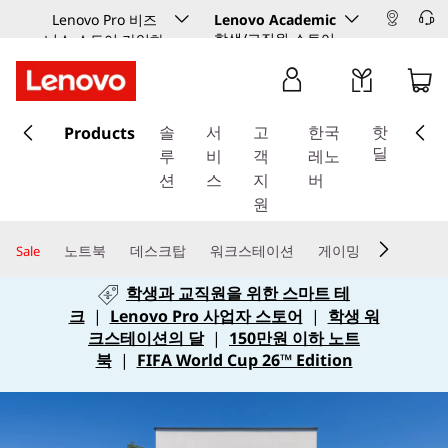
Lenovo Pro 비즈
Lenovo Academic
학생/교직원 스토어
니스 스토어 가입하
기
주
Products
요
솔
서
고
한국
핫
콘
딜
루
비
객
레노
텐
션
스
지
버
츠
원
로
건
노트북
데스크탑
워크스테이션
게이밍
Sale
너
학생과 교직원을 위한 스마트 테
뛰
크
|
Lenovo Pro 사업자 스토어
|
학생 워
기
크스테이션의 달
|
150만원 이하 노트
북
|
FIFA World Cup 26™ Edition