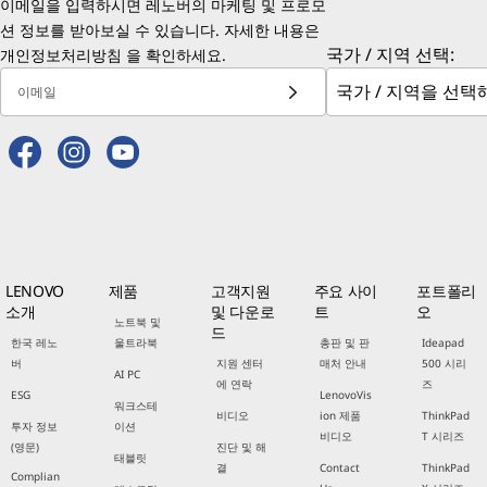
이메일을 입력하시면 레노버의 마케팅 및 프로모
션 정보를 받아보실 수 있습니다. 자세한 내용은
국가 / 지역 선택:
개인정보처리방침
을 확인하세요.
이메일
LENOVO
제품
고객지원
주요 사이
포트폴리
소개
및 다운로
트
오
노트북 및
드
한국 레노
울트라북
총판 및 판
Ideapad
버
지원 센터
매처 안내
500 시리
AI PC
에 연락
즈
ESG
LenovoVis
워크스테
비디오
ion 제품
ThinkPad
투자 정보
이션
비디오
T 시리즈
(영문)
진단 및 해
태블릿
결
Contact
ThinkPad
Complian