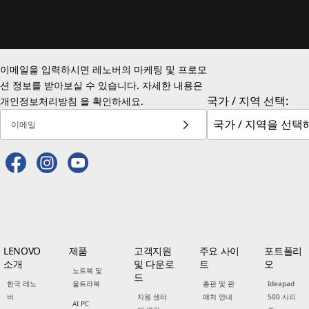
이메일을 입력하시면 레노버의 마케팅 및 프로모
션 정보를 받아보실 수 있습니다. 자세한 내용은
국가 / 지역 선택:
개인정보처리방침
을 확인하세요.
이메일
LENOVO
제품
고객지원
주요 사이
포트폴리
소개
및 다운로
트
오
노트북 및
드
한국 레노
울트라북
총판 및 판
Ideapad
버
지원 센터
매처 안내
500 시리
AI PC