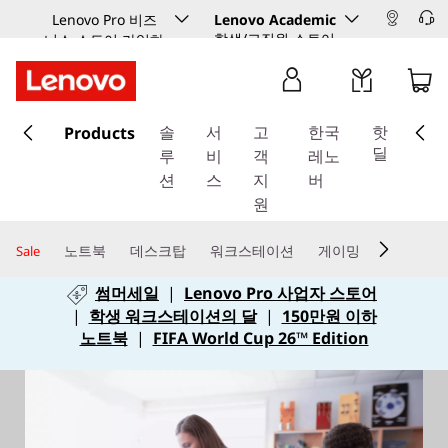
Lenovo Pro 비즈
Lenovo Academic
학생/교직원 스토어
니스 스토어 가입하
기
주
Products
요
솔
서
고
한국
핫
콘
딜
루
비
객
레노
텐
션
스
지
버
츠
원
로
건
노트북
데스크탑
워크스테이션
게이밍
Sale
너
썸머세일
|
Lenovo Pro 사업자 스토어
뛰
|
학생 워크스테이션의 달
|
150만원 이하
기
노트북
|
FIFA World Cup 26™ Edition