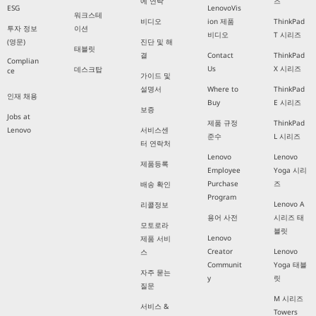
에 연락
즈
ESG
LenovoVis
워크스테
비디오
ion 제품
ThinkPad
투자 정보
이션
비디오
T 시리즈
(영문)
진단 및 해
태블릿
결
Contact
ThinkPad
Complian
Us
X 시리즈
데스크탑
ce
가이드 및
설명서
Where to
ThinkPad
인재 채용
Buy
E 시리즈
보증
Jobs at
제품 규정
ThinkPad
Lenovo
서비스센
준수
L 시리즈
터 연락처
Lenovo
Lenovo
제품등록
Employee
Yoga 시리
Purchase
즈
배송 확인
Program
Lenovo A
리콜정보
용어 사전
시리즈 태
모토로라
블릿
Lenovo
제품 서비
Creator
Lenovo
스
Communit
Yoga 태블
자주 묻는
y
릿
질문
M 시리즈
서비스 &
Towers