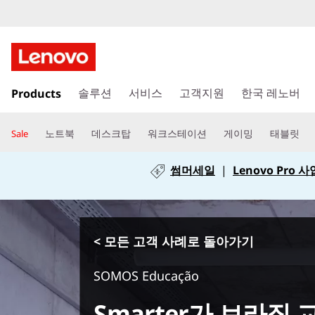
주
Products
요
솔루션
서비스
고객지원
한국 레노버
콘
텐
노트북
데스크탑
워크스테이션
게이밍
태블릿
Sale
츠
로
썸머세일
|
Lenovo Pro
건
너
뛰
기
< 모든 고객 사례로 돌아가기
SOMOS Educação
Smarter가 브라질