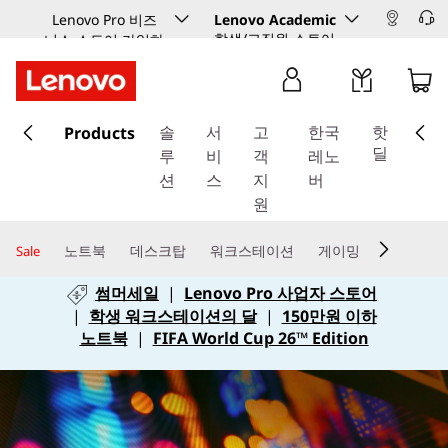
Lenovo Pro 비즈
Lenovo Academic
학생/교직원 스토어
니스 스토어 가입하
기
주
Products
요
솔
서
고
한국
핫
콘
딜
루
비
객
레노
텐
션
스
지
버
츠
원
로
건
노트북
데스크탑
워크스테이션
게이밍
Sale
너
썸머세일
|
Lenovo Pro 사업자 스토어
뛰
|
학생 워크스테이션의 달
|
150만원 이하
기
노트북
|
FIFA World Cup 26™ Edition