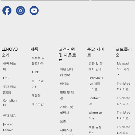
LENOVO
제품
고객지원
주요 사이
포트폴리
소개
및 다운로
트
오
노트북 및
드
한국 레노
울트라북
총판 및 판
Ideapad
버
지원 센터
매처 안내
500 시리
AI PC
에 연락
즈
ESG
LenovoVis
워크스테
비디오
ion 제품
ThinkPad
투자 정보
이션
비디오
T 시리즈
(영문)
진단 및 해
태블릿
결
Contact
ThinkPad
Complian
Us
X 시리즈
데스크탑
ce
가이드 및
설명서
Where to
ThinkPad
인재 채용
Buy
E 시리즈
보증
Jobs at
제품 규정
ThinkPad
Lenovo
서비스센
준수
L 시리즈