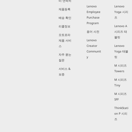
터 연락처
Lenovo
Lenovo
제품등록
Employee
Yoga 시리
Purchase
즈
배송 확인
Program
Lenovo A
리콜정보
용어 사전
시리즈 태
모토로라
블릿
Lenovo
제품 서비
Creator
Lenovo
스
Communit
Yoga 태블
자주 묻는
y
릿
질문
M 시리즈
서비스 &
Towers
보증
M 시리즈
Tiny
M 시리즈
SFF
ThinkStati
on P 시리
즈