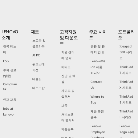
LENOVO
제품
고객지원
주요 사이
포트폴리
소개
및 다운로
트
오
노트북 및
드
한국 레노
울트라북
총판 및 판
Ideapad
버
지원 센터
매처 안내
500 시리
AI PC
에 연락
즈
ESG
LenovoVis
워크스테
비디오
ion 제품
ThinkPad
투자 정보
이션
비디오
T 시리즈
(영문)
진단 및 해
태블릿
결
Contact
ThinkPad
Complian
Us
X 시리즈
데스크탑
ce
가이드 및
설명서
Where to
ThinkPad
인재 채용
Buy
E 시리즈
보증
Jobs at
제품 규정
ThinkPad
Lenovo
서비스센
준수
L 시리즈
터 연락처
Lenovo
Lenovo
제품등록
Employee
Yoga 시리
Purchase
즈
배송 확인