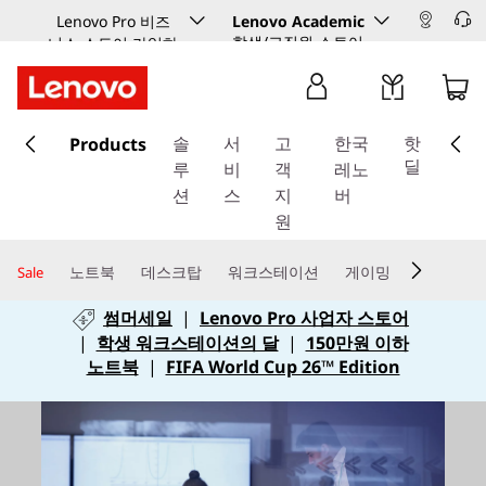
Lenovo Pro 비즈
Lenovo Academic
학생/교직원 스토어
니스 스토어 가입하
기
주
Products
요
솔
서
고
한국
핫
콘
딜
루
비
객
레노
텐
션
스
지
버
츠
원
로
건
노트북
데스크탑
워크스테이션
게이밍
Sale
너
썸머세일
|
Lenovo Pro 사업자 스토어
뛰
|
학생 워크스테이션의 달
|
150만원 이하
기
노트북
|
FIFA World Cup 26™ Edition