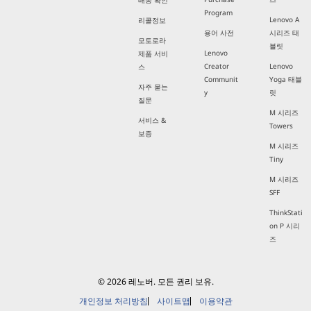
Program
Lenovo A
리콜정보
용어 사전
시리즈 태
모토로라
블릿
Lenovo
제품 서비
Creator
Lenovo
스
Communit
Yoga 태블
자주 묻는
y
릿
질문
M 시리즈
서비스 &
Towers
보증
M 시리즈
Tiny
M 시리즈
SFF
ThinkStati
on P 시리
즈
© 2026 레노버. 모든 권리 보유.
개인정보 처리방침
사이트맵
이용약관