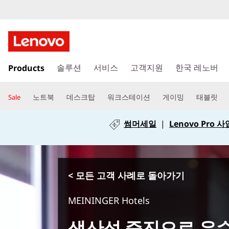
주
Products
요
솔루션
서비스
고객지원
한국 레노버
콘
텐
노트북
데스크탑
워크스테이션
게이밍
태블릿
Sale
츠
로
썸머세일
|
Lenovo Pro
건
너
뛰
기
< 모든 고객 사례로 돌아가기
MEININGER Hotels
생산성 증진으로 우수