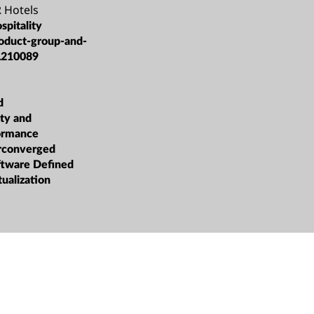
 Hotels
spitality
oduct-group-and-
L210089
d
ity and
formance
rconverged
oftware Defined
tualization