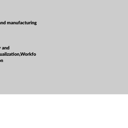
and manufacturing
y and
tualization,Workfo
on