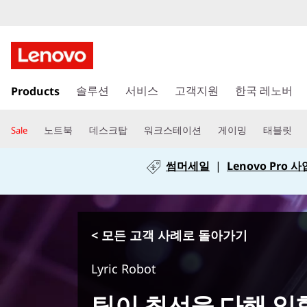
주
Products
요
솔루션
서비스
고객지원
한국 레노버
콘
텐
노트북
데스크탑
워크스테이션
게이밍
태블릿
Sale
츠
로
썸머세일
|
Lenovo Pro
건
너
뛰
기
< 모든 고객 사례로 돌아가기
Lyric Robot
팀이 최선을 다해 일