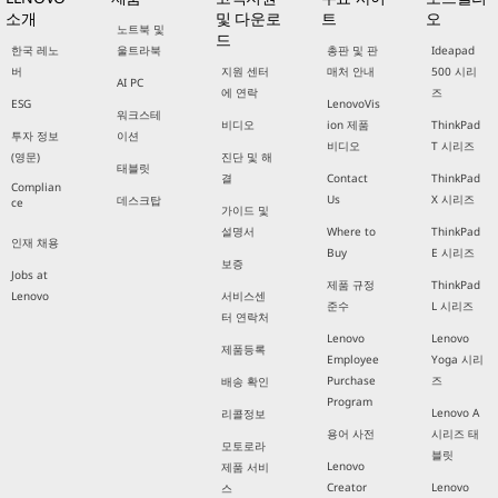
소개
및 다운로
트
오
노트북 및
드
한국 레노
울트라북
총판 및 판
Ideapad
버
지원 센터
매처 안내
500 시리
AI PC
에 연락
즈
ESG
LenovoVis
워크스테
비디오
ion 제품
ThinkPad
투자 정보
이션
비디오
T 시리즈
(영문)
진단 및 해
태블릿
결
Contact
ThinkPad
Complian
Us
X 시리즈
데스크탑
ce
가이드 및
설명서
Where to
ThinkPad
인재 채용
Buy
E 시리즈
보증
Jobs at
제품 규정
ThinkPad
Lenovo
서비스센
준수
L 시리즈
터 연락처
Lenovo
Lenovo
제품등록
Employee
Yoga 시리
Purchase
즈
배송 확인
Program
Lenovo A
리콜정보
용어 사전
시리즈 태
모토로라
블릿
Lenovo
제품 서비
Creator
Lenovo
스