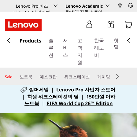
Lenovo Pro 비즈
Lenovo Academic
학생/교직원 스토어
니스 스토어 가입하
기
주
Products
요
솔
서
고
한국
핫
콘
딜
루
비
객
레노
텐
션
스
지
버
츠
원
로
건
노트북
데스크탑
워크스테이션
게이밍
Sale
너
썸머세일
|
Lenovo Pro 사업자 스토어
뛰
|
학생 워크스테이션의 달
|
150만원 이하
기
노트북
|
FIFA World Cup 26™ Edition