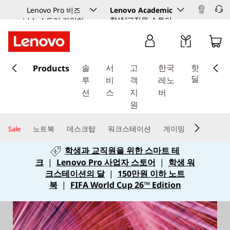
Lenovo Pro 비즈
Lenovo Academic
학생/교직원 스토어
니스 스토어 가입하
기
주
Products
요
솔
서
고
한국
핫
콘
딜
루
비
객
레노
텐
션
스
지
버
츠
원
로
건
노트북
데스크탑
워크스테이션
게이밍
Sale
너
학생과 교직원을 위한 스마트 테
뛰
크
|
Lenovo Pro 사업자 스토어
|
학생 워
기
크스테이션의 달
|
150만원 이하 노트
북
|
FIFA World Cup 26™ Edition