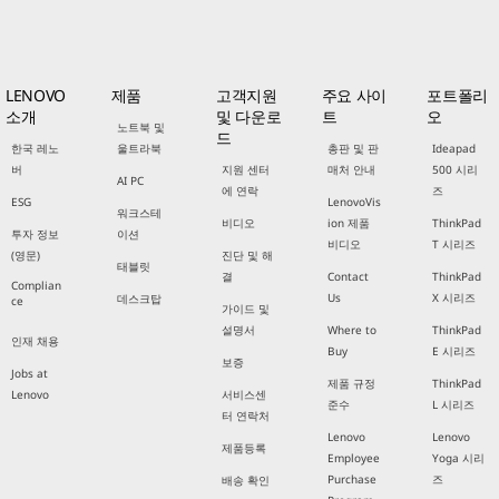
LENOVO
제품
고객지원
주요 사이
포트폴리
소개
및 다운로
트
오
노트북 및
드
한국 레노
울트라북
총판 및 판
Ideapad
버
지원 센터
매처 안내
500 시리
AI PC
에 연락
즈
ESG
LenovoVis
워크스테
비디오
ion 제품
ThinkPad
투자 정보
이션
비디오
T 시리즈
(영문)
진단 및 해
태블릿
결
Contact
ThinkPad
Complian
Us
X 시리즈
데스크탑
ce
가이드 및
설명서
Where to
ThinkPad
인재 채용
Buy
E 시리즈
보증
Jobs at
제품 규정
ThinkPad
Lenovo
서비스센
준수
L 시리즈
터 연락처
Lenovo
Lenovo
제품등록
Employee
Yoga 시리
Purchase
즈
배송 확인