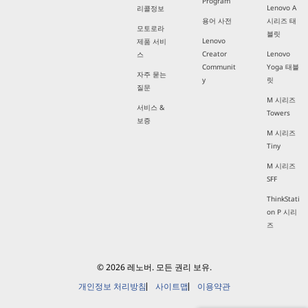
Program
Lenovo A
리콜정보
용어 사전
시리즈 태
모토로라
블릿
Lenovo
제품 서비
Creator
Lenovo
스
Communit
Yoga 태블
자주 묻는
y
릿
질문
M 시리즈
서비스 &
Towers
보증
M 시리즈
Tiny
M 시리즈
SFF
ThinkStati
on P 시리
즈
© 2026 레노버. 모든 권리 보유.
개인정보 처리방침
사이트맵
이용약관