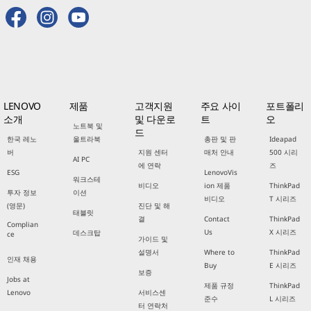
LENOVO
제품
고객지원
주요 사이
포트폴리
소개
및 다운로
트
오
노트북 및
드
한국 레노
울트라북
총판 및 판
Ideapad
버
지원 센터
매처 안내
500 시리
AI PC
에 연락
즈
ESG
LenovoVis
워크스테
비디오
ion 제품
ThinkPad
투자 정보
이션
비디오
T 시리즈
(영문)
진단 및 해
태블릿
결
Contact
ThinkPad
Complian
Us
X 시리즈
데스크탑
ce
가이드 및
설명서
Where to
ThinkPad
인재 채용
Buy
E 시리즈
보증
Jobs at
제품 규정
ThinkPad
Lenovo
서비스센
준수
L 시리즈
터 연락처