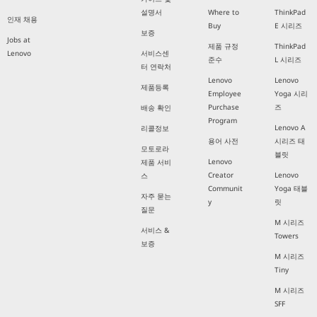
설명서
Where to
ThinkPad
인재 채용
Buy
E 시리즈
보증
Jobs at
제품 규정
ThinkPad
Lenovo
서비스센
준수
L 시리즈
터 연락처
Lenovo
Lenovo
제품등록
Employee
Yoga 시리
Purchase
즈
배송 확인
Program
Lenovo A
리콜정보
용어 사전
시리즈 태
모토로라
블릿
Lenovo
제품 서비
Creator
Lenovo
스
Communit
Yoga 태블
자주 묻는
y
릿
질문
M 시리즈
서비스 &
Towers
보증
M 시리즈
Tiny
M 시리즈
SFF