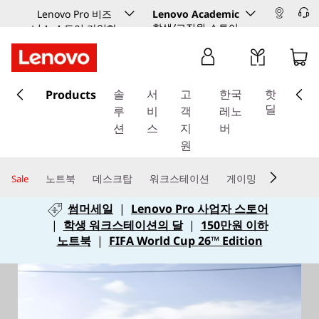
Lenovo Pro 비즈
Lenovo Academic
학생/교직원 스토어
니스 스토어 가입하
기
주
Products
요
솔
서
고
한국
핫
콘
딜
루
비
객
레노
텐
션
스
지
버
츠
원
로
건
노트북
데스크탑
워크스테이션
게이밍
Sale
너
썸머세일
|
Lenovo Pro 사업자 스토어
뛰
|
학생 워크스테이션의 달
|
150만원 이하
기
노트북
|
FIFA World Cup 26™ Edition