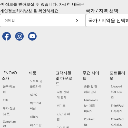
션 정보를 받아보실 수 있습니다. 자세한 내용은
국가 / 지역 선택:
개인정보처리방침
을 확인하세요.
이메일
LENOVO
제품
고객지원
주요 사이
포트폴리
소개
및 다운로
트
오
노트북 및
드
한국 레노
울트라북
총판 및 판
Ideapad
버
지원 센터
매처 안내
500 시리
AI PC
에 연락
즈
ESG
LenovoVis
워크스테
비디오
ion 제품
ThinkPad
투자 정보
이션
비디오
T 시리즈
(영문)
진단 및 해
태블릿
결
Contact
ThinkPad
Complian
Us
X 시리즈
데스크탑
ce
가이드 및