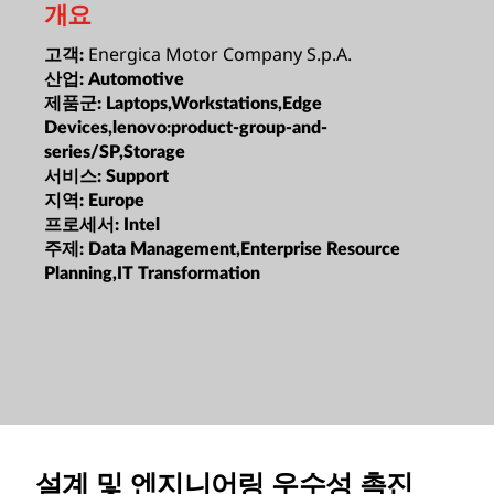
개요
Energica Motor Company S.p.A.
고객:
산업:
Automotive
제품군:
Laptops,Workstations,Edge
Devices,lenovo:product-group-and-
series/SP,Storage
서비스:
Support
지역:
Europe
프로세서:
Intel
주제:
Data Management,Enterprise Resource
Planning,IT Transformation
설계 및 엔지니어링 우수성 촉진