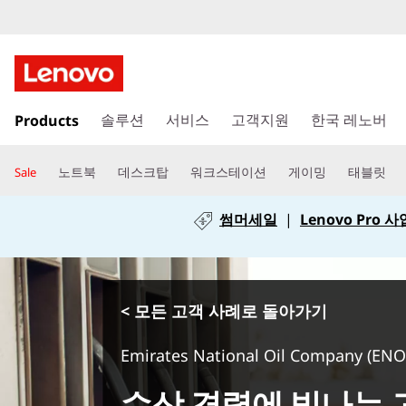
주
Products
요
솔루션
서비스
고객지원
한국 레노버
콘
텐
노트북
데스크탑
워크스테이션
게이밍
태블릿
Sale
츠
로
썸머세일
|
Lenovo Pro
건
너
뛰
기
< 모든 고객 사례로 돌아가기
Emirates National Oil Company (ENO
수상 경력에 빛나는 