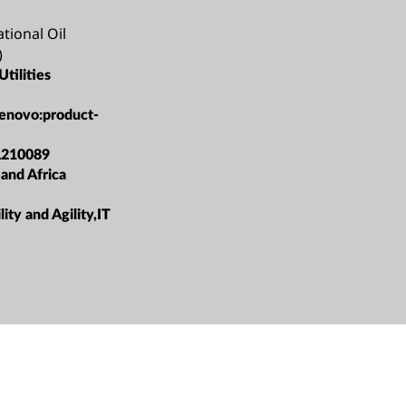
tional Oil
)
tilities
lenovo:product-
L210089
 and Africa
lity and Agility,IT