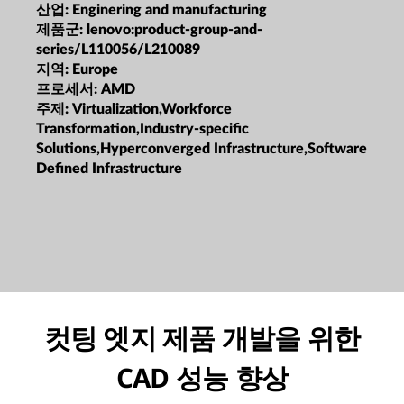
산업:
Enginering and manufacturing
제품군:
lenovo:product-group-and-
series/L110056/L210089
지역:
Europe
프로세서:
AMD
주제:
Virtualization,Workforce
Transformation,Industry-specific
Solutions,Hyperconverged Infrastructure,Software
Defined Infrastructure
컷팅 엣지 제품 개발을 위한
CAD 성능 향상