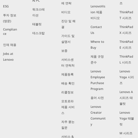
AI PC
에 연락
즈
ESG
LenovoVis
워크스테
비디오
ion 제품
ThinkPad
투자 정보
이션
비디오
T 시리즈
(영문)
진단 및 해
태블릿
결
Contact
ThinkPad
Complian
Us
X 시리즈
데스크탑
ce
가이드 및
설명서
Where to
ThinkPad
인재 채용
Buy
E 시리즈
보증
Jobs at
제품 규정
ThinkPad
Lenovo
서비스센
준수
L 시리즈
터 연락처
Lenovo
Lenovo
제품등록
Employee
Yoga 시리
Purchase
즈
배송 확인
Program
Lenovo A
리콜정보
용어 사전
시리즈 태
모토로라
블릿
Lenovo
제품 서비
Creator
Lenovo
스
Communit
Yoga 태블
자주 묻는
y
릿
질문
M 시리즈
서비스 &