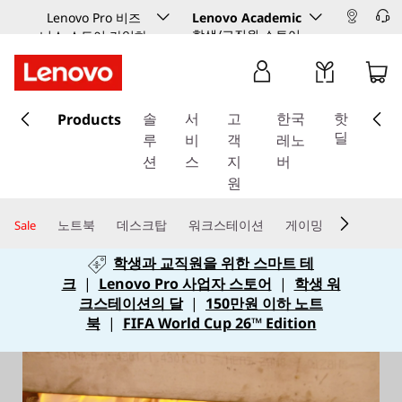
Lenovo Pro 비즈
Lenovo Academic
학생/교직원 스토어
니스 스토어 가입하
기
주
Products
요
솔
서
고
한국
핫
콘
딜
루
비
객
레노
텐
션
스
지
버
츠
원
로
건
노트북
데스크탑
워크스테이션
게이밍
Sale
너
학생과 교직원을 위한 스마트 테
뛰
크
|
Lenovo Pro 사업자 스토어
|
학생 워
기
크스테이션의 달
|
150만원 이하 노트
북
|
FIFA World Cup 26™ Edition