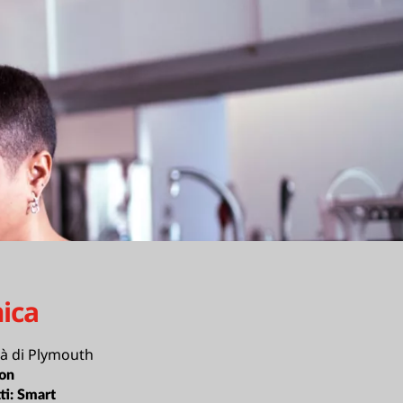
ica
tà di Plymouth
ion
ti:
Smart