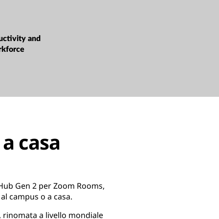
uctivity and
rkforce
 a casa
t Hub Gen 2 per Zoom Rooms,
 al campus o a casa.
 rinomata a livello mondiale