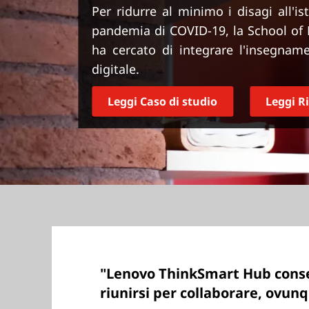
r
Per ridurre al minimo i disagi all'is
i
pandemia di COVID-19, la School of 
n
ha cercato di integrare l'insegnam
c
digitale.
i
p
a
Leggi Caso di studio
Leggi R
l
e
"Lenovo ThinkSmart Hub consen
riunirsi per collaborare, ovunq