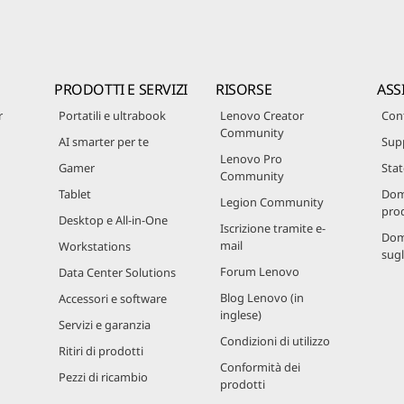
PRODOTTI E SERVIZI
RISORSE
ASS
r
Portatili e ultrabook
Lenovo Creator
Cont
Community
AI smarter per te
Sup
Lenovo Pro
Gamer
Stat
Community
Tablet
Dom
Legion Community
prod
Desktop e All-in-One
Iscrizione tramite e-
Dom
mail
Workstations
sugl
Forum Lenovo
Data Center Solutions
Blog Lenovo (in
Accessori e software
inglese)
Servizi e garanzia
Condizioni di utilizzo
Ritiri di prodotti
Conformità dei
Pezzi di ricambio
prodotti