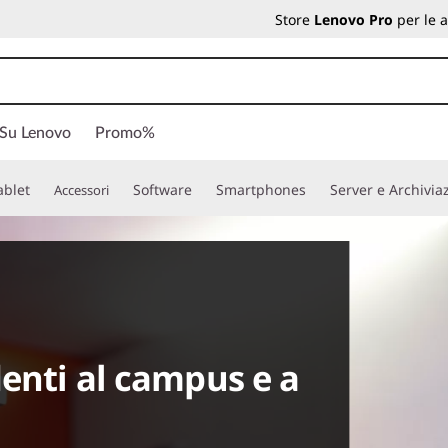
Store
Lenovo Pro
per le 
 Su Lenovo
Promo%
ablet
Software
Smartphones
Server e Archivia
Accessori
denti al campus e a