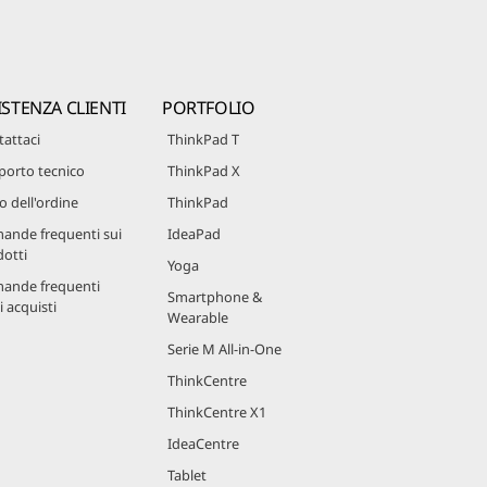
ISTENZA CLIENTI
PORTFOLIO
attaci
ThinkPad T
porto tecnico
ThinkPad X
o dell'ordine
ThinkPad
ande frequenti sui
IdeaPad
otti
Yoga
ande frequenti
Smartphone &
i acquisti
Wearable
Serie M All-in-One
ThinkCentre
ThinkCentre X1
IdeaCentre
Tablet