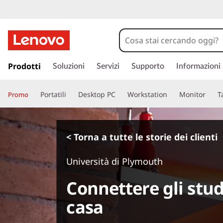
p
a
Prodotti
Soluzioni
Servizi
Supporto
Informazioni
s
s
Portatili
Desktop PC
Workstation
Monitor
T
Promo
a
a
c
o
< Torna a tutte le storie dei clienti
n
t
Università di Plymouth
e
n
Connettere gli stu
u
t
casa
o
p