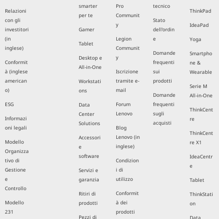
smarter
Pro
tecnico
Relazioni
ThinkPad
per te
Communit
con gli
Stato
y
IdeaPad
investitori
Gamer
dell'ordin
(in
Legion
e
Yoga
Tablet
inglese)
Communit
Domande
Smartpho
y
Desktop e
Conformit
frequenti
ne &
All-in-One
à (inglese
Iscrizione
sui
Wearable
american
tramite e-
prodotti
Workstati
Serie M
o)
mail
ons
Domande
All-in-One
ESG
Forum
frequenti
Data
ThinkCent
Lenovo
sugli
Center
Informazi
re
acquisti
Solutions
oni legali
Blog
ThinkCent
Lenovo (in
Accessori
Modello
re X1
inglese)
e
Organizza
software
IdeaCentr
tivo di
Condizion
e
Gestione
i di
Servizi e
e
utilizzo
garanzia
Tablet
Controllo
Conformit
Ritiri di
ThinkStati
Modello
à dei
prodotti
on
231
prodotti
Pezzi di
Data