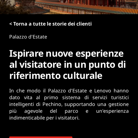
r
i
n
< Torna a tutte le storie dei clienti
c
i
Palazzo d'Estate
p
a
Ispirare nuove esperienze
l
e
al visitatore in un punto di
riferimento culturale
In che modo il Palazzo d'Estate e Lenovo hanno
dato vita al primo sistema di servizi turistici
intelligenti di Pechino, supportando una gestione
più agevole del parco e un'esperienza
indimenticabile per i visitatori.