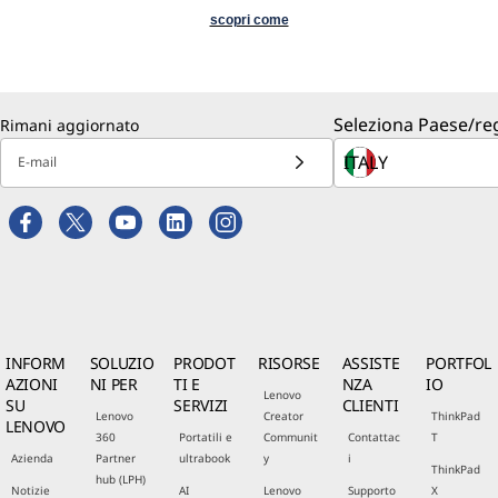
scopri come
Seleziona Paese/re
Rimani aggiornato
E-mail
INFORM
SOLUZIO
PRODOT
RISORSE
ASSISTE
PORTFOL
AZIONI
NI PER
TI E
NZA
IO
Lenovo
SU
SERVIZI
CLIENTI
Lenovo
Creator
ThinkPad
LENOVO
360
Portatili e
Communit
Contattac
T
Azienda
Partner
ultrabook
y
i
ThinkPad
hub (LPH)
Notizie
AI
Lenovo
Supporto
X