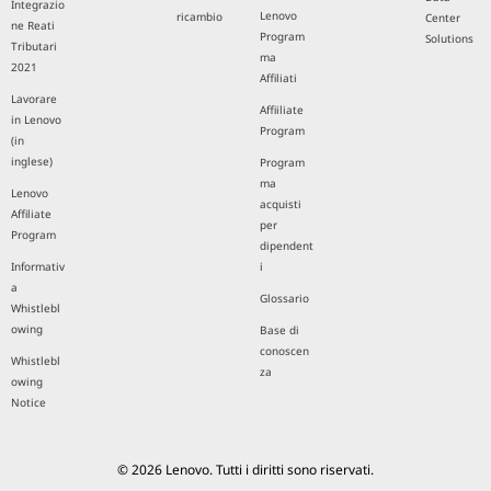
Integrazio
Lenovo
ricambio
Center
ne Reati
Program
Solutions
Tributari
ma
2021
Affiliati
Lavorare
Affiiliate
in Lenovo
Program
(in
inglese)
Program
ma
Lenovo
acquisti
Affiliate
per
Program
dipendent
Informativ
i
a
Glossario
Whistlebl
owing
Base di
conoscen
Whistlebl
za
owing
Notice
© 2026 Lenovo. Tutti i diritti sono riservati.