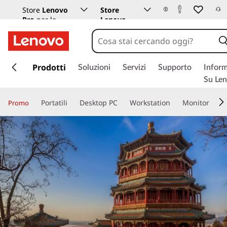
Store
Lenovo
Store
Pro
per le
Lenovo
aziende
Istruzione
p
a
Prodotti
Soluzioni
Servizi
Supporto
Inform
s
Su Le
s
a
Portatili
Desktop PC
Workstation
Monitor
Promo
a
c
o
n
t
e
n
u
t
o
p