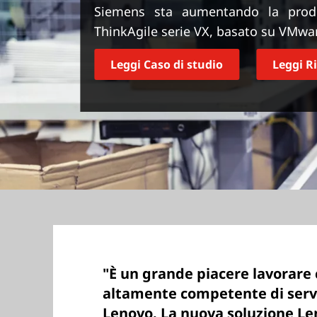
r
Siemens sta aumentando la produ
i
ThinkAgile serie VX, basato su VMw
n
c
Leggi Caso di studio
Leggi R
i
p
a
l
e
"È un grande piacere lavorare 
altamente competente di servi
Lenovo. La nuova soluzione Len