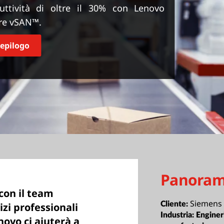
ttività di oltre il 30% con Lenovo
are vSAN™.
iepilogo
Panoram
con il team
Siemens 
Cliente:
zi professionali
Industria:
Enginer
ovo ci aiuterà a