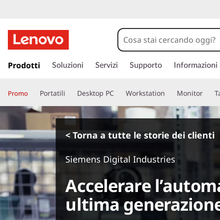
p
a
Prodotti
Soluzioni
Servizi
Supporto
Informazioni
s
s
Portatili
Desktop PC
Workstation
Monitor
T
Promo
a
a
c
o
< Torna a tutte le storie dei clienti
n
t
Siemens Digital Industries
e
n
Accelerare l’automa
u
t
ultima generazion
o
p