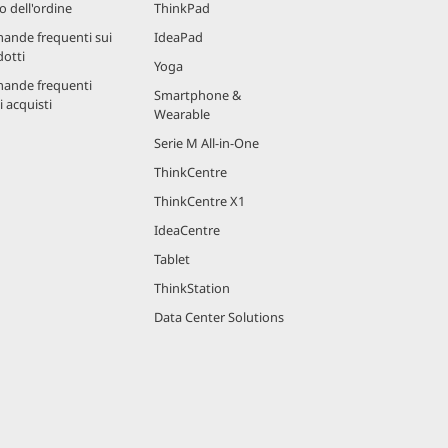
o dell'ordine
ThinkPad
ande frequenti sui
IdeaPad
otti
Yoga
ande frequenti
Smartphone &
i acquisti
Wearable
Serie M All-in-One
ThinkCentre
ThinkCentre X1
IdeaCentre
Tablet
ThinkStation
Data Center Solutions