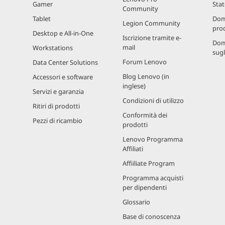
Gamer
Stat
Community
Tablet
Dom
Legion Community
prod
Desktop e All-in-One
Iscrizione tramite e-
Dom
mail
Workstations
sugl
Forum Lenovo
Data Center Solutions
Blog Lenovo (in
Accessori e software
inglese)
Servizi e garanzia
Condizioni di utilizzo
Ritiri di prodotti
Conformità dei
Pezzi di ricambio
prodotti
Lenovo Programma
Affiliati
Affiiliate Program
Programma acquisti
per dipendenti
Glossario
Base di conoscenza