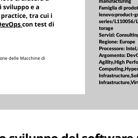
manufacturing
i sviluppo e a
Famiglia di prodot
practice, tra cui i
lenovo:product-g
series/L110056/
DevOps
con test di
torage
Servizi:
Consultin
Regione:
Europe
Processore:
Intel
Argomento:
DevO
one delle Macchine di
Agility,High Per
Computing,Hype
Infrastructure,S
Infrastructure,Vir