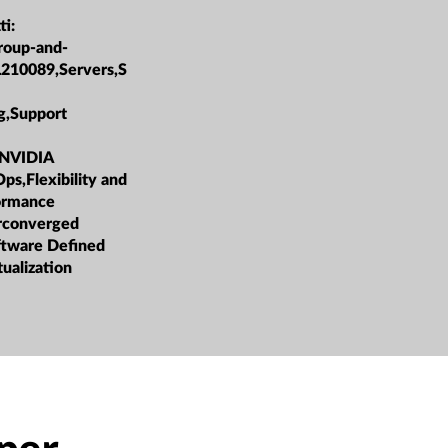
ti:
roup-and-
L210089,Servers,S
g,Support
,NVIDIA
ps,Flexibility and
formance
rconverged
oftware Defined
tualization