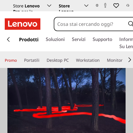
Store
Lenovo
Store
Pro
per le
Lenovo
aziende
Istruzione
p
a
Prodotti
Soluzioni
Servizi
Supporto
Inform
s
Su Le
s
a
Portatili
Desktop PC
Workstation
Monitor
Promo
a
c
o
n
t
e
n
u
t
o
p