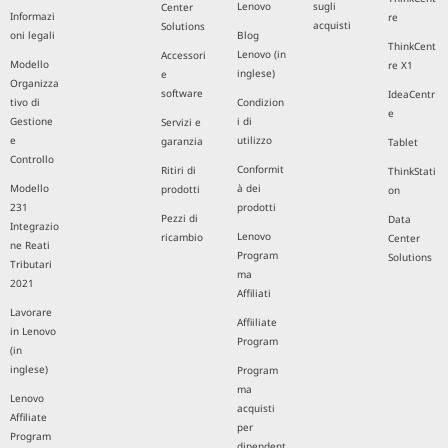
Lenovo
sugli
Center
Informazi
re
acquisti
Solutions
oni legali
Blog
ThinkCent
Lenovo (in
Accessori
Modello
re X1
inglese)
e
Organizza
software
IdeaCentr
tivo di
Condizion
e
Gestione
i di
Servizi e
e
utilizzo
garanzia
Tablet
Controllo
Conformit
Ritiri di
ThinkStati
Modello
à dei
prodotti
on
231
prodotti
Pezzi di
Data
Integrazio
Lenovo
ricambio
Center
ne Reati
Program
Solutions
Tributari
ma
2021
Affiliati
Lavorare
Affiiliate
in Lenovo
Program
(in
inglese)
Program
ma
Lenovo
acquisti
Affiliate
per
Program
dipendent