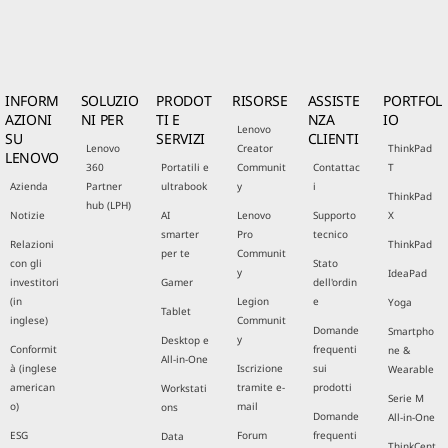
INFORM
SOLUZIO
PRODOT
RISORSE
ASSISTE
PORTFOL
AZIONI
NI PER
TI E
NZA
IO
Lenovo
SU
SERVIZI
CLIENTI
Lenovo
Creator
ThinkPad
LENOVO
360
Portatili e
Communit
Contattac
T
Azienda
Partner
ultrabook
y
i
ThinkPad
hub (LPH)
Notizie
AI
Lenovo
Supporto
X
smarter
Pro
tecnico
Relazioni
ThinkPad
per te
Communit
con gli
Stato
y
IdeaPad
investitori
Gamer
dell'ordin
(in
Legion
e
Yoga
Tablet
inglese)
Communit
Domande
Smartpho
y
Desktop e
Conformit
frequenti
ne &
All-in-One
à (inglese
Iscrizione
sui
Wearable
american
tramite e-
prodotti
Workstati
Serie M
o)
mail
ons
Domande
All-in-One
ESG
Forum
frequenti
Data
ThinkCent