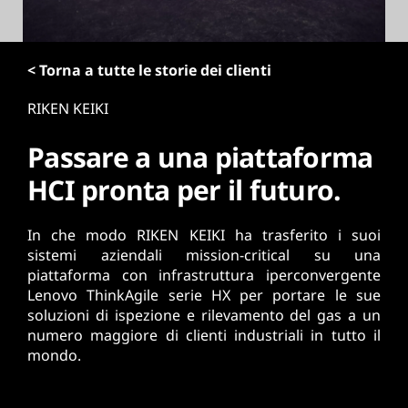
r
i
n
< Torna a tutte le storie dei clienti
c
i
RIKEN KEIKI
p
a
Passare a una piattaforma
l
e
HCI pronta per il futuro.
In che modo RIKEN KEIKI ha trasferito i suoi
sistemi aziendali mission-critical su una
piattaforma con infrastruttura iperconvergente
Lenovo ThinkAgile serie HX per portare le sue
soluzioni di ispezione e rilevamento del gas a un
numero maggiore di clienti industriali in tutto il
mondo.