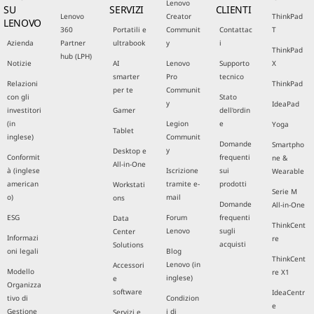
Lenovo
SU
SERVIZI
CLIENTI
Lenovo
Creator
ThinkPad
LENOVO
360
Portatili e
Communit
Contattac
T
Azienda
Partner
ultrabook
y
i
ThinkPad
hub (LPH)
Notizie
AI
Lenovo
Supporto
X
smarter
Pro
tecnico
Relazioni
ThinkPad
per te
Communit
con gli
Stato
y
IdeaPad
investitori
Gamer
dell'ordin
(in
Legion
e
Yoga
Tablet
inglese)
Communit
Domande
Smartpho
y
Desktop e
Conformit
frequenti
ne &
All-in-One
à (inglese
Iscrizione
sui
Wearable
american
tramite e-
prodotti
Workstati
Serie M
o)
mail
ons
Domande
All-in-One
ESG
Forum
frequenti
Data
ThinkCent
Lenovo
sugli
Center
Informazi
re
acquisti
Solutions
oni legali
Blog
ThinkCent
Lenovo (in
Accessori
Modello
re X1
inglese)
e
Organizza
software
IdeaCentr
tivo di
Condizion
e
Gestione
i di
Servizi e