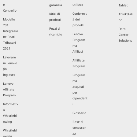
e
utilizzo
garanzia
Tablet
Controllo
Conformit
Ritiri di
ThinkStati
Modello
à dei
prodotti
on
231
prodotti
Pezzi di
Data
Integrazio
Lenovo
ricambio
Center
ne Reati
Program
Solutions
Tributari
ma
2021
Affiliati
Lavorare
Affiiliate
in Lenovo
Program
(in
inglese)
Program
ma
Lenovo
acquisti
Affiliate
per
Program
dipendent
Informativ
i
a
Glossario
Whistlebl
owing
Base di
conoscen
Whistlebl
za
owing