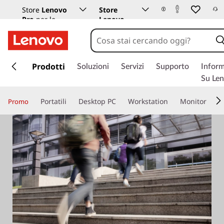
Store
Lenovo
Store
Pro
per le
Lenovo
aziende
Istruzione
p
a
Prodotti
Soluzioni
Servizi
Supporto
Inform
s
Su Le
s
a
Portatili
Desktop PC
Workstation
Monitor
Promo
a
c
o
n
t
e
n
u
t
o
p