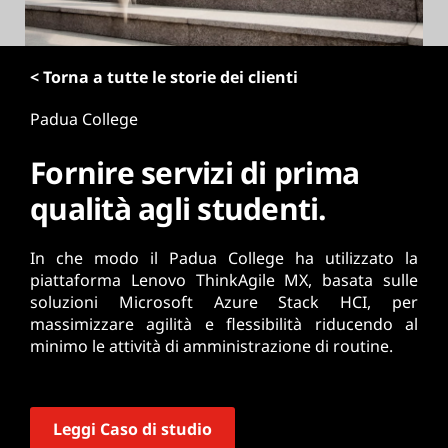
r
i
n
< Torna a tutte le storie dei clienti
c
i
Padua College
p
a
Fornire servizi di prima
l
e
qualità agli studenti.
In che modo il Padua College ha utilizzato la
piattaforma Lenovo ThinkAgile MX, basata sulle
soluzioni Microsoft Azure Stack HCI, per
massimizzare agilità e flessibilità riducendo al
minimo le attività di amministrazione di routine.
Leggi Caso di studio