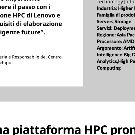
Technology Jodh
ere il passo con i
Industria:
Higher 
ione HPC di Lenovo e
Famiglia di prodot
Servers,Storage
isiti di elaborazione
Servizi:
Deploym
igenze future”.
Regione:
Asia Pac
Processore:
AMD
Argomento:
Artifi
Intelligence,Big 
eria e Responsabile del Centro
Analytics,High P
Jodhpur
Computing
na piattaforma HPC pront