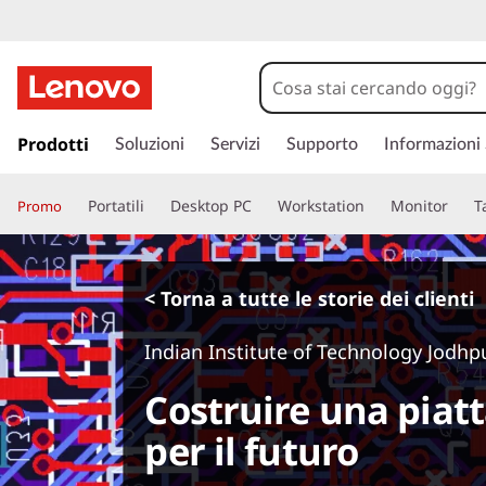
p
a
Prodotti
Soluzioni
Servizi
Supporto
Informazioni
s
s
Portatili
Desktop PC
Workstation
Monitor
T
Promo
a
a
c
o
< Torna a tutte le storie dei clienti
n
t
Indian Institute of Technology Jodhp
e
n
Costruire una piat
u
t
per il futuro
o
p