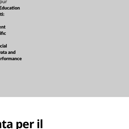
pur
Education
ti:
ent
ific
cial
Data and
erformance
a per il