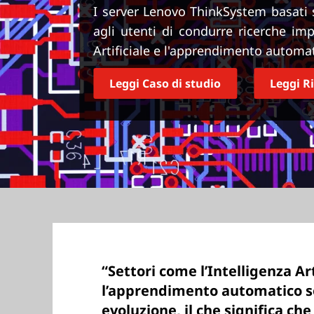
r
I server Lenovo ThinkSystem basat
i
agli utenti di condurre ricerche im
n
Artificiale e l'apprendimento automa
c
i
Leggi Caso di studio
Leggi R
p
a
l
e
“Settori come l’Intelligenza Art
l’apprendimento automatico s
evoluzione, il che significa ch