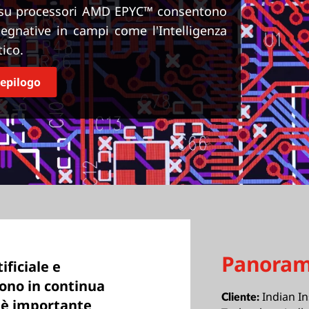
i su processori AMD EPYC™ consentono
pegnative in campi come l'Intelligenza
tico.
iepilogo
Panoram
ificiale e
ono in continua
Indian In
Cliente:
e è importante