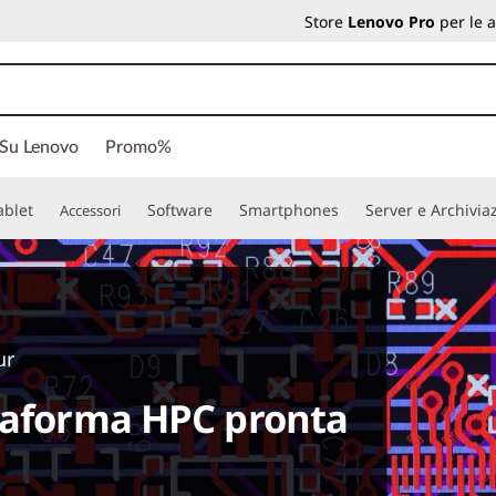
Store
Lenovo Pro
per le 
 Su Lenovo
Promo%
ablet
Software
Smartphones
Server e Archivia
Accessori
ur
taforma HPC pronta