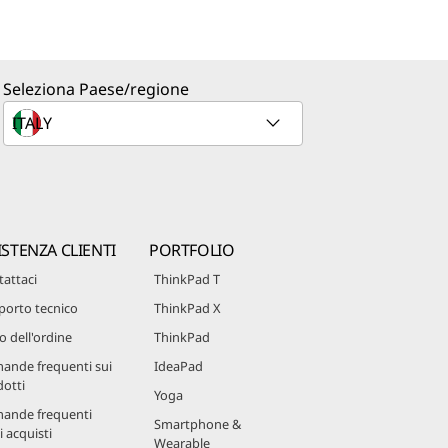
Seleziona Paese/regione
ISTENZA CLIENTI
PORTFOLIO
attaci
ThinkPad T
porto tecnico
ThinkPad X
o dell'ordine
ThinkPad
ande frequenti sui
IdeaPad
otti
Yoga
ande frequenti
Smartphone &
i acquisti
Wearable