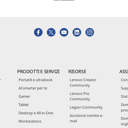
PRODOTTI E SERVIZI
RISORSE
ASS
r
Portatili e ultrabook
Lenovo Creator
Cont
Community
AI smarter per te
Sup
Lenovo Pro
Gamer
Stat
Community
Tablet
Dom
Legion Community
prod
Desktop e All-in-One
Iscrizione tramite e-
Dom
mail
Workstations
sugl