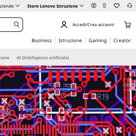
aziende
Store Lenovo Istruzione
Accedi/Crea account
Business
Istruzione
Gaming
Creator
zione
AI (Intelligenza artificiale)