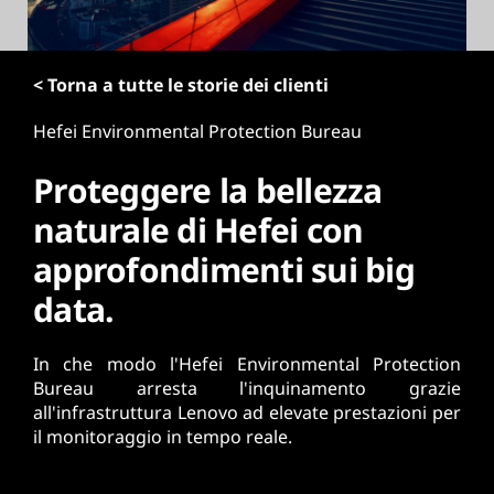
r
i
n
< Torna a tutte le storie dei clienti
c
i
Hefei Environmental Protection Bureau
p
a
Proteggere la bellezza
l
e
naturale di Hefei con
approfondimenti sui big
data.
In che modo l'Hefei Environmental Protection
Bureau arresta l'inquinamento grazie
all'infrastruttura Lenovo ad elevate prestazioni per
il monitoraggio in tempo reale.