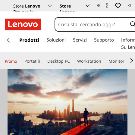
Store
Lenovo
Store
Pro
per le
Lenovo
aziende
Istruzione
p
a
Prodotti
Soluzioni
Servizi
Supporto
Inform
s
Su Le
s
a
Portatili
Desktop PC
Workstation
Monitor
Promo
a
c
o
n
t
e
n
u
t
o
p