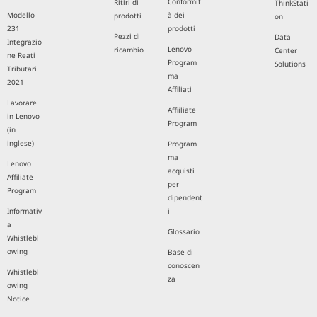
Conformit
Ritiri di
ThinkStati
Modello
à dei
prodotti
on
231
prodotti
Pezzi di
Data
Integrazio
Lenovo
ricambio
Center
ne Reati
Program
Solutions
Tributari
ma
2021
Affiliati
Lavorare
Affiiliate
in Lenovo
Program
(in
inglese)
Program
ma
Lenovo
acquisti
Affiliate
per
Program
dipendent
Informativ
i
a
Glossario
Whistlebl
owing
Base di
conoscen
Whistlebl
za
owing
Notice