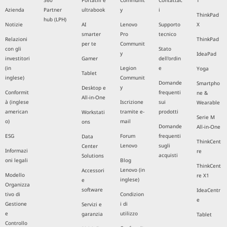
360
Portatili e
Communit
Contattac
T
Azienda
Partner
ultrabook
y
i
ThinkPad
hub (LPH)
Notizie
AI
Lenovo
Supporto
X
smarter
Pro
tecnico
Relazioni
ThinkPad
per te
Communit
con gli
Stato
y
IdeaPad
investitori
Gamer
dell'ordin
(in
Legion
e
Yoga
Tablet
inglese)
Communit
Domande
Smartpho
y
Desktop e
Conformit
frequenti
ne &
All-in-One
à (inglese
Iscrizione
sui
Wearable
american
tramite e-
prodotti
Workstati
Serie M
o)
mail
ons
Domande
All-in-One
ESG
Forum
frequenti
Data
ThinkCent
Lenovo
sugli
Center
Informazi
re
acquisti
Solutions
oni legali
Blog
ThinkCent
Lenovo (in
Accessori
Modello
re X1
inglese)
e
Organizza
software
IdeaCentr
tivo di
Condizion
e
Gestione
i di
Servizi e
e
utilizzo
garanzia
Tablet
Controllo