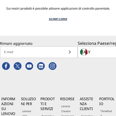
Sui nostri prodotti è possibile attivare applicazioni di controllo parentale,
scopri come
Seleziona Paese/re
Rimani aggiornato
E-mail
INFORM
SOLUZIO
PRODOT
RISORSE
ASSISTE
PORTFOL
AZIONI
NI PER
TI E
NZA
IO
Lenovo
SU
SERVIZI
CLIENTI
Lenovo
Creator
ThinkPad
LENOVO