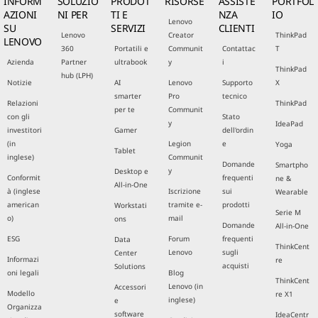
INFORM
SOLUZIO
PRODOT
RISORSE
ASSISTE
PORTFOL
AZIONI
NI PER
TI E
NZA
IO
Lenovo
SU
SERVIZI
CLIENTI
Lenovo
Creator
ThinkPad
LENOVO
360
Portatili e
Communit
Contattac
T
Azienda
Partner
ultrabook
y
i
ThinkPad
hub (LPH)
Notizie
AI
Lenovo
Supporto
X
smarter
Pro
tecnico
Relazioni
ThinkPad
per te
Communit
con gli
Stato
y
IdeaPad
investitori
Gamer
dell'ordin
(in
Legion
e
Yoga
Tablet
inglese)
Communit
Domande
Smartpho
y
Desktop e
Conformit
frequenti
ne &
All-in-One
à (inglese
Iscrizione
sui
Wearable
american
tramite e-
prodotti
Workstati
Serie M
o)
mail
ons
Domande
All-in-One
ESG
Forum
frequenti
Data
ThinkCent
Lenovo
sugli
Center
Informazi
re
acquisti
Solutions
oni legali
Blog
ThinkCent
Lenovo (in
Accessori
Modello
re X1
inglese)
e
Organizza
software
IdeaCentr