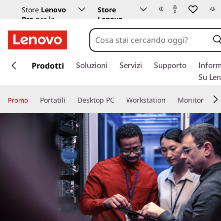
Store
Lenovo
Store
Pro
per le
Lenovo
aziende
Istruzione
p
a
Prodotti
Soluzioni
Servizi
Supporto
Inform
s
Su Le
s
a
Portatili
Desktop PC
Workstation
Monitor
Promo
a
c
o
n
t
e
n
u
t
o
p