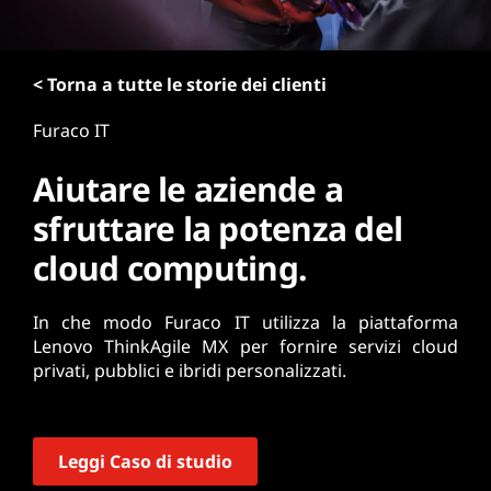
r
i
n
< Torna a tutte le storie dei clienti
c
i
Furaco IT
p
a
Aiutare le aziende a
l
e
sfruttare la potenza del
cloud computing.
In che modo Furaco IT utilizza la piattaforma
Lenovo ThinkAgile MX per fornire servizi cloud
privati, pubblici e ibridi personalizzati.
Leggi Caso di studio