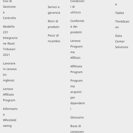
tivo di
Condizion
e
Gestione
i di
Servizi e
e
utilizzo
garanzia
Tablet
Controllo
Conformit
Ritiri di
ThinkStati
Modello
à dei
prodotti
on
231
prodotti
Pezzi di
Data
Integrazio
Lenovo
ricambio
Center
ne Reati
Program
Solutions
Tributari
ma
2021
Affiliati
Lavorare
Affiiliate
in Lenovo
Program
(in
inglese)
Program
ma
Lenovo
acquisti
Affiliate
per
Program
dipendent
Informativ
i
a
Glossario
Whistlebl
owing
Base di
conoscen