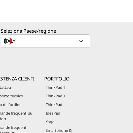
Seleziona Paese/regione
ISTENZA CLIENTI
PORTFOLIO
attaci
ThinkPad T
porto tecnico
ThinkPad X
o dell'ordine
ThinkPad
ande frequenti sui
IdeaPad
otti
Yoga
ande frequenti
Smartphone &
i acquisti