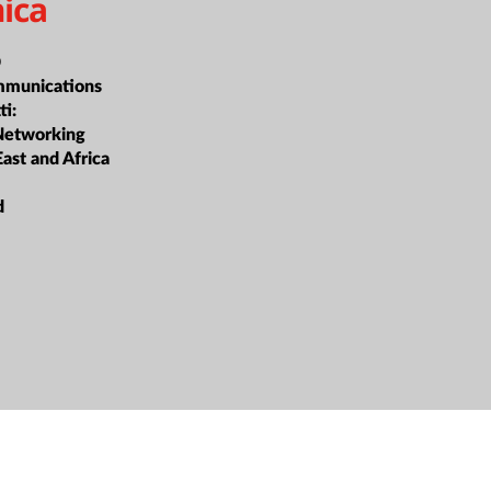
ica
D
mmunications
ti:
Networking
ast and Africa
d