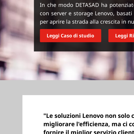
r
In che modo DETASAD ha potenziato 
i
con server e storage Lenovo, basati
n
per aprire la strada alla crescita in 
c
i
Leggi Caso di studio
Leggi R
p
a
l
e
"Le soluzioni Lenovo non solo c
migliorare l'efficienza, ma ci
fornire il miglior servizio clien