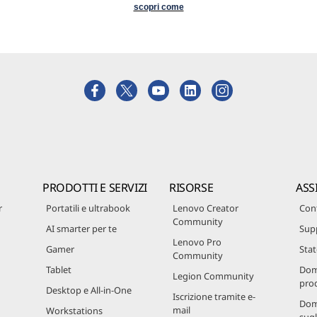
scopri come
PRODOTTI E SERVIZI
RISORSE
ASS
r
Portatili e ultrabook
Lenovo Creator
Cont
Community
AI smarter per te
Sup
Lenovo Pro
Gamer
Stat
Community
Tablet
Dom
Legion Community
prod
Desktop e All-in-One
Iscrizione tramite e-
Dom
mail
Workstations
sugl