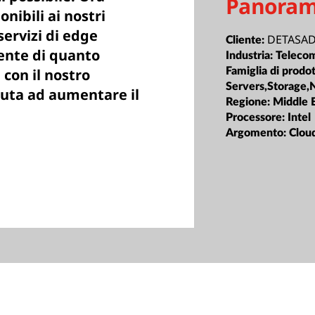
Panoram
nibili ai nostri
servizi di edge
DETASA
Cliente:
ente di quanto
Industria:
Teleco
Famiglia di prodot
 con il nostro
Servers,Storage,
iuta ad aumentare il
Regione:
Middle E
Processore:
Intel
Argomento:
Clou