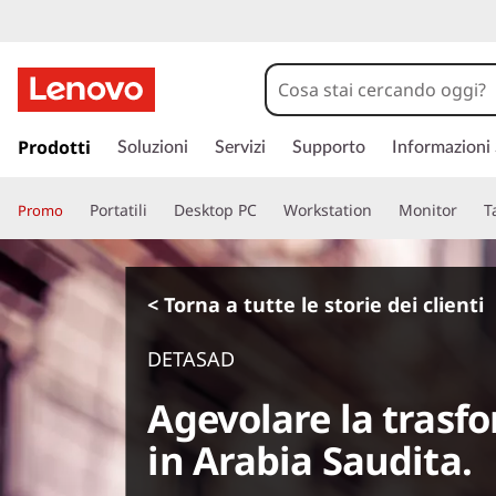
p
a
Prodotti
Soluzioni
Servizi
Supporto
Informazioni
s
s
Portatili
Desktop PC
Workstation
Monitor
T
Promo
a
a
c
o
< Torna a tutte le storie dei clienti
n
t
DETASAD
e
n
Agevolare la trasf
u
t
in Arabia Saudita.
o
p