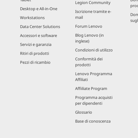
Legion Community
prod
Desktop e All-in-One
Iscrizione tramite e-
Dom
mail
Workstations
sugl
Forum Lenovo
Data Center Solutions
Blog Lenovo (in
Accessori e software
inglese)
Servizi e garanzia
Condizioni di utilizzo
Ritiri di prodotti
Conformità dei
Pezzi di ricambio
prodotti
Lenovo Programma
Affiliati
Affiiliate Program
Programma acquisti
per dipendenti
Glossario
Base di conoscenza