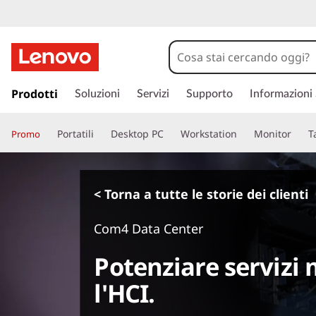
p
a
Prodotti
Soluzioni
Servizi
Supporto
Informazioni
s
s
Portatili
Desktop PC
Workstation
Monitor
T
Promo
a
a
c
o
< Torna a tutte le storie dei clienti
n
t
Com4 Data Center
e
n
Potenziare servizi 
u
t
l'HCI.
o
p