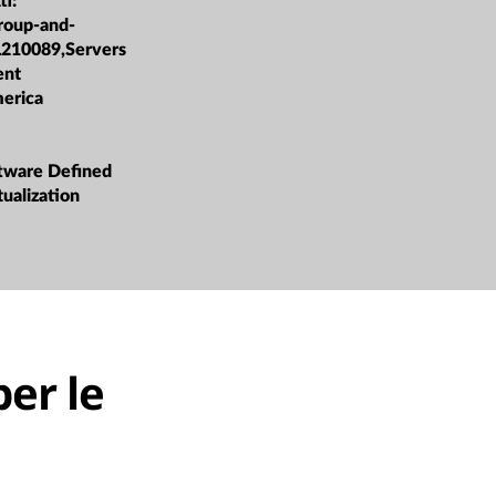
ti:
roup-and-
L210089,Servers
ent
merica
ware Defined
tualization
per le