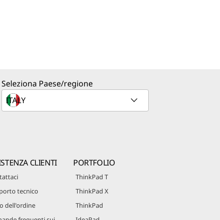
Seleziona Paese/regione
ISTENZA CLIENTI
PORTFOLIO
attaci
ThinkPad T
porto tecnico
ThinkPad X
o dell'ordine
ThinkPad
ande frequenti sui
IdeaPad