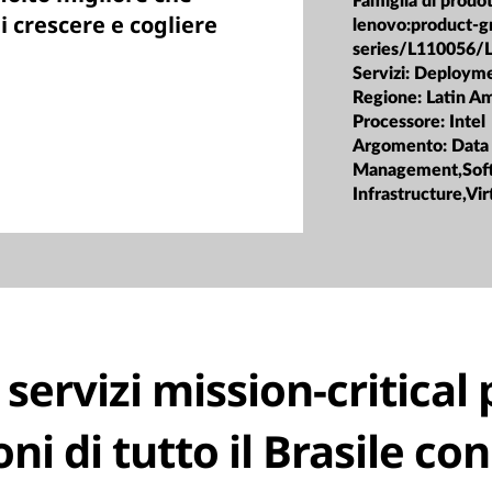
Famiglia di prodot
i crescere e cogliere
lenovo:product-g
series/L110056/
Servizi:
Deploym
Regione:
Latin A
Processore:
Intel
Argomento:
Data
Management,Soft
Infrastructure,Vir
 servizi mission-critical 
ni di tutto il Brasile con