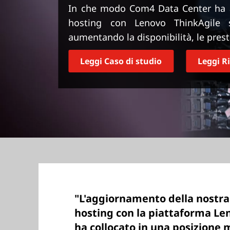
r
In che modo Com4 Data Center ha ag
i
hosting con Lenovo ThinkAgile
n
aumentando la disponibilità, le prestaz
c
i
Leggi Caso di studio
Leggi R
p
a
l
e
"L'aggiornamento della nostra 
hosting con la piattaforma Le
ha collocato in una posizione 