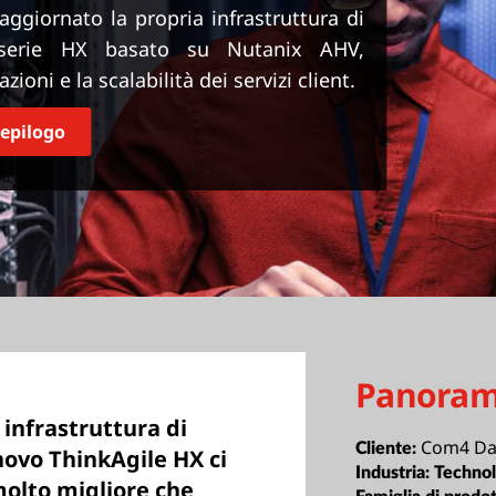
giornato la propria infrastruttura di
 serie HX basato su Nutanix AHV,
ioni e la scalabilità dei servizi client.
iepilogo
Panoram
infrastruttura di
Com4 Da
Cliente:
novo ThinkAgile HX ci
Industria:
Techno
molto migliore che