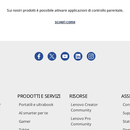
Sui nostri prodotti è possibile attivare applicazioni di controllo parentale,
scopri come
PRODOTTI E SERVIZI
RISORSE
ASS
r
Portatili e ultrabook
Lenovo Creator
Cont
Community
AI smarter per te
Sup
Lenovo Pro
Gamer
Stat
Community
Tablet
Dom