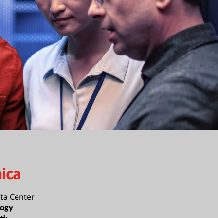
ica
ta Center
logy