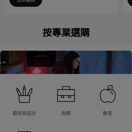
I
t
e
按專業選購
m
1
o
f
4
藝術與設計
商務
教育