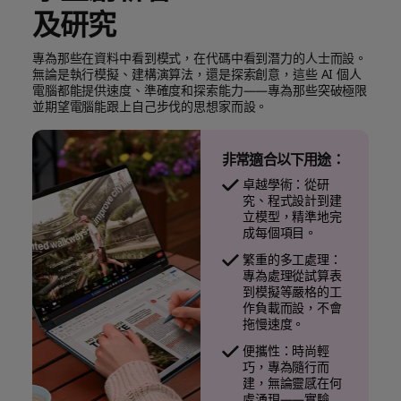
及研究
專為那些在資料中看到模式，在代碼中看到潛力的人士而設。
無論是執行模擬、建構演算法，還是探索創意，這些 AI 個人
電腦都能提供速度、準確度和探索能力——專為那些突破極限
並期望電腦能跟上自己步伐的思想家而設。
非常適合以下用途：
卓越學術：從研
究、程式設計到建
立模型，精準地完
成每個項目。
繁重的多工處理：
專為處理從試算表
到模擬等嚴格的工
作負載而設，不會
拖慢速度。
便攜性：時尚輕
巧，專為隨行而
建，無論靈感在何
處湧現——實驗