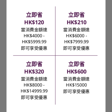
Yoga 7i 2-in-1 Aura Edition (14", Gen
11)
立即省
立即省
起價
HK$120
HK$210
HK$9,096.09
當消費金額達
當消費金額達
了解更多
HK$4000 -
HK$6000 -
HK$5999.99
HK$7999.99
即可享受優惠
即可享受優惠
學生創作者
立即省
立即省
也許你真的可以兼得一切。對於那些同時重視性能與優雅，又
想要能應付所有現代遊戲、同時輕鬆攜帶、在咖啡店或會議室
HK$320
HK$600
都能大方使用的玩家來說——這就是你的選擇。
當消費金額達
當消費金額達
HK$8000 -
HK$15000
非常適合以下用途：
HK$14999.99
即可享受優惠
內容創作：提供必
即可享受優惠
要的工具和效能，
支援整個創作過
程，令項目栩栩如