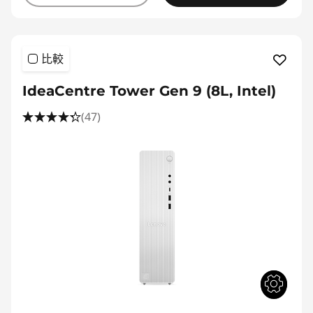
比較
IdeaCentre Tower Gen 9 (8L, Intel)
(47)