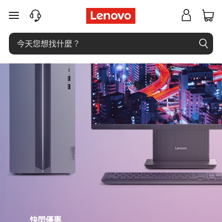
L
跳至主要內容
e
n
o
v
o
D
e
s
k
快閃優惠