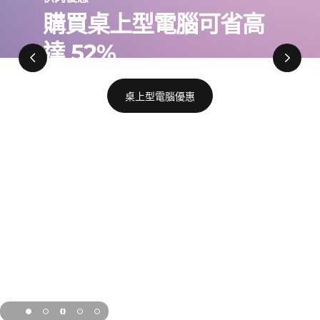
t
購買桌上型電腦可省高
o
達 52%
p
s
桌上型電腦優惠