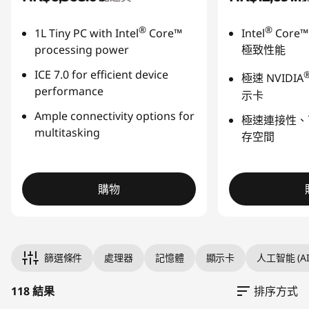
®
®
1L Tiny PC with Intel
Core™
Intel
Core™
processing power
極致性能
ICE 7.0 for efficient device
極速
NVIDIA
performance
示卡
Ample connectivity options for
極速
連接性、
multitasking
存空間
購物
Original Price 10228.00 HKD Discounted Price
Original Price 10588.00 HKD Discounted Price
Original Price 10378.00 HKD Discounted Pric
Original Price 10398.00 HKD Discounted Price
Original Price 7398.00 HKD Discounted Price 
Original Price 8578.00 HKD Discounted Price
Original Price 6968.00 HKD Discounted Price
Original Price 7288.00 HKD Discounted Price
Original Price 9388.00 HKD Discounted Price
Original Price 10458.00 HKD Discounted Pric
Original Price 11108.00 HKD Discounted Price 
Original Price 8568.00 HKD Discounted Price
Original Price 6998.00 HKD Discounted Price
Original Price 7508.00 HKD Discounted Price
Original Price 9638.00 HKD Discounted Price
Original Price 9778.00 HKD Discounted Price
Original Price 8128.00 HKD Discounted Price 
篩選條件
處理器
記憶體
顯示卡
人工智能 (AI
118 結果
排序方式