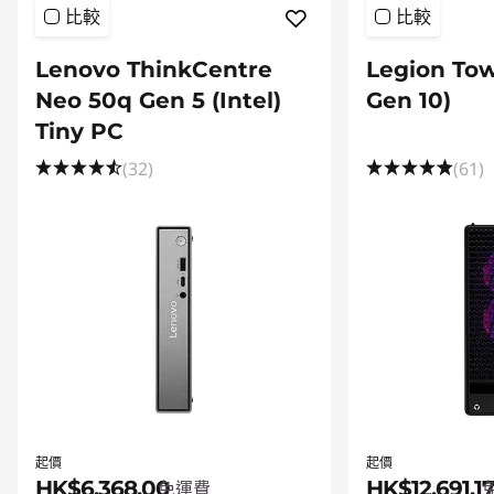
比較
比較
Lenovo ThinkCentre
Legion Tow
Neo 50q Gen 5 (Intel)
Gen 10)
Tiny PC
(32)
(61)
起價
起價
HK$6,368.00
HK$12,691.17
免運費