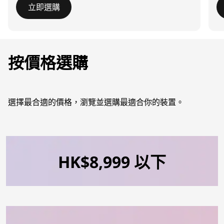
立即選購
I
t
e
按價格選購
m
1
o
f
選擇最合適的價格，瀏覽並選購最適合你的裝置。
4
HK$8,999 以下