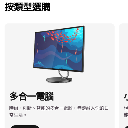
e
按類型選購
m
1
o
f
4
多合一電腦
時尚、創新、智能的多合一電腦，無縫融入你的日
現
常生活。