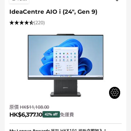
IdeaCentre AIO i (24", Gen 9)
(220)
原價
HK$11,108.00
HK$6,377.10
免運費
42% off
即省 :
-HK$4,730.90
HK$191
My Lenovo Rewards
獲取
獎勵
立即加入！