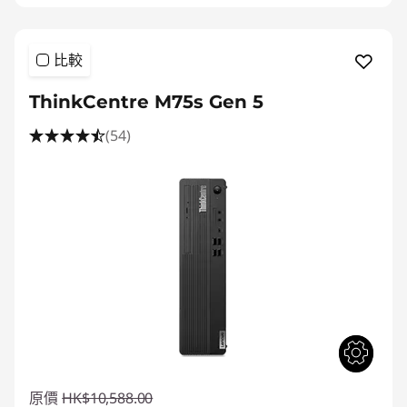
比較
ThinkCentre M75s Gen 5
(54)
原價
HK$10,588.00