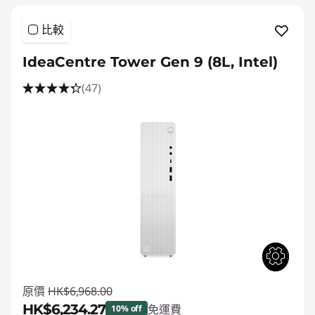
比較
IdeaCentre Tower Gen 9 (8L, Intel)
(47)
原價
HK$6,968.00
HK$6,234.27
免運費
10% off