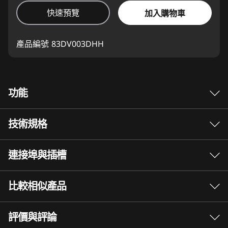
快速預覽
加入購物車
產品編號
83DV003DHH
功能
技術規格
®
隨興遊戲，絕不妥協—Intel
Core™ 處理器超脫
固有效能界限！
連接埠與插槽
效能
®
Intel
Core™ 處理器配備嶄新優化的混合架構，
技術領先同業，伴您跨越電競與創作界限，成就一
處理器
比較相似產品
切可能—從遊戲闖關、到現實生活爭取進步，Intel
®
最高搭載 Intel
Core™ i7-14700HX 處理器
助您發揮個人最佳表現！
3 Similiar products selected
評價與評論
作業系統