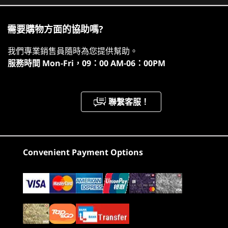
最高搭載 Windows 11 專業版
What specs do you want to compare?
需要購物方面的協助嗎?
顯示卡
處理器
作業系統
記憶體
儲存裝置
顯示器
®
®
NVIDIA
GeForce RTX
4060 筆記簿型電腦 GPU 8 GB
我們專業銷售員隨時為您提供幫助。
GDDR6 (115W) 2370MHz Boost Clock (兼容 VR；支援 G-
服務時間
Mon-Fri，09：00 AM-06：00PM
SYNC；支援 Advanced Optimus (DDS))
目前正在瀏覽
®
®
NVIDIA
GeForce RTX
4050 筆記簿型電腦 GPU 6 GB
Lenovo LOQ
Lenovo LOQ
Lenovo
GDDR6 (95W) 2370MHz Boost Clock (支援 G-SYNC；支
聯繫客服！
15IRX9
15IRX10
17IRX10
1
-
USB-C 3.2 Gen 2 (DisplayPort™ 1.4 + 140W 電力系統)
援 Advanced Optimus (DDS))
(360)
(121)
(4
®
®
NVIDIA
GeForce RTX
3050 筆記簿型電腦 GPU 8 GB
GDDR6 (95W) 2560MHz Boost Clock (支援 G-SYNC；支
2
-
電子鏡頭蓋按鈕
援 Advanced Optimus (DDS))
Convenient Payment Options
超越極速！
3
-
耳機 / 咪高峰複合埠
(40 系列) NVIDIA® 支援技術
NVIDIA DLSS 3
®
NVIDIA
GeForce RTX™ 40 系列筆記簿型電腦
NVIDIA Ada Lovelace 架構
GPU 驅動全球最迅捷筆記簿型電腦，將為玩家與
4
-
USB-A 3.2 Gen 1
起價
起價
起價
NVIDIA Max-Q 技術：Advanced Optimus、Optimal
創作達人呈獻終極出眾表現！此系列 GPU 專為 AI
HK$18,200.0
HK$10,198.4
HK$12,
Playable Settings、Rapid Core Scaling、CPU