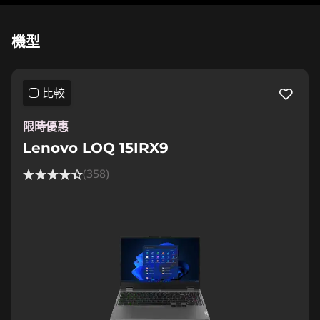
Original Price 18200.00 HKD Discounted Pric
機型
比較
限時優惠
Lenovo LOQ 15IRX9
(358)