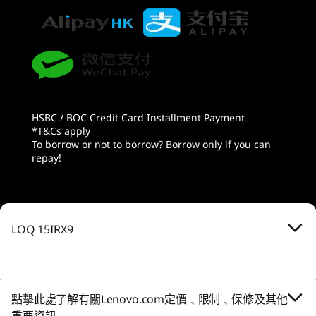
世代打造，配搭 AI 驅動 DLSS 3.5，效能大幅躍
0
7
2
Optimizer、Dynamicboost、DLSS 與 Resizeable BAR
5
-
USB-A 3.2 Gen 1
進，更有全方位光線追蹤功能，令虛擬世界栩栩如
生；而 Max-Q 全套技術則為您優化系統效能、電
記憶體
處理器
處理器
處理器
力、電池續航力與聲學效果，表現登峰造極。
6
-
HDMI 2.1
最高搭載 16GB 5600MHz* DDR5
Up to Intel®
Up to Intel®
Up to Inte
Core™ i7-14700HX
Core™ i7-14700HX
Core™ i7-
2 個 SO-DIMM
*實際記憶體速度或因應系統規格而異。
7
-
Ethernet (RJ45)
作業系統
作業系統
作業系統
HSBC / BOC Credit Card Installment Payment
Up to Windows 11
Up to Windows 11
Up to Win
*T&Cs apply
儲存裝置
Pro
Pro
Pro
To borrow or not to borrow? Borrow only if you can
8
-
USB-A 3.2 Gen 1
最高搭載 1TB M.2 2242 PCIe Gen 4 SSD
repay!
2 個 PCIe Gen 4 SSD 插槽 (1 個預先安裝 SSD；1 個用於擴
記憶體
記憶體
記憶體
充)
Up to 16GB DDR5
Up to 32GB
Up to 32G
9
-
電源輸入埠
電池
儲存裝置
儲存裝置
儲存裝置
LOQ 15IRX9
4-cell 60Whr
Up to 1TB M.2
Up to 2TB SSD
Up to 2TB
PCIe Gen4 SSD
Super Rapid Charge Pro：10 分鐘充電 40%；30 分鐘充
電 80%；60 分鐘充電 100%
購物
購
點擊此處了解有關Lenovo.com定價﹑限制﹑保修及其他
音效
重要資訊