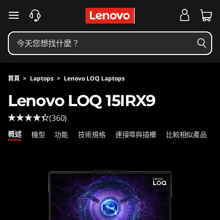
L
跳至主要內容
O
Q
1
首頁
>
Laptops
>
Lenovo LOQ Laptops
5
Lenovo LOQ 15IRX9
I
(360)
R
概述
機型
功能
技術規格
連接埠與插槽
比較相似產品
X
9