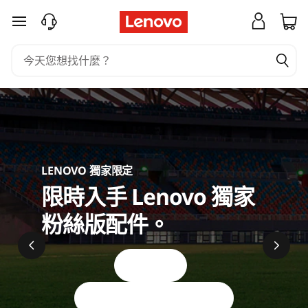
C
跳至主要內容
o
m
p
u
t
LENOVO 獨家限定
e
限時入手 Lenovo 獨家
r
粉絲版配件。
A
立即選購
c
All Limited Edition Gadgets