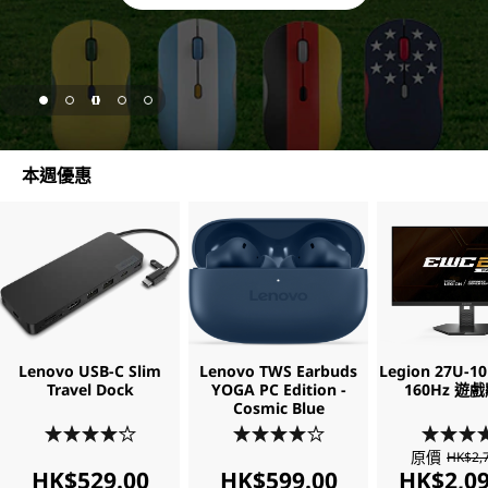
c
e
s
s
page hero 1/5 限時入手 Lenovo 獨家粉絲版配件。
本週優惠
o
r
i
e
s
Lenovo USB-C Slim
Lenovo TWS Earbuds
Legion 27U-10
Travel Dock
YOGA PC Edition -
160Hz 遊
Cosmic Blue
&
原價
HK$2,
S
HK$529.00
HK$599.00
HK$2,09