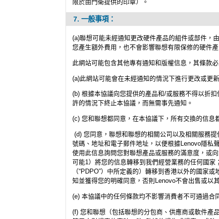
限於由門衛提供的印章）。
7. 一般事項：
(a)聯想可能未經通知更改硬件產品的組件或部件
您產生額外費用，也不會影響聯想有限保修的硬件產
此網站可能包含其他專有通知和版權信息，其條款必
(a)此網站可能會在未經通知的情況下進行更改或更
(b) 根據本協議向您提供的產品和/或服務不得以
許的情況下終止本協議，而無需事先通知。
(c) 您和聯想都同意，在本協議下，所有交換的信
(d) 您同意，聯想和聯想的相關公司以及相關服
號碼、地址和電子郵件地址，以便根據Lenovo隱
使用此信息詢問您對聯想產品或服務的滿意度，或向
可能1）將您的信息轉移到我們經營業務的任何國家
（“PDPO”）中所定義的）轉移到香港以外的國家或
知並獲得您的明確同意，否則Lenovo不會出售或
(e) 本協議中的任何條款均不影響消費者不可通過
(f) 您和聯想（包括聯想的分包商、供應商或軟