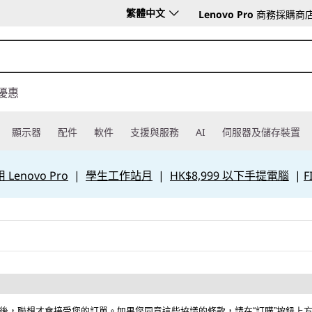
繁體中文
Lenovo Pro
商務採購商
優惠
顯示器
配件
軟件
支援與服務
AI
伺服器及儲存裝置
Lenovo Pro
|
學生工作站月
|
HK$8,999 以下手提電腦
|
F
後，聯想才會接受您的訂單。如果您同意這些協議的條款，請在“訂購”按鈕上