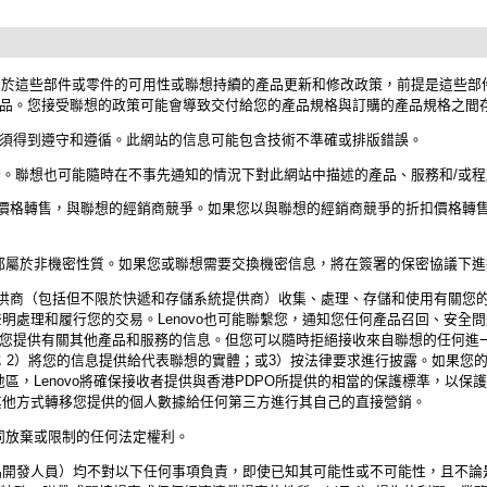
，由於這些部件或零件的可用性或聯想持續的產品更新和修改政策，前提是這些
品。您接受聯想的政策可能會導致交付給您的產品規格與訂購的產品規格之間
須得到遵守和遵循。此網站的信息可能包含技術不準確或排版錯誤。
新。聯想也可能隨時在不事先通知的情況下對此網站中描述的產品、服務和/或程
折扣價格轉售，與聯想的經銷商競爭。如果您以與聯想的經銷商競爭的折扣價格轉
息都屬於非機密性質。如果您或聯想需要交換機密信息，將在簽署的保密協議下
務提供商（包括但不限於快遞和存儲系統提供商）收集、處理、存儲和使用有關您
私聲明處理和履行您的交易。Lenovo也可能聯繫您，通知您任何產品召回、安
您提供有關其他產品和服務的信息。但您可以隨時拒絕接收來自聯想的任何進
；2）將您的信息提供給代表聯想的實體；或3）按法律要求進行披露。如果您的
地區，Lenovo將確保接收者提供與香港PDPO所提供的相當的保護標準，以保護
以其他方式轉移您提供的個人數據給任何第三方進行其自己的直接營銷。
合同放棄或限制的任何法定權利。
件產品開發人員）均不對以下任何事項負責，即使已知其可能性或不可能性，且不