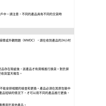
帳戶中。請注意，不同的產品具有不同的交貨時
、損壞或外觀問題（MWDC），請在收到產品的24小时
確認產品存在瑕疵後，該產品才有資格進行換貨。對於屏
受收貨當天報告。
商店不能安排相關的檢查和更換。產品必須在其原包裝中
原產品短缺的情況下，才可以用不同的產品進行更換，
優惠應用於其他產品。