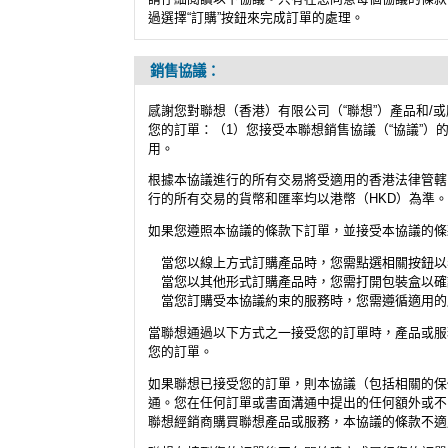
過選擇“訂購”按鈕來完成訂單的處理。
銷售協議：
感謝您對聯想（香港）有限公司（“聯想”）產品和/
您的訂單：（1）您接受本聯想銷售協議（“協議”）
用。
根據本協議進行的所有交易將受適用的香港法律管轄
行的所有交易的貨幣和匯率均以港幣（HKD）為準
如果您遵照本協議的條款下訂單，並接受本協議的條
當您以線上方式訂購產品時，您需點選相關按鈕以
當您以其他形式訂購產品時，您需打開包裝盒以確
當您訂購受本協議約束的服務時，您需遵循適用的
當聯想通過以下方式之一接受您的訂單時，產品或服
您的訂單。
如果聯想已接受您的訂單，則本協議（包括相關的保
通。您在任何訂單或書面溝通中提出的任何額外或不
聯想經銷商購買聯想產品或服務，本協議的條款不適