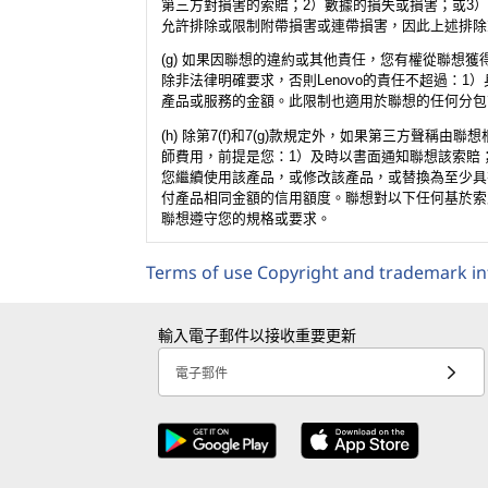
第三方對損害的索賠；2）數據的損失或損害；或3
允許排除或限制附帶損害或連帶損害，因此上述排除
(g) 如果因聯想的違約或其他責任，您有權從聯
除非法律明確要求，否則Lenovo的責任不超過：
產品或服務的金額。此限制也適用於聯想的任何分包
(h) 除第7(f)和7(g)款規定外，如果第三方
師費用，前提是您：1）及時以書面通知聯想該索賠
您繼續使用該產品，或修改該產品，或替換為至少具
付產品相同金額的信用額度。聯想對以下任何基於索
聯想遵守您的規格或要求。
Terms of use
Copyright and trademark i
輸入電子郵件以接收重要更新
電子郵件