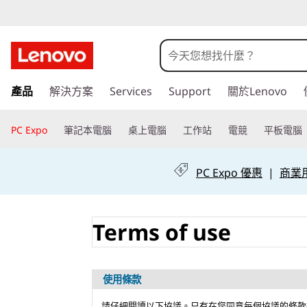
L
e
n
跳
產品
解決方案
Services
Support
關於Lenovo
至
o
主
v
要
PC Expo
筆記本電腦
桌上電腦
工作站
電競
平板電腦
內
o
容
PC Expo 優惠
|
商業用 
使
用
Terms of use
條
款
使用條款
請仔細閱讀以下協議。只有在您同意每個協議的條款