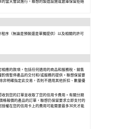
單的當天嘗試進行，聯想的製造設施或倉庫保留拒絕
件程序（無論是預裝還是單獨提供）以及相關的許可
付相應的款項，包括任何適用的商品和服務稅、銷售
酌情暫停產品的交付和/或服務的提供。聯想保留要
除非明確指定此交易，否則不適用其他折扣、數量優
認收到您的訂單並收取了您的信用卡費用。有關分期
價格報價的產品的訂單，聯想仍保留要求立即支付的
授權在您的信用卡上的費用可能需要最多30天才能