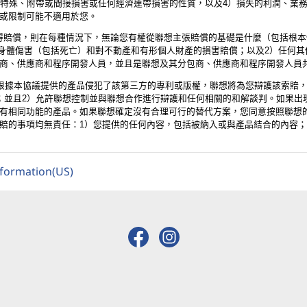
）特殊、附帶或間接損害或任何經濟連帶損害的性質，以及4）損失的利潤、業
或限制可能不適用於您。
想獲得賠償，則在每種情況下，無論您有權從聯想主張賠償的基礎是什麼（包括根
1）身體傷害（包括死亡）和對不動產和有形個人財產的損害賠償；以及2）任何
商、供應商和程序開發人員，並且是聯想及其分包商、供應商和程序開發人員
聲稱由聯想根據本協議提供的產品侵犯了該第三方的專利或版權，聯想將為您辯護該
；並且2）允許聯想控制並與聯想合作進行辯護和任何相關的和解談判。如果出
有相同功能的產品。如果聯想確定沒有合理可行的替代方案，您同意按照聯想
賠的事項均無責任：1）您提供的任何內容，包括被納入或與產品結合的內容；
nformation(US)