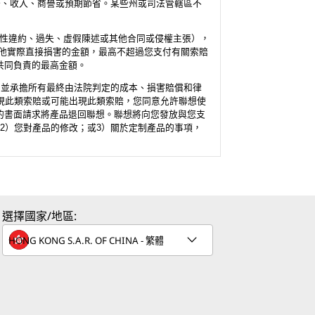
務、收入、商譽或預期節省。某些州或司法管轄區不
本性違約、過失、虛假陳述或其他合同或侵權主張），
其他實際直接損害的金額，最高不超過您支付有關索賠
共同負責的最高金額。
索賠，並承擔所有最終由法院判定的成本、損害賠償和律
現此類索賠或可能出現此類索賠，您同意允許聯想使
的書面請求將產品退回聯想。聯想將向您發放與您支
2）您對產品的修改；或3）關於定制產品的事項，
選擇國家/地區: