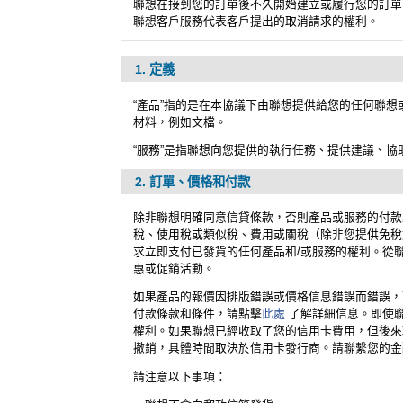
聯想在接到您的訂單後不久開始建立或履行您的訂單
聯想客戶服務代表客戶提出的取消請求的權利。
1. 定義
“產品”指的是在本協議下由聯想提供給您的任何聯
材料，例如文檔。
“服務”是指聯想向您提供的執行任務、提供建議、
2. 訂單、價格和付款
除非聯想明確同意信貸條款，否則產品或服務的付款
稅、使用稅或類似稅、費用或關稅（除非您提供免稅
求立即支付已發貨的任何產品和/或服務的權利。從
惠或促銷活動。
如果產品的報價因排版錯誤或價格信息錯誤而錯誤，
付款條款和條件，請點擊
此處
了解詳細信息。即使聯
權利。如果聯想已經收取了您的信用卡費用，但後來
撤銷，具體時間取決於信用卡發行商。請聯繫您的金
請注意以下事項：