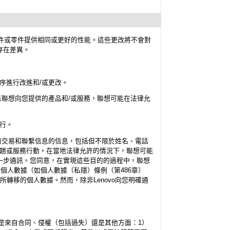
部件或零件提供相同或更好的性能。這些更改將不會對
存在差異。
序進行改進和/或更改。
售聯想向您提供的產品和/或服務，聯想可能在法律允
進行。
的交易和聯繫信息的信息，包括但不限於姓名、電話
全問題或服務行動。在當地法律允許的情況下，聯想可能
一步通訊。您同意，在實現這些目的的過程中，聯想
個人數據（如個人數據（私隱）條例（第486章）
所轉移的個人數據。然而，除非Lenovo向您明確通
論是來自合同、侵權（包括過失）還是其他方面：1）