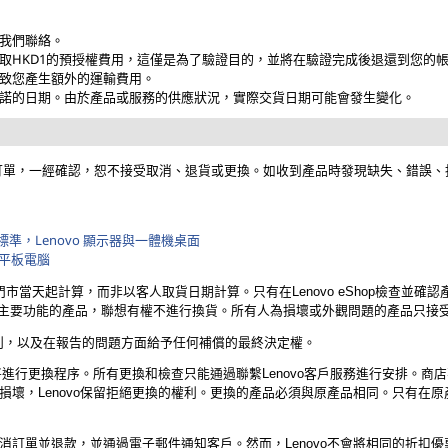
我們聯絡。
取HKD1的預授權費用，這僅是為了驗證目的，並將在驗證完成後退還到您的
致您產生額外的運輸費用。
諾的日期。由於產品或服務的供應狀況，實際交貨日期可能會發生變化。
完成確認之訂單，一經確認，恕不接受取消、退貨或更換。如收到產品時發現缺失、錯誤
準，Lenovo 顯示器與一體機桌面
腦和平板電腦
市當天起計算，而非以客人取貨日期計算。只有在Lenovo eShop檢查並
響主要功能的產品，聯想有權不進行換貨。所有人為損壞或外觀問題的產品只接
證的權利，以及在報告的問題方面給予任何補償的最終決定權。
o將進行更換程序。所有更換和檢查只能通過聯繫Lenovo客戶服務進行安排。
損壞，Lenovo保留拒絕更換的權利。更換的產品必須與原產品相同。只有在
訂單並退款，並通過電子郵件通知客戶。然而，Lenovo不會將相同的折扣