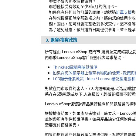
聯想不會向郵政信箱發貨。
聯想僅接受有效期至少3個月的信用卡。
如果您有任何關於訂單的問題，請透過
訂單支援
與
在聯想授權扣除全額款項之前，將向您的信用卡收
間。因此，您可能會期望收到多次交付，這不會導
為了避免疑慮，預計送貨日期僅供參考，並不是承
3. 退貨/換貨政策
所有經由 Lenovo eShop 或門市 購買並
內聯繫Lenovo eShop客戶服務代表尋求幫助。
ThinkPad電腦亮暗點說明
如果在您的顯示器上發現有缺陷的像素 - 政策與標
LCD顯示像素政策 - Idea / Lenovo筆記型電
對於在門市取貨的客人，7天内通知期是以貨品到達門
幕存在5點死點或以下,人為損毀，輕微花損而不影
Lenovo eShop保留對產品進行檢查和問題驗
根據檢查結果，如果產品未達到工廠要求，Lenov
並附帶所有附件和說明書。如果產品缺少任何附件或
需要支付價格差異。
如果由於貨源問題導致產品無法供應，系統將自動取消