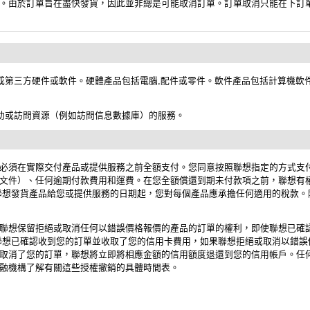
。由於訂單旨在盡快發貨，因此並非總是可能取消訂單。訂單取消只能在下訂
想或第三方硬件或軟件。硬體產品包括電腦,配件或零件。軟件產品包括計算機軟
協助或訪問資源（例如訪問信息數據庫）的服務。
必須在實際交付產品或提供服務之前全額支付。您同意按照聯想指定的方式支
文件）、任何逾期付款費用和運費。在您全額償還到期未付款項之前，聯想有權
聯想發貨產品給您或提供服務的日期起，您對每個產品應承擔任何適用的稅款。
聯想保留拒絕或取消任何以錯誤價格報價的產品的訂單的權利，即使聯想已確
想已確認收到您的訂單並收取了您的信用卡費用，如果聯想拒絕或取消以錯誤
取消了您的訂單，聯想將立即將相應金額的信用額度退還到您的信用帳戶。任何
融機構了解有關這些授權撤銷的具體時間表。