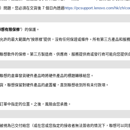
到達損壞）問題，您必須在交貨後 7 個日內透過
https://pcsupport.lenovo.com/hk/zh/co
聯想有限保修
”）的保護。
允許的最大範圍內“按原樣”提供，沒有任何保證或條件。所有第三方產品和服
聯想軟件的保修。第三方製造商、供應商、服務提供商或發行商可能向您提供
聯想的倉庫發貨硬件產品時將硬件產品的標題轉移給您。
貨，聯想保留對硬件產品的處置權，直到聯想收到所有未付款項。
訂單中指定的位置。之後，風險由您承擔。
被視為已交付給您（或在您或您指定的接收者無法簽收的情況下，聯想可以同