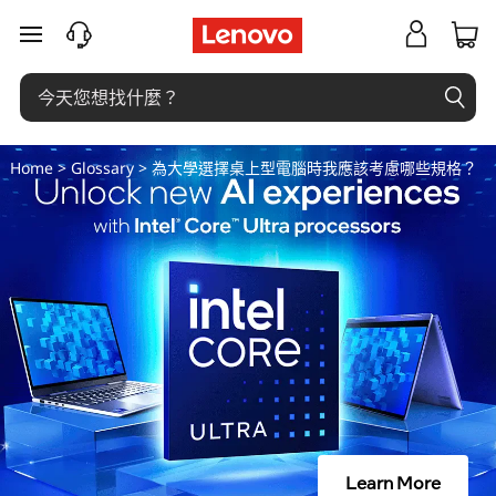
為
跳至主要內容
大
學
選
Home
>
Glossary
> 為大學選擇桌上型電腦時我應該考慮哪些規格？
擇
桌
上
型
電
腦
Learn More