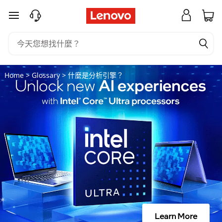
什
跳至主要內容
麼
是
分
Home
>
Glossary
> 什麼是分析引擎？
析
引
擎
？
Learn More