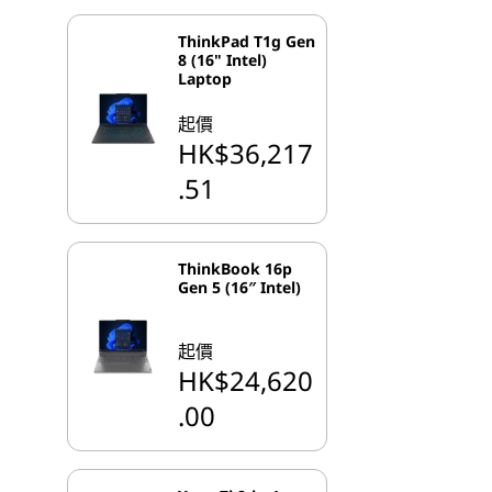
ThinkPad T1g Gen
8 (16" Intel)
Laptop
起價
HK$36,217
.51
ThinkBook 16p
Gen 5 (16″ Intel)
起價
HK$24,620
.00