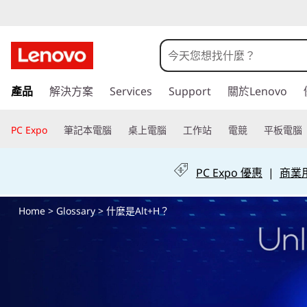
什
麼
是
跳
產品
解決方案
Services
Support
關於Lenovo
至
A
主
要
PC Expo
筆記本電腦
桌上電腦
工作站
電競
平板電腦
l
內
容
t
PC Expo 優惠
|
商業用 
+
Home
>
Glossary
> 什麼是Alt+H？
H
？