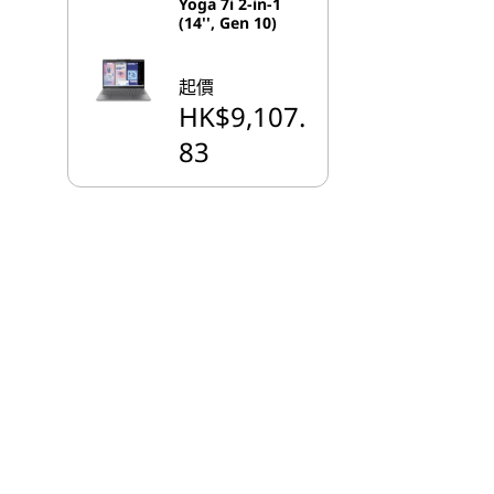
Yoga 7i 2-in-1
(14'', Gen 10)
起價
HK$9,107.
83