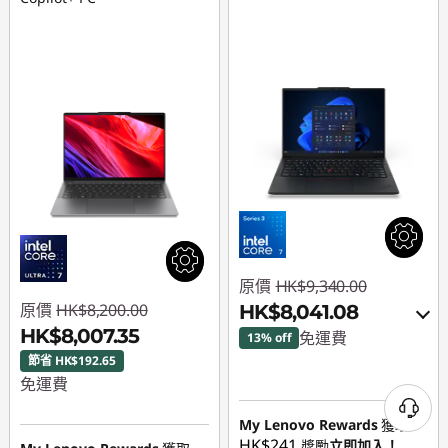
原價
HK$9,340.00
原價
HK$8,200.00
HK$8,041.08
HK$8,007.35
免運費
13% off
節省 HK$192.65
即省 :
-HK$680.74
免運費
或者
即省 :
-HK$192.65
My Lenovo Rewards
獲取
HK$241
eCoupon Savings :
-
獎勵
立即加入！