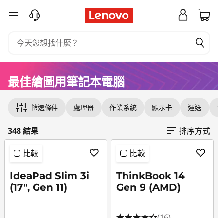
我
跳至主要內容
們
的
最
最佳繪圖用筆記本電腦
Original Price 7869.00 HKD Discounted Price
Original Price 10564.10 HKD Discounted Price
Original Price 9326.10 HKD Discounted Price 
Original Price 9300.00 HKD Discounted Price
Original Price 7078.00 HKD Discounted Price
Original Price 9886.10 HKD Discounted Price 
Original Price 14079.20 HKD Discounted Pric
Original Price 12134.10 HKD Discounted Price 
Original Price 11634.10 HKD Discounted Price
Original Price 16619.20 HKD Discounted Price
Original Price 11814.10 HKD Discounted Price
Original Price 8200.00 HKD Discounted Price
Original Price 7500.00 HKD Discounted Price
Original Price 12384.10 HKD Discounted Price
Original Price 10868.00 HKD Discounted Pric
Original Price 15771.00 HKD Discounted Price
Original Price 10719.05 HKD Discounted Price
Original Price 10721.00 HKD Discounted Price
Original Price 9910.00 HKD Discounted Price
Original Price 8001.00 HKD Discounted Price
Original Price 16271.00 HKD Discounted Price
Original Price 16501.00 HKD Discounted Price
Original Price 8200.00 HKD Discounted Price
Original Price 9340.00 HKD Discounted Price
Original Price 9980.00 HKD Discounted Price
Original Price 10030.00 HKD Discounted Pric
Original Price 15541.00 HKD Discounted Price
佳
篩選條件
處理器
作業系統
顯示卡
運送
繪
348 結果
排序方式
圖
比較
比較
筆
IdeaPad Slim 3i
ThinkBook 14
記
(17", Gen 11)
Gen 9 (AMD)
型
(16)