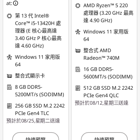
at:
AMD Ryzen™ 5 220
*Savings cannot be
處理器 (3.20 GHz 最高
combined
第 13 代 Intel®
達 4.90 GHz)
Core™ i5-13420H 處
使用優惠券 :
理器 (E 核心最高達
Windows 11 家用版
FLASHSALE20
3.40 GHz P 核心最高
64
達 4.60 GHz)
整合式 AMD
eCoupon limited to
Windows 11 家用版
Radeon™ 740M
3 units
64
16 GB DDR5-
整合式顯示卡
5600MT/s (SODIMM)
8 GB DDR5-
512 GB SSD M.2 2242
5200MT/s (SODIMM)
PCIe Gen4 QLC
預計於08/12,星期三送達
256 GB SSD M.2 2242
PCIe Gen4 TLC
預計於08/25,星期二送達
快速預覽
快速預覽