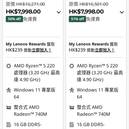
原價
HK$16,271.00
原價
HK$16,501.00
HK$7,998.00
HK$7,998.00
免運費
免運費
50% off
51% off
即省 :
-HK$7,742.00
即省 :
-HK$7,866.00
或者
或者
My Lenovo Rewards
獲取
My Lenovo Rewards
獲取
HK$239
HK$239
eCoupon Savings :
-
eCoupon Savings :
-
獎勵
立即加入！
獎勵
立即加入！
HK$8,273.00
HK$8,503.00
AMD Ryzen™ 5 220
AMD Ryzen™ 5 220
*Savings cannot be
*Savings cannot be
處理器 (3.20 GHz 最高
處理器 (3.20 GHz 最高
combined
combined
達 4.90 GHz)
達 4.90 GHz)
使用優惠券 :
使用優惠券 :
Windows 11 專業版
Windows 11 專業版
FLASHSALE22
FLASHSALE21
64
64
整合式 AMD
整合式 AMD
eCoupon limited to
eCoupon limited to
Radeon™ 740M
Radeon™ 740M
3 units
3 units
16 GB DDR5-
16 GB DDR5-