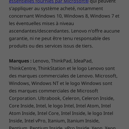
essentielles fournies par Microsoft®
qui peuvent
s'appliquer au système acheté, notamment
concernant Windows 10, Windows 8, Windows 7 et
les éventuelles mises à niveau
ascendantes/descendantes. Lenovo n'offre aucune
Les dernières applications n’attendent
que vous
garantie, ni ne peut être tenu responsable des
produits ou des services issus de tiers.
Accédez au Google Play Store et découvrez un
nouveau monde de divertissement sur le
Marques :
Lenovo, ThinkPad, IdeaPad,
Chromebook C340 (15"). Dès que vous vous
ThinkCentre, ThinkStation et le logo Lenovo sont
connectez, des millions d’applications sont
des marques commerciales de Lenovo. Microsoft,
mises à votre disposition, vous permettant
Windows, Windows NT et le logo Windows sont
ainsi de profiter d’une bibliothèque riche en
des marques commerciales de Microsoft
jeux, musiques, films, séries, livres, etc. Si vous
Corporation. Ultrabook, Celeron, Celeron Inside,
aimez la photographie, faire des
investissements ou souhaitez juste suivre vos
Core Inside, Intel, le logo Intel, Intel Atom, Intel
amis, il y a une application pour ça.
Atom Inside, Intel Core, Intel Inside, le logo Intel
Inside, Intel vPro, Itanium, Itanium Inside,
Pentium, Pentium Inside, vPro Inside, Xeon, Xeon