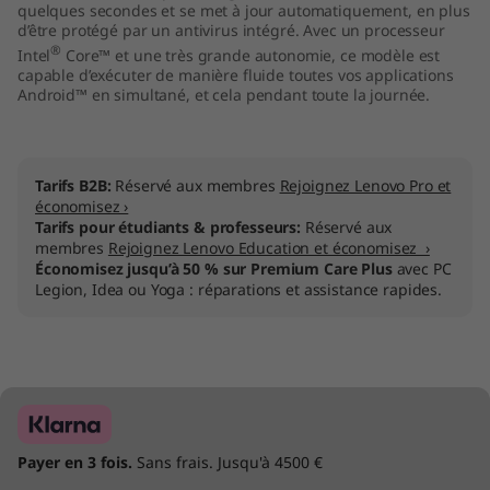
quelques secondes et se met à jour automatiquement, en plus
1
d’être protégé par un antivirus intégré. Avec un processeur
®
Intel
Core™ et une très grande autonomie, ce modèle est
5
capable d’exécuter de manière fluide toutes vos applications
Android™ en simultané, et cela pendant toute la journée.
"
)
Tarifs B2B:
Réservé aux membres
Rejoignez Lenovo Pro et
économisez ›
Tarifs pour étudiants & professeurs:
Réservé aux
membres
Rejoignez Lenovo Education et économisez ›
Économisez jusqu’à 50 % sur Premium Care Plus
avec PC
Legion, Idea ou Yoga : réparations et assistance rapides.
Payer en 3 fois.
Sans frais. Jusqu'à 4500 €