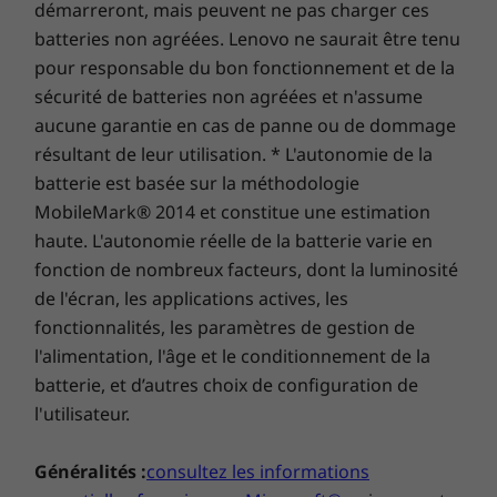
pouvez synchroniser sans peine vos
démarreront, mais peuvent ne pas charger ces
téléphones et tablettes Android ainsi que vous
batteries non agréées. Lenovo ne saurait être tenu
connecter n’importe où. Vous pouvez donc
pour responsable du bon fonctionnement et de la
garder vos affaires près de vous, même
sécurité de batteries non agréées et n'assume
lorsque votre portable est loin, et stocker vos
aucune garantie en cas de panne ou de dommage
e-mails, cartes, documents et images de
résultant de leur utilisation. * L'autonomie de la
manière sécurisée soit en local, soit dans le
batterie est basée sur la méthodologie
Cloud.
MobileMark® 2014 et constitue une estimation
haute. L'autonomie réelle de la batterie varie en
fonction de nombreux facteurs, dont la luminosité
de l'écran, les applications actives, les
fonctionnalités, les paramètres de gestion de
l'alimentation, l'âge et le conditionnement de la
batterie, et d’autres choix de configuration de
l'utilisateur.
Généralités :
consultez les informations