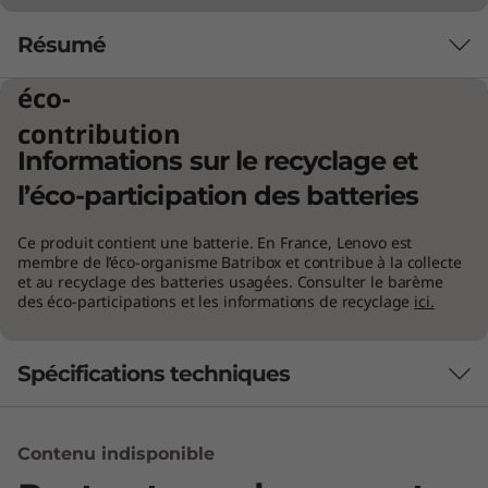
Résumé
éco-
contribution
Informations sur le recyclage et
l’éco-participation des batteries
Ce produit contient une batterie. En France, Lenovo est
membre de l’éco-organisme Batribox et contribue à la collecte
et au recyclage des batteries usagées. Consulter le barème
des éco-participations et les informations de recyclage
ici.
Spécifications techniques
Concentrez-vous sur ce qui est vraiment
important
Performances
L’impressionnant Chromebook C340 (15") offre
Contenu indisponible
une conception convertible à 360° ultra