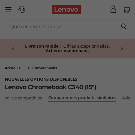
L
passer au contenu principal
e
n
Currently displaying item 2 of 2
o
Livraison rapide
|
Offres exceptionnelles.
Achetez maintenant.
v
o
Accueil
>
...
>
Chromebooks
NOUVELLES OPTIONS DISPONIBLES
C
Lenovo Chromebook C340 (15")
h
Comparer des produits similaires
cessoires compatibles
Avis
r
o