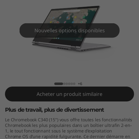
m
e
b
Nouvelles options disponibles
o
o
k
Lenovo Chromebook C340 (15")
C
+6
3
Acheter un produit similaire
4
Plus de travail, plus de divertissement
0
Le Chromebook C340 (15") vous offre toutes les fonctionnalités
Chromebook les plus populaires dans un boîtier ultrafin 2-en-
(
1, le tout fonctionnant sous le système d’exploitation
Chrome OS d’une rapidité fulgurante. Ce dernier démarre en