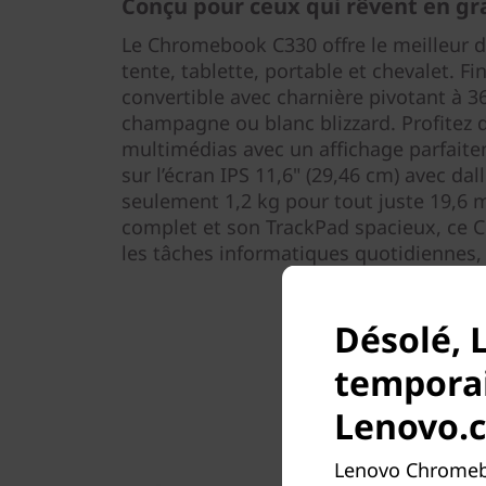
Conçu pour ceux qui rêvent en g
Le Chromebook C330 offre le meilleur
tente, tablette, portable et chevalet. Fi
convertible avec charnière pivotant à 3
champagne ou blanc blizzard. Profitez 
multimédias avec un affichage parfaite
sur l’écran IPS 11,6" (29,46 cm) avec dal
seulement 1,2 kg pour tout juste 19,6 m
complet et son TrackPad spacieux, ce 
les tâches informatiques quotidiennes, 
Désolé, 
temporai
Lenovo.
Lenovo Chromebo