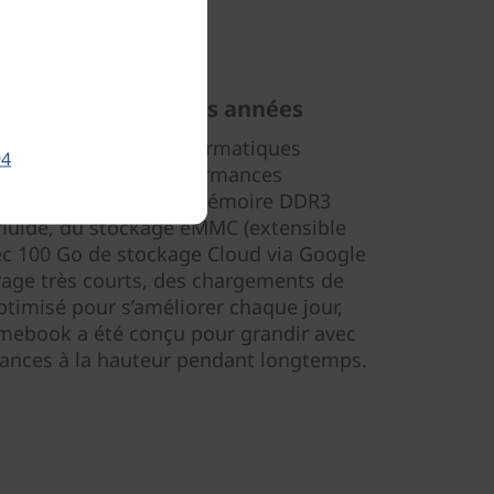
hauteur pendant des années
 tous vos besoins informatiques
94
C330 assure des performances
esseur puissant, de la mémoire DDR3
fluide, du stockage eMMC (extensible
ec 100 Go de stockage Cloud via Google
rage très courts, des chargements de
Optimisé pour s’améliorer chaque jour,
mebook a été conçu pour grandir avec
mances à la hauteur pendant longtemps.