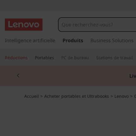
L
e
n
p
a
Intelligence artificielle
Produits
Business Solutions
o
s
s
v
Réductions
Portables
PC de bureau
Stations de travail
e
r
o
Currently displaying item 2 of 2
a
Li
u
C
c
o
h
Accueil
>
Acheter portables et Ultrabooks
>
Lenovo
>
n
t
r
e
n
o
u
p