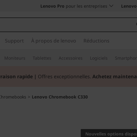
Lenovo Pro
pour les entreprises
Lenovo 
Support
À propos de lenovo
Réductions
Moniteurs
Tablettes
Accessoires
Logiciels
Smartpho
vraison rapide
|
Offres exceptionnelles.
Achetez maintena
Chromebooks
>
Lenovo Chromebook C330
Le multimédia da
Lenovo
Nouvelles options dispo