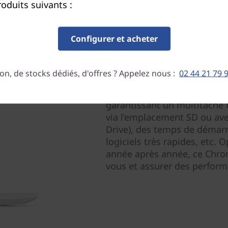
oduits suivants :
Configurer et acheter
Des performances à la 
Capable de gérer sans peine
on, de stocks dédiés, d'offres ? Appelez nous :
02 44 21 79 
quotidiens, le Chromebook 
optimales. Il offre un proc
garantissant un multitâche 
via l’emplacement SD ou av
Drive), des temps de démar
logiciels très rapides, etc. 
année après année, ce Chro
vous et assurer des perfor