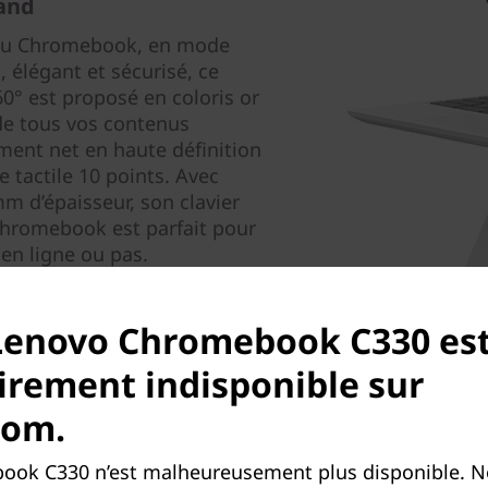
rand
 du Chromebook, en mode
n, élégant et sécurisé, ce
60° est proposé en coloris or
de tous vos contenus
ment net en haute définition
le tactile 10 points. Avec
m d’épaisseur, son clavier
Chromebook est parfait pour
en ligne ou pas.
Lenovo Chromebook C330 es
rement indisponible sur
com.
ok C330 n’est malheureusement plus disponible. N