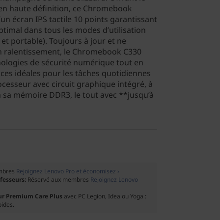
en haute définition, ce Chromebook
’un écran IPS tactile 10 points garantissant
ptimal dans tous les modes d’utilisation
t et portable). Toujours à jour et ne
n ralentissement, le Chromebook C330
hnologies de sécurité numérique tout en
es idéales pour les tâches quotidiennes
cesseur avec circuit graphique intégré, à
 sa mémoire DDR3, le tout avec **jusqu’à
mbres
Rejoignez Lenovo Pro et économisez ›
ofesseurs:
Réservé aux membres
Rejoignez Lenovo
ur Premium Care Plus
avec PC Legion, Idea ou Yoga :
pides.