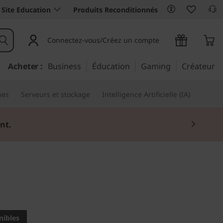
Site Education
Produits Reconditionnés
Connectez-vous/Créez un compte
Acheter :
Business
Éducation
Gaming
Créateur
nes
Serveurs et stockage
Intelligence Artificielle (IA)
nt.
ns différents modes
nibles