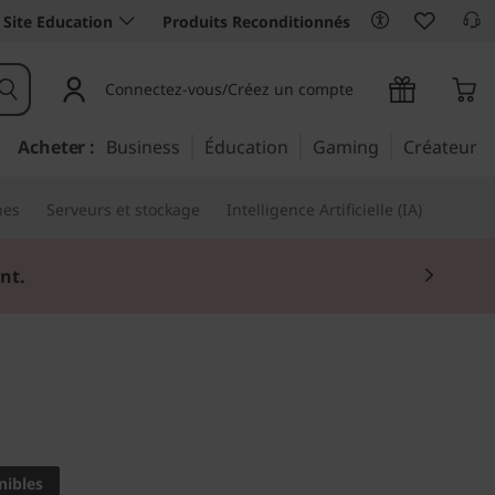
Site Education
Produits Reconditionnés
Connectez-vous/Créez un compte
Acheter :
Business
Éducation
Gaming
Créateur
nes
Serveurs et stockage
Intelligence Artificielle (IA)
nt.
e pour l’informatique
nibles