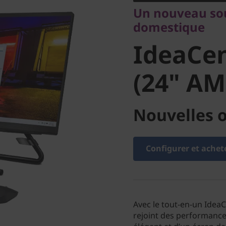
IdeaCent
Un nouveau sou
domestique
(24" AM
IdeaCen
(24" AM
Nouvelles o
Configurer et achet
Avec le tout-en-un IdeaC
rejoint des performance