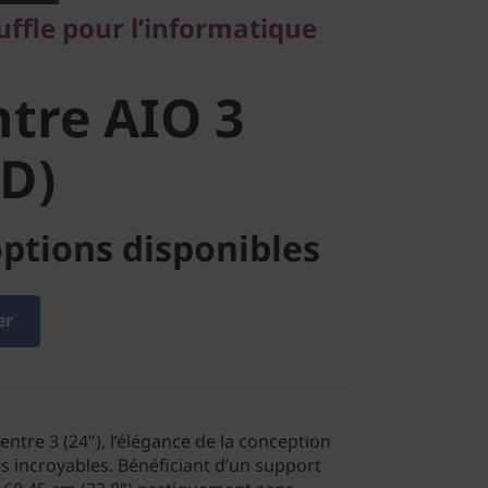
re AIO 3
ffle pour l’informatique
D)
tre AIO 3
D)
ptions disponibles
er
entre 3 (24"), l’élégance de la conception
s incroyables. Bénéficiant d’un support