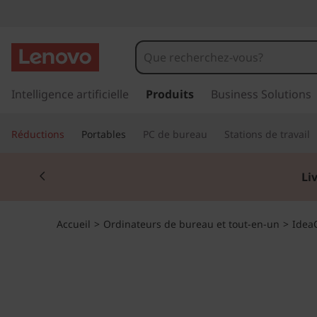
I
d
e
p
a
Intelligence artificielle
Produits
Business Solutions
a
s
s
C
Réductions
Portables
PC de bureau
Stations de travail
e
r
e
Currently displaying item 2 of 2
a
Li
u
n
c
o
t
Accueil
>
Ordinateurs de bureau et tout-en-un
>
Idea
n
t
r
e
n
e
u
p