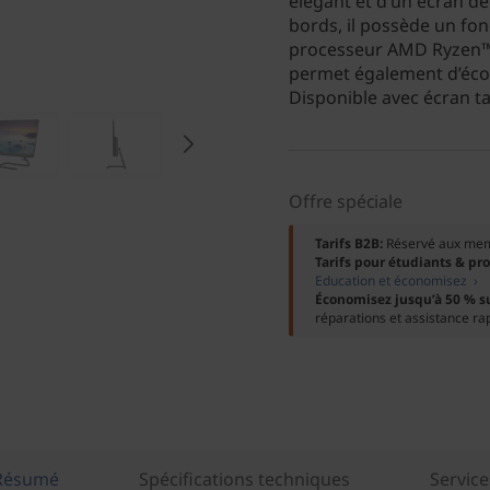
élégant et d’un écran d
bords, il possède un fo
processeur AMD Ryzen™ 
permet également d’écon
Disponible avec écran ta
Offre spéciale
Tarifs B2B:
Réservé aux me
Tarifs pour étudiants & pr
Education et économisez ›
Économisez jusqu’à 50 % s
réparations et assistance ra
Résumé
Spécifications techniques
Service