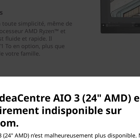
s
n toute simplicité, même de
processeur AMD Ryzen™ et
fluide et rapide. Il
1 To en option, plus que
e votre famille.
IdeaCentre AIO 3 (24" AMD) e
rement indisponible sur
com.
Préparez votre popcorn
3 (24" AMD) n’est malheureusement plus disponible.
Avec son cadre ultrafin, l’éc