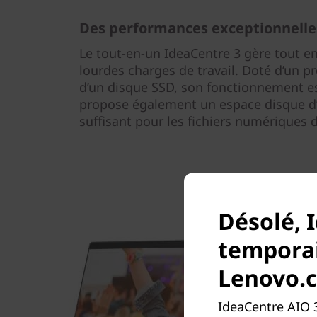
Des performances exceptionnelle
Le tout-en-un IdeaCentre 3 gère tout e
lourdes charges de travail. Doté d’un 
d’un disque SSD, son fonctionnement est 
propose également un espace disque d’
suffisant pour les fichiers numériques d
Désolé, 
temporai
Lenovo.
IdeaCentre AIO 