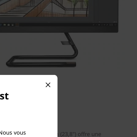
st
 Nous vous
ran Full HD de 60,45 cm (23,8") offre une