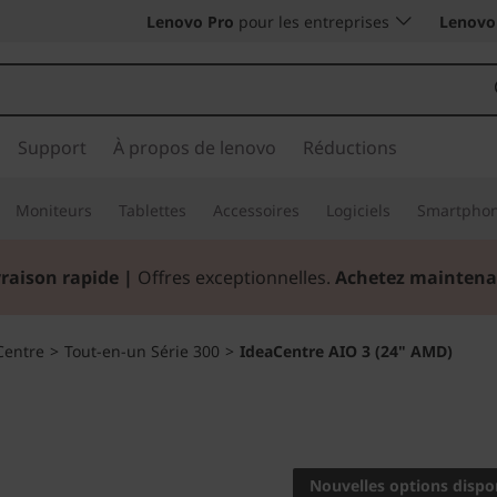
Lenovo Pro
pour les entreprises
Lenovo 
Support
À propos de lenovo
Réductions
Moniteurs
Tablettes
Accessoires
Logiciels
Smartpho
vraison rapide
|
Offres exceptionnelles.
Achetez maintena
Centre
>
Tout-en-un Série 300
>
IdeaCentre AIO 3 (24" AMD)
Un nouveau souffl
domestique
Nouvelles options dispo