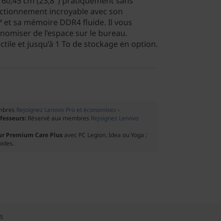
e 60,45 cm (23,8") pratiquement sans
nctionnement incroyable avec son
et sa mémoire DDR4 fluide. Il vous
omiser de l’espace sur le bureau.
ctile et jusqu’à 1 To de stockage en option.
mbres
Rejoignez Lenovo Pro et économisez ›
ofesseurs:
Réservé aux membres
Rejoignez Lenovo
ur Premium Care Plus
avec PC Legion, Idea ou Yoga :
pides.
s