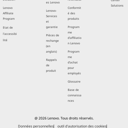
Center
es Lenovo
Solutions
Lenovo
Conformit
Lenovo-
Affiliate
é des
Services
Program
produits
et
garantie
Program
Etat de
me
l'accessibi
Pièces de
d'affiliatio
lité
rechange
n Lenovo
(en
anglais)
Program
me
Rappels
d’achat
de
pour
produit
employés
Glossaire
Base de
connaissa
nces
@ 2026 Lenovo. Tous droits réservés.
Données personnelles
outil d'autorisation des cookies