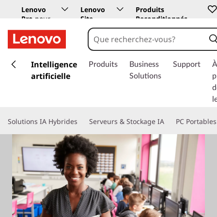
Lenovo
Lenovo
Produits
Pro
pour
Site
Reconditionnés
les
Education
entreprises
p
a
Intelligence
Produits
Business
Support
À
s
artificielle
Solutions
p
s
d
e
l
r
a
Solutions IA Hybrides
Serveurs & Stockage IA
PC Portables
u
c
o
n
t
e
n
u
p