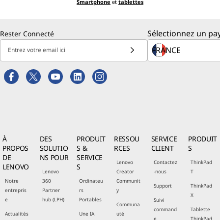
Smartphone
et
tablettes
Sélectionnez un pay
Rester Connecté
Entrez votre email ici
À
DES
PRODUIT
RESSOU
SERVICE
PRODUIT
PROPOS
SOLUTIO
S &
RCES
CLIENT
S
DE
NS POUR
SERVICE
Lenovo
Contactez
ThinkPad
LENOVO
S
Lenovo
Creator
-nous
T
Notre
360
Ordinateu
Communit
Support
ThinkPad
entrepris
Partner
rs
y
X
e
hub (LPH)
Portables
Suivi
Communa
command
Tablette
Actualités
Une IA
uté
e
ThinkPad