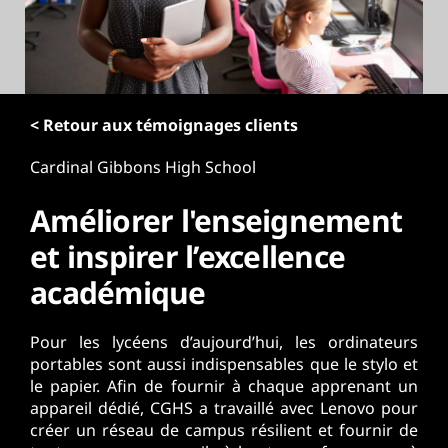
r
i
n
c
i
p
< Retour aux témoignages clients
a
Cardinal Gibbons High School
l
Améliorer l'enseignement
et inspirer l’excellence
académique
Pour les lycéens d’aujourd’hui, les ordinateurs
portables sont aussi indispensables que le stylo et
le papier. Afin de fournir à chaque apprenant un
appareil dédié, CGHS a travaillé avec Lenovo pour
créer un réseau de campus résilient et fournir de