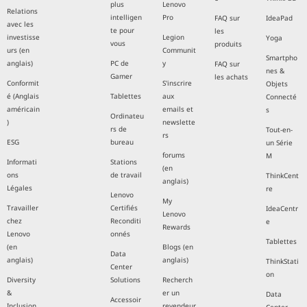
plus
Lenovo
Relations
intelligen
Pro
FAQ sur
IdeaPad
avec les
te pour
les
investisse
Legion
Yoga
vous
produits
urs (en
Communit
Smartpho
anglais)
PC de
y
FAQ sur
nes &
Gamer
les achats
Conformit
S'inscrire
Objets
é (Anglais
Tablettes
aux
Connecté
américain
emails et
s
Ordinateu
)
newslette
rs de
Tout-en-
rs
ESG
bureau
un Série
forums
M
Informati
Stations
(en
ons
de travail
ThinkCent
anglais)
Légales
re
Lenovo
My
Travailler
Certifiés
IdeaCentr
Lenovo
chez
Reconditi
e
Rewards
Lenovo
onnés
Tablettes
(en
Blogs (en
Data
anglais)
anglais)
ThinkStati
Center
on
Diversity
Solutions
Recherch
&
er un
Data
Accessoir
Inclusion
revendeur