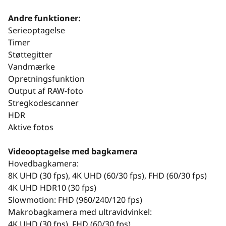
Andre funktioner:
Serieoptagelse
Timer
Støttegitter
Vandmærke
Opretningsfunktion
Output af RAW-foto
Stregkodescanner
HDR
Aktive fotos
Videooptagelse med bagkamera
Hovedbagkamera:
8K UHD (30 fps), 4K UHD (60/30 fps), FHD (60/30 fps)
4K UHD HDR10 (30 fps)
Slowmotion: FHD (960/240/120 fps)
Makrobagkamera med ultravidvinkel:
4K UHD (30 fps), FHD (60/30 fps)