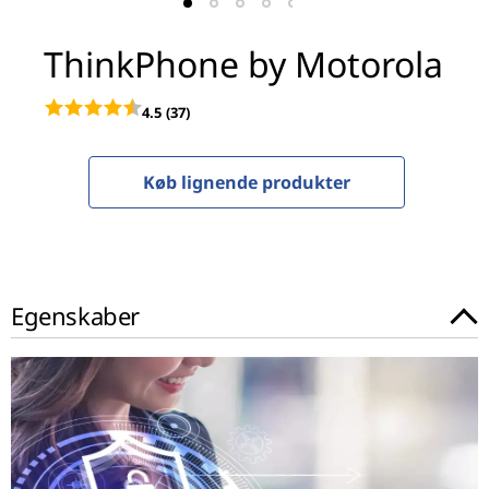
b
y
ThinkPhone by Motorola
M
4.5
(37)
o
t
Køb lignende produkter
o
r
Egenskaber
o
l
a