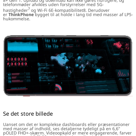
8+ Gen 1. Upload og download kan ikke gøres hurtigere, og
telefonmøder afvikles uden forstyrrelser med 5G-
7
hastigheder
og Wi-Fi 6E-kompatibilitet8. Derudover
er
ThinkPhone
bygget til at holde i lang tid med masser af LP5-
hukommelse.
Se det store billede
Uanset om det er komplekse dashboards eller præsentationer
med masser af indhold, ses detaljerne tydeligt på en 6,6"
pOLED FHD+-skærm. Videoopkald er mere engagerende, farver