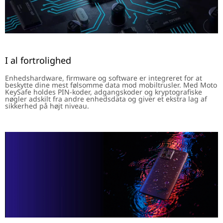
I al fortrolighed
Enhedshardware, firmware og software er integreret for at
beskytte dine mest følsomme data mod mobiltrusler. Med Moto
KeySafe holdes PIN-koder, adgangskoder og kryptografiske
nøgler adskilt fra andre enhedsdata og giver et ekstra lag af
sikkerhed på højt niveau.