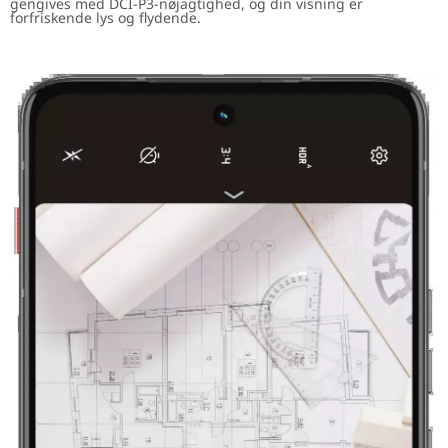
gengives med DCI-P3-nøjagtighed, og din visning er
forfriskende lys og flydende.