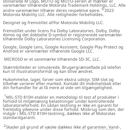
stiliserede M Logo, MOTO og MOTO-serien af mærker er
varemærker tilhørende Motorola Trademark Holdings, LLC. Alle
©
andre varemærker tilhører deres respektive ejere.
2023
Motorola Mobility LLC. Alle rettigheder forbeholdes.
Designet og fremstillet af/for Motorola Mobility LLC.
Fremstillet under licens fra Dolby Laboratories. Dolby, Dolby
Atmos og det dobbelte D-symbol er registrerede varemærker
tilhørende Dolby Laboratories Licensing Corporation.
Google, Google Lens, Google Assistent, Google Play Protect og
Android er varemærker tilhørende Google LLC.
MICROSD er et varemærke tilhørende SD-3C, LLC.
Skærmbilleder er simulerede. Brugergrænseflade på telefon
kun til illustrationsformål og kan blive ændret.
Hukommelse, lager, farver som ekstra udstyr, SIM-slot og
tilbehør varierer efter marked. Kontakt dit mobilselskab eller
din forhandler for at få mere at vide om tilgængelighed.
1
MIL-STD 810H etabler en metodologi til test af produkter i
forhold til miljømæssig belastninger under kontrollerede
laboratorieforhold. En sådan testning er ikke en garanti for
fremtidig ydeevne under disse forhold. Misbrug som den, der
indgår i MIL-STD 810H-testning, dækkes ikke af Motorolas
standardgaranti.
2
Skader på grund af væske dækkes ikke af garantien. Vand-,