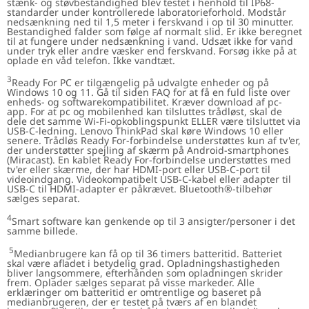
stænk- og støvbestandighed blev testet i henhold til IP68-
standarder under kontrollerede laboratorieforhold. Modstår
nedsænkning ned til 1,5 meter i ferskvand i op til 30 minutter.
Bestandighed falder som følge af normalt slid. Er ikke beregnet
til at fungere under nedsænkning i vand. Udsæt ikke for vand
under tryk eller andre væsker end ferskvand. Forsøg ikke på at
oplade en våd telefon. Ikke vandtæt.
3
Ready For PC er tilgængelig på udvalgte enheder og på
Windows 10 og 11. Gå til siden FAQ for at få en fuld liste over
enheds- og softwarekompatibilitet. Kræver download af pc-
app. For at pc og mobilenhed kan tilsluttes trådløst, skal de
dele det samme Wi-Fi-opkoblingspunkt ELLER være tilsluttet via
USB-C-ledning. Lenovo ThinkPad skal køre Windows 10 eller
senere. Trådløs Ready For-forbindelse understøttes kun af tv'er,
der understøtter spejling af skærm på Android-smartphones
(Miracast). En kablet Ready For-forbindelse understøttes med
tv'er eller skærme, der har HDMI-port eller USB-C-port til
videoindgang. Videokompatibelt USB-C-kabel eller adapter til
USB-C til HDMI-adapter er påkrævet. Bluetooth®-tilbehør
sælges separat.
4
Smart software kan genkende op til 3 ansigter/personer i det
samme billede.
5
Medianbrugere kan få op til 36 timers batteritid. Batteriet
skal være afladet i betydelig grad. Opladningshastigheden
bliver langsommere, efterhånden som opladningen skrider
frem. Oplader sælges separat på visse markeder. Alle
erklæringer om batteritid er omtrentlige og baseret på
medianbrugeren, der er testet på tværs af en blandet