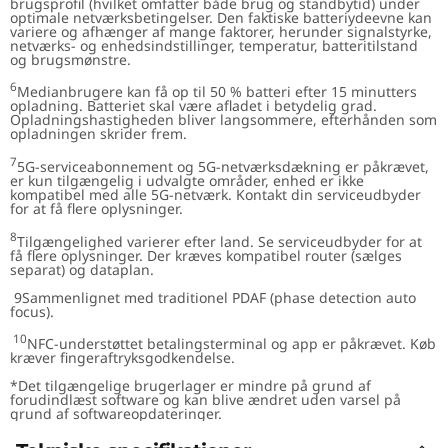
brugsprofil (hvilket omfatter både brug og standbytid) under
optimale netværksbetingelser. Den faktiske batteriydeevne kan
variere og afhænger af mange faktorer, herunder signalstyrke,
netværks- og enhedsindstillinger, temperatur, batteritilstand
og brugsmønstre.
6
Medianbrugere kan få op til 50 % batteri efter 15 minutters
opladning. Batteriet skal være afladet i betydelig grad.
Opladningshastigheden bliver langsommere, efterhånden som
opladningen skrider frem.
7
5G-serviceabonnement og 5G-netværksdækning er påkrævet,
er kun tilgængelig i udvalgte områder, enhed er ikke
kompatibel med alle 5G-netværk. Kontakt din serviceudbyder
for at få flere oplysninger.
8
Tilgængelighed varierer efter land. Se serviceudbyder for at
få flere oplysninger. Der kræves kompatibel router (sælges
separat) og dataplan.
9Sammenlignet med traditionel PDAF (phase detection auto
focus).
10
NFC-understøttet betalingsterminal og app er påkrævet. Køb
kræver fingeraftryksgodkendelse.
*Det tilgængelige brugerlager er mindre på grund af
forudindlæst software og kan blive ændret uden varsel på
grund af softwareopdateringer.