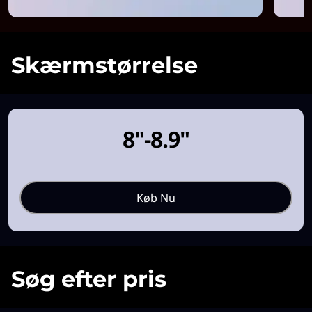
r
u
Skærmstørrelse
g
8"-8.9"
Køb Nu
Søg efter pris