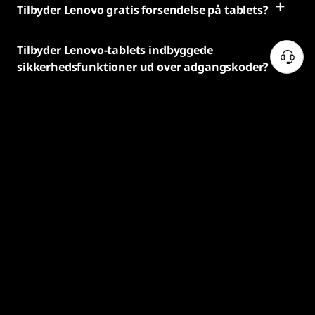
Tilbyder Lenovo gratis forsendelse på tablets?
Tilbyder Lenovo-tablets indbyggede
sikkerhedsfunktioner ud over adgangskoder?
Hvordan kan jeg sikre mine data på en
Lenovo-tablet?
Bruger Lenovo genbrugsmaterialer i deres
tabletproduktion?
Tilbyder Lenovo uddannelsesrabatter på
tablets?