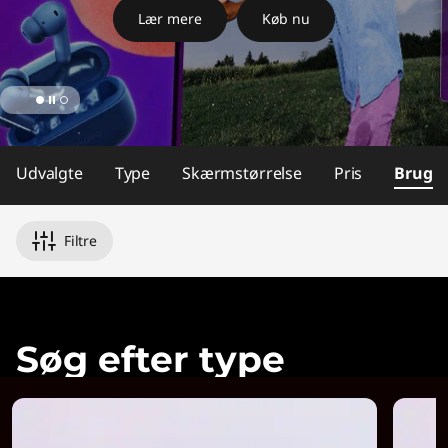
f
Lær mere
Køb nu
o
r
r
e
Udvalgte
Type
Skærmstørrelse
Pris
Brug
t
Filtre
n
i
n
Søg efter type
g
o