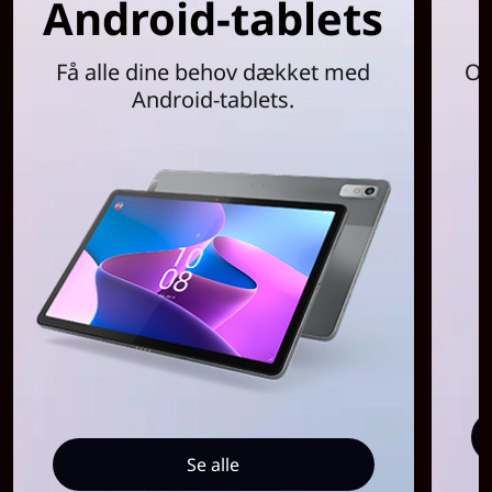
Android-tablets
g
h
Få alle dine behov dækket med
Op
Android-tablets.
v
e
r
d
a
g
s
b
Se alle