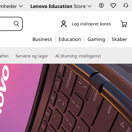
somheder
Lenovo Education
Store
Log ind/opret konto
Business
Education
Gaming
Skaber
lefon
Servere og lager
AI (Kunstig intelligens)