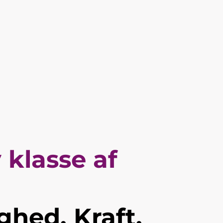
g
 klasse af
ghed. Kraft.