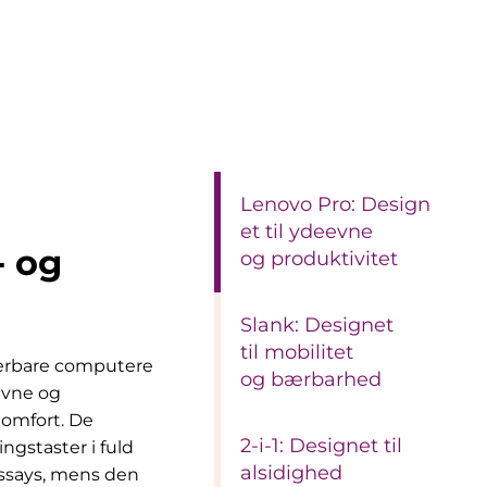
Lenovo Pro: Design
et til ydeevne
- og
og produktivitet
Slank: Designet
til mobilitet
ærbare computere
og bærbarhed
evne og
 komfort. De
2-i-1: Designet til
ngstaster i fuld
alsidighed
 essays, mens den