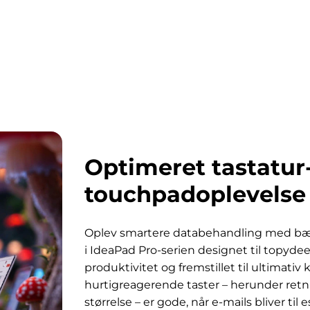
Optimeret tastatur
touchpadoplevelse
Oplev smartere databehandling med b
i IdeaPad Pro-serien designet til topyde
produktivitet og fremstillet til ultimativ
hurtigreagerende taster – herunder retni
størrelse – er gode, når e-mails bliver til