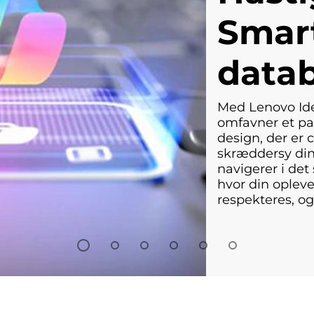
Smar
datab
Med Lenovo Idea
omfavner et pa
design, der er c
skræddersy din 
navigerer i det
hvor din opleve
respekteres, og