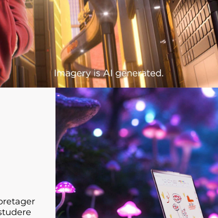
oretager
 studere