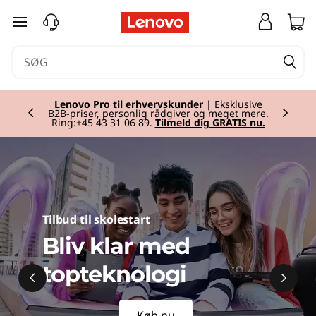
spring til hovedindhold
Lenovo Pro til erhvervskunder
| Eksklusive
B2B-priser, personlig rådgiver og meget mere.
Currently displaying item 2 of
Ring:+45 43 31 06 89.
Tilmeld dig GRATIS nu.
Tilbud til skolestart
Bliv klar med
topteknologi
Køb nu