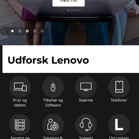
Udforsk Lenovo
Pc'er og
Tilbehør og
Skærme
Telefoner
tablets
Software
Servere og
Solutions &
Support
Om Lenovo