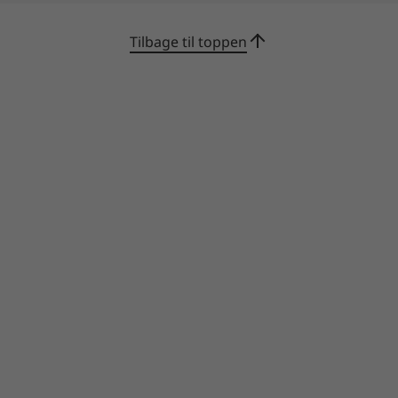
Tilbage til toppen
Gør hver dag smartere
Sæt fart på dine ambitioner med Lenovo AI
Engine, der leverer en intuitiv oplevelse på
arbejde og i fritiden. Smart Wireless får dig