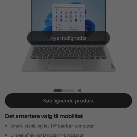
m
5
G
e
Nye muligheder
n
9
IdeaPad Slim 5 Gen 9 (14" AMD)
(
1
+8
Køb lignende produkt
4
Det smartere valg til mobilitet
"
Smart, slank, og let 14" bærbar computer
A
Drevet af en AMD Ryzen™-processor