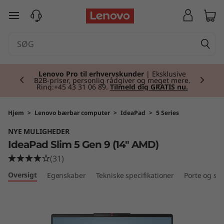
I
spring til hovedindhold
d
e
Currently displaying item 2 of 2
a
Lenovo Pro til erhvervskunder
| Eksklusive
B2B-priser, personlig rådgiver og meget mere.
Ring:+45 43 31 06 89.
Tilmeld dig GRATIS nu.
P
a
Hjem
>
Lenovo bærbar computer
>
IdeaPad
>
5 Series
NYE MULIGHEDER
d
IdeaPad Slim 5 Gen 9 (14" AMD)
S
(31)
Oversigt
Egenskaber
Tekniske specifikationer
Porte og slo
l
i