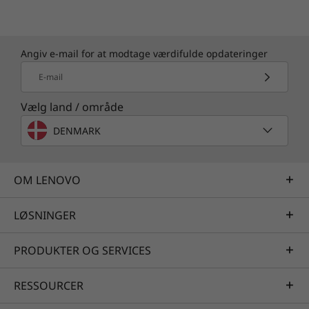
online igen automatisk, når den registrerer
forbindelsesafbrydelser i realtid, og Smart
Noise Annullering holder din stemme
Angiv e-mail for at modtage værdifulde opdateringer
krystalklar på videoopkald ved at fjerne
baggrundsstøj og tastelyde.
E-mail
Vælg land / område
DENMARK
OM LENOVO
LØSNINGER
PRODUKTER OG SERVICES
RESSOURCER