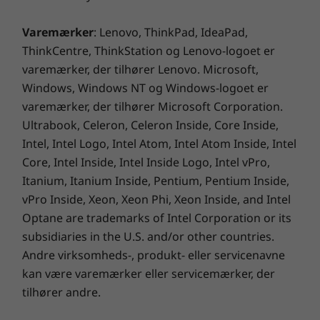
Varemærker
: Lenovo, ThinkPad, IdeaPad,
ThinkCentre, ThinkStation og Lenovo-logoet er
varemærker, der tilhører Lenovo. Microsoft,
Windows, Windows NT og Windows-logoet er
varemærker, der tilhører Microsoft Corporation.
Ultrabook, Celeron, Celeron Inside, Core Inside,
Intel, Intel Logo, Intel Atom, Intel Atom Inside, Intel
Core, Intel Inside, Intel Inside Logo, Intel vPro,
Robust udenpå og hårdfør indeni
Itanium, Itanium Inside, Pentium, Pentium Inside,
Testet ifølge de ultrakrævende
vPro Inside, Xeon, Xeon Phi, Xeon Inside, and Intel
militærstandarder MIL-STD-810H, og den
Optane are trademarks of Intel Corporation or its
pålidelige og holdbare IdeaPad Slim 5 er
subsidiaries in the U.S. and/or other countries.
udviklet til at møde ekstremer. Uanset om du
Andre virksomheds-, produkt- eller servicenavne
tager et konferenceopkald på stranden,
kan være varemærker eller servicemærker, der
optimerer din præsentation i ujævnt terræn
tilhører andre.
eller redigerer dine billeder på vej hjem, så når
du flot i mål.