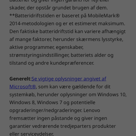
Pakkens indhold
skader, der opstår grundet brugen af dem.
IdeaPad Slim 5 Gen 9 (14" AMD)
**Batteridriftstiden er baseret på MobileMark®
Strømforsyning på 65 W
2014-metodologien og er et estimeret maksimum.
Lynvejledning
Dit mest produktive jeg
Den faktiske batteridriftstid kan variere afhængigt
Komplet teknisk specifikation
af mange faktorer, herunder skærmens lysstyrke,
Nå dine deadlines med overskud, og klar
aktive programmer, egenskaber,
Produktspecifikationsreference:
Modeller,
opgaverne i flyvende stil – det har aldrig været
specifikationer, dokumenter, kompatibilitet (på
strømstyringsindstillinger, batteriets alder og
nemmere at multitaske. Blæs igennem dine
engelsk)
tilstand og andre kundepræferencer.
projekter med masser af strøm, og oplad på
ingen tid med Rapid Charge Boost, få adgang
til IdeaPad Slim 5 Gen 9 med enten
Generelt
:
Se vigtige oplysninger angivet af
fingeraftrykslæser eller med et IR FHD-kamera
Microsoft®
, som kan være gældende for dit
med privatlivslukker (afhængig af modellen),
systemkøb, herunder oplysninger om Windows 10,
og udvid din produktivitet med to USB-C-porte.
Windows 8, Windows 7 og potentielle
opgraderinger/nedgraderinger. Lenovo
fremsætter ingen påstande og giver ingen
garantier vedrørende tredjeparters produkter
eller serviceydelser.