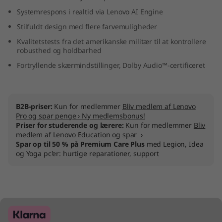
M
Systemrespons i realtid via Lenovo AI Engine
Stilfuldt design med flere farvemuligheder
D
Kvalitetstests fra det amerikanske militær til at kontrollere
robusthed og holdbarhed
)
Fortryllende skærmindstillinger, Dolby Audio™-certificeret
B2B-priser:
Kun for medlemmer
Bliv medlem af Lenovo
Pro og spar penge › Ny medlemsbonus!
Priser for studerende og lærere:
Kun for medlemmer
Bliv
medlem af Lenovo Education og spar ›
Spar op til 50 % på Premium Care Plus
med Legion, Idea
og Yoga pc'er: hurtige reparationer, support