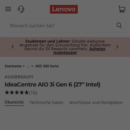
I
zum Hauptinhalt springen
d
e
Currently displaying item 2 of 3
a
Studenten und Lehrer:
Schalte exklusive
Angebote für den Schulanfang frei. Außerdem
kannst du 3X Rewards sammeln.
Achetez
maintenant
C
e
Startseite
>
...
>
AIO 300 Serie
AUSVERKAUFT
n
IdeaCentre AIO 3i Gen 6 (27" Intel)
t
(16)
Übersicht
Technische Daten
Anschlüsse und Steckplätze
r
e