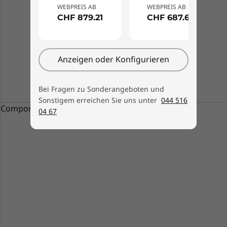
WEBPREIS AB
WEBPREIS AB
CHF 879.21
CHF 687.66
Anzeigen oder Konfigurieren
Bei Fragen zu Sonderangeboten und
Sonstigem erreichen Sie uns unter
044 516
Component static resources failed to be loaded
04 67