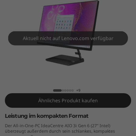
A
I
O
3
Aktuell nicht auf Lenovo.com verfügbar
i
G
IdeaCentre AIO 3i Gen 6 (27" Intel)
e
n
+9
Ähnliches Produkt kaufen
6
(
Leistung im kompakten Format
Der All-in-One-PC IdeaCentre AIO 3i Gen 6 (27" Intel)
2
überzeugt außerdem durch sein schlankes, kompaktes