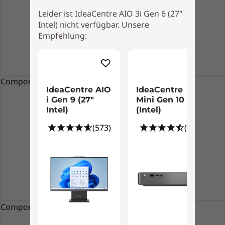
Leider ist IdeaCentre AIO 3i Gen 6 (27"
Intel) nicht verfügbar. Unsere
Empfehlung:
Component static resources failed to be loaded
IdeaCentre AIO
IdeaCentre
i Gen 9 (27"
Mini Gen 10
Intel)
(Intel)
(573)
(71)
Component static resources failed to be loaded