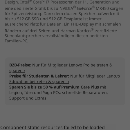
®
Design. Intel
Core™ i7 Prozessoren der 11. Generation und
7
®
®
eine dedizierte Grafik bis zu NVIDIA
GeForce
MX450 sorgen
für Spitzenleistung. Dank dem dualen Speicherlaufwerk mit
"
bis zu 512 GB SSD und 512 GB Festplatte ist immer
ausreichend Platz für Dateien. Ein FHD-Display mit schmalen
®
I
Rändern auf drei Seiten und Harman Kardon
-zertifizierte
Stereolautsprecher vervollständigen diesen perfekten
Familien-PC.
n
t
B2B-Preise:
Nur für Mitglieder
Lenovo Pro beitreten &
e
sparen ›
Preise für Studenten & Lehrer:
Nur für Mitglieder
Lenovo
l
Education beitreten & sparen ›
Sparen Sie bis zu 50 % auf Premium Care Plus
mit
)
Legion, Idea und Yoga PCs: schnellste Reparaturen,
Support und Extras
Component static resources failed to be loaded