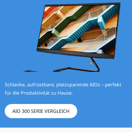
e
s
Schlanke, aufrüstbare, platzsparende AIOs – perfekt
für die Produktivität zu Hause.
AIO 300 SERIE VERGLEICH