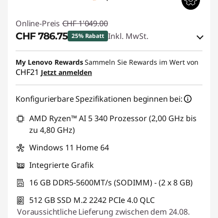
Online-Preis
CHF 1'049.00
CHF 786.75
Inkl. MwSt.
25% Rabatt
eCoupon-Rabatt :
-CHF 262.25
My Lenovo Rewards
Sammeln Sie Rewards im Wert von
CHF21
Jetzt anmelden
eCoupon :
SALES
Konfigurierbare Spezifikationen beginnen bei:
AMD Ryzen™ AI 5 340 Prozessor (2,00 GHz bis
zu 4,80 GHz)
Windows 11 Home 64
Integrierte Grafik
16 GB DDR5-5600MT/s (SODIMM) - (2 x 8 GB)
512 GB SSD M.2 2242 PCIe 4.0 QLC
Voraussichtliche Lieferung zwischen dem 24.08.