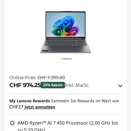
Online-Preis
CHF 1'299.00
CHF 974.25
Inkl. MwSt.
25% Rabatt
eCoupon-Rabatt :
-CHF 324.75
My Lenovo Rewards
Sammeln Sie Rewards im Wert von
CHF27
Jetzt anmelden
eCoupon :
SALES
AMD Ryzen™ AI 7 450 Prozessor (2,00 GHz bis
zu 5,10 GHz)