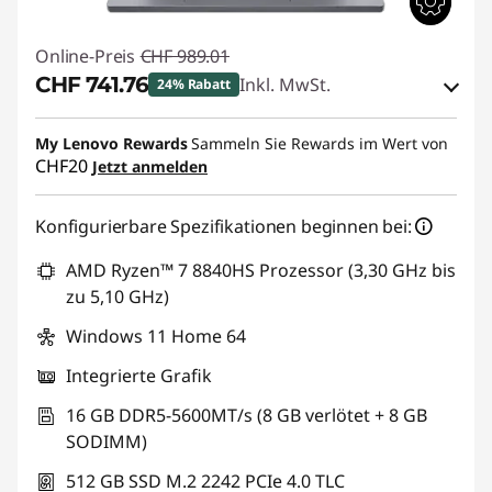
Online-Preis
CHF 989.01
CHF 741.76
Inkl. MwSt.
24% Rabatt
eCoupon-Rabatt :
-CHF 247.25
My Lenovo Rewards
Sammeln Sie Rewards im Wert von
CHF20
Jetzt anmelden
eCoupon :
SALES
Konfigurierbare Spezifikationen beginnen bei:
AMD Ryzen™ 7 8840HS Prozessor (3,30 GHz bis
zu 5,10 GHz)
Windows 11 Home 64
Integrierte Grafik
16 GB DDR5-5600MT/s (8 GB verlötet + 8 GB
SODIMM)
512 GB SSD M.2 2242 PCIe 4.0 TLC