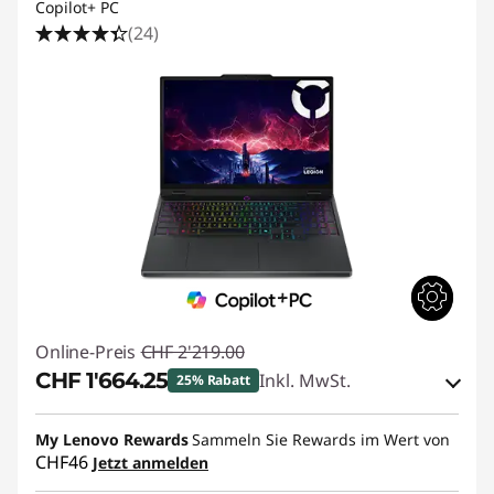
Copilot+ PC
(24)
Online-Preis
CHF 2'219.00
CHF 1'664.25
Inkl. MwSt.
25% Rabatt
eCoupon-Rabatt :
-CHF 554.75
My Lenovo Rewards
Sammeln Sie Rewards im Wert von
CHF46
Jetzt anmelden
eCoupon :
SALES