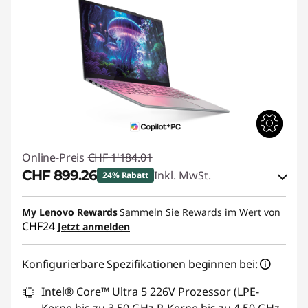
Online-Preis
CHF 1'184.01
CHF 899.26
Inkl. MwSt.
24% Rabatt
eCoupon-Rabatt :
-CHF 284.75
My Lenovo Rewards
Sammeln Sie Rewards im Wert von
CHF24
Jetzt anmelden
eCoupon :
SALES
Konfigurierbare Spezifikationen beginnen bei:
Intel® Core™ Ultra 5 226V Prozessor (LPE-