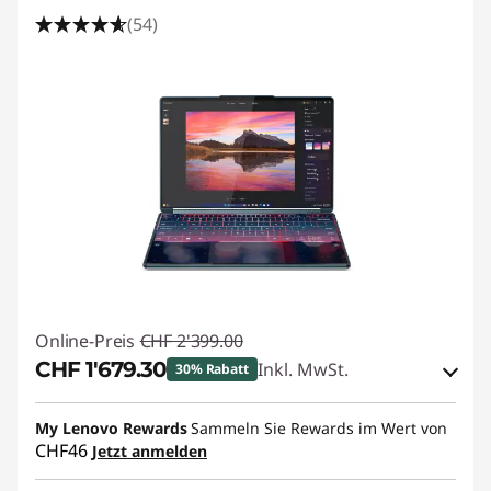
e
(54)
b
r
a
u
c
h
Online-Preis
CHF 2'399.00
CHF 1'679.30
Inkl. MwSt.
30% Rabatt
eCoupon-Rabatt :
-CHF 719.70
My Lenovo Rewards
Sammeln Sie Rewards im Wert von
CHF46
Jetzt anmelden
eCoupon :
SALES