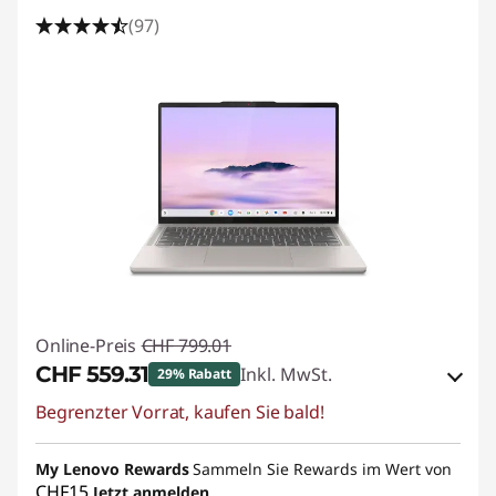
(97)
Online-Preis
CHF 799.01
CHF 559.31
Inkl. MwSt.
29% Rabatt
Begrenzter Vorrat, kaufen Sie bald!
eCoupon-Rabatt :
-CHF 239.70
My Lenovo Rewards
eCoupon :
SALES
Sammeln Sie Rewards im Wert von
CHF15
Jetzt anmelden