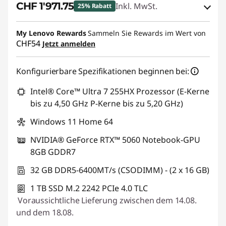
CHF 1'971.75
Inkl. MwSt.
25% Rabatt
eCoupon-Rabatt :
-CHF 657.25
My Lenovo Rewards
Sammeln Sie Rewards im Wert von
CHF54
Jetzt anmelden
eCoupon :
SALES
Konfigurierbare Spezifikationen beginnen bei:
Intel® Core™ Ultra 7 255HX Prozessor (E-Kerne
bis zu 4,50 GHz P-Kerne bis zu 5,20 GHz)
Windows 11 Home 64
NVIDIA® GeForce RTX™ 5060 Notebook-GPU
8GB GDDR7
32 GB DDR5-6400MT/s (CSODIMM) - (2 x 16 GB)
1 TB SSD M.2 2242 PCIe 4.0 TLC
Voraussichtliche Lieferung zwischen dem 14.08.
und dem 18.08.