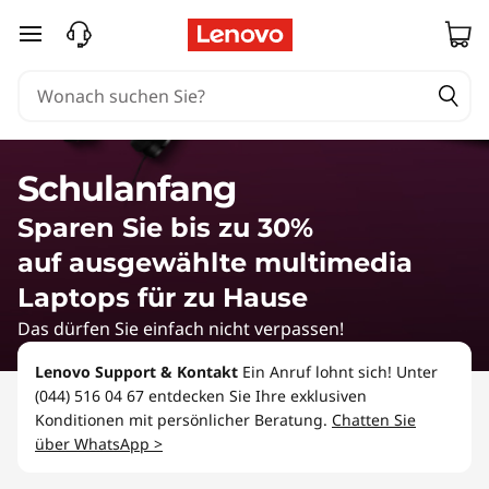
A
zum Hauptinhalt springen
n
g
e
Schulanfang
b
Sparen Sie bis zu 30%
o
auf ausgewählte multimedia
t
Laptops für zu Hause
Das dürfen Sie einfach nicht verpassen!
e
Lenovo Support & Kontakt
Ein Anruf lohnt sich! Unter
f
(044) 516 04 67 entdecken Sie Ihre exklusiven
Konditionen mit persönlicher Beratung.
Chatten Sie
ü
über WhatsApp >