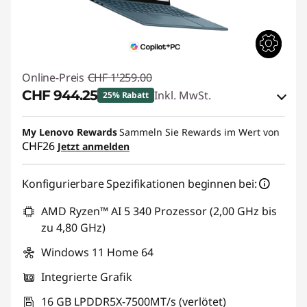
Online-Preis
CHF 1'259.00
CHF 944.25
Inkl. MwSt.
25% Rabatt
eCoupon-Rabatt :
-CHF 314.75
My Lenovo Rewards
Sammeln Sie Rewards im Wert von
CHF26
Jetzt anmelden
eCoupon :
SALES
Konfigurierbare Spezifikationen beginnen bei:
AMD Ryzen™ AI 5 340 Prozessor (2,00 GHz bis
zu 4,80 GHz)
Windows 11 Home 64
Integrierte Grafik
16 GB LPDDR5X-7500MT/s (verlötet)