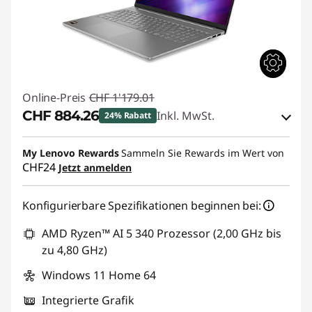
Online-Preis
CHF 1'179.01
CHF 884.26
Inkl. MwSt.
24% Rabatt
eCoupon-Rabatt :
-CHF 294.75
My Lenovo Rewards
Sammeln Sie Rewards im Wert von
CHF24
Jetzt anmelden
eCoupon :
SALES
Konfigurierbare Spezifikationen beginnen bei:
AMD Ryzen™ AI 5 340 Prozessor (2,00 GHz bis
zu 4,80 GHz)
Windows 11 Home 64
Integrierte Grafik