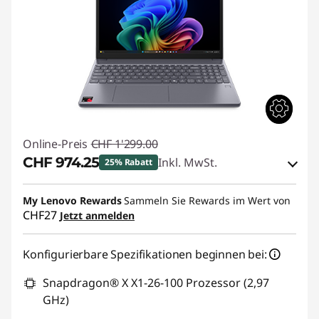
Online-Preis
CHF 1'299.00
CHF 974.25
Inkl. MwSt.
25% Rabatt
eCoupon-Rabatt :
-CHF 324.75
My Lenovo Rewards
Sammeln Sie Rewards im Wert von
CHF27
Jetzt anmelden
eCoupon :
SALES
Konfigurierbare Spezifikationen beginnen bei:
Snapdragon® X X1-26-100 Prozessor (2,97
GHz)