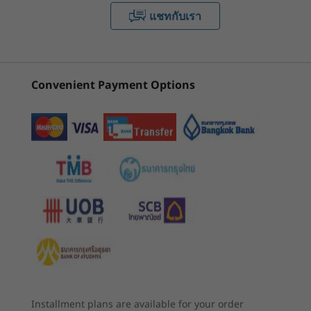
16'' WUXGA IPS (1920 x 1200), antiglare, touch,
Gen 1 (AMD)
Gen 4 16 inch
Gen 6 (1
แชทกับเรา
AMD
Intel) L
PrivacyGuard, 500 nits, 100%sRGB
2
-
USB-A 3.2 Gen 1
16'' WQXGA IPS (2560 x 1600), antiglare, 400 nits, 100%
(53)
(34)
(6
®
sRGB,Eyesafe
certified low blue light
3
-
Kensington nano lock slot
Convenient Payment Options
All displays feature 16:10 aspect ratio; supports up to four independent
displays or three displays with the laptop screen.
4
-
RJ45
Memory
As entertaining as it is productive
Up to 48GB DDR4 3200Mhz, soldered, DIMM
เริ่มต้นที่
เริ่มต้นที่
5
-
USB-C 3.2 Gen 2
฿51,090.08
฿51,428
For brilliant sights and sounds, the ThinkPad
Storage
T16 excels. While the 16'' touchscreen option
Up to 2TB PCIe SSD Gen 4
6
-
USB-C 3.2 Gen 2
หน่วยประมวลผล
®
boasts Dolby Vision™ and certified Eyesafe
Up to AMD
low blue-light technology, each display has an
Graphics
Ryzen™ 7 PRO
7
-
HDMI
expansive 16:10 aspect ratio for more screen
Integrated AMD Radeon™ 600M graphics
real estate. Plus, Dolby Audio™ speaker system
ระบบปฏิบัติการ
Up to Windows 11
®
Battery
with Dolby Voice
come as standard to
8
-
USB-A 3.2 Gen 1
Pro
Installment plans are available for your order
enhance your video calls and downtime.