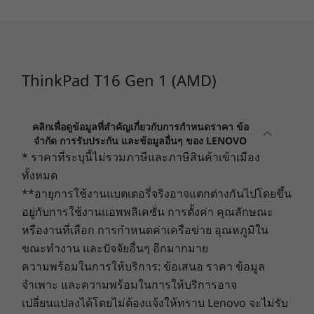
Up to 14 hours* (MM18, video playback)
Rapid Charge support
หน่วยความจำ
9
-
Headphone / mic combo
52.5Wh
Up to 32GB
86Wh
LPDDR5
10
-
Nano-SIM card slot (Optional)
ThinkPad T16 Gen 1 (AMD)
*All battery life claims are approximate and based on continuous 1080p video playback on the latest
การจัดเก็บข้อมูล
Up to 2TB PCIe
update of Windows 11 (with 150 nits brightness and default volume level). Actual battery life will vary and
SSD Gen 4
depends on many factors such as product configuration and usage, software use, wireless functionality,
คลิกเพื่อดูข้อมูลที่สำคัญเกี่ยวกับการกำหนดราคา ข้อ
จำกัด การรับประกัน และข้อมูลอื่นๆ ของ LENOVO
power management settings, and screen brightness. The maximum capacity of the battery will decrease
ร้านค้า
ร้านค
* ราคาที่ระบุนี้ไม่รวมภาษีและภาษีสินค้าเข้าเมือง
with time and use..
ทั้งหมด
Camera
**อายุการใช้งานแบตเตอรี่จริงอาจแตกต่างกันไปโดยขึ้น
HD RGB, with webcam privacy shutter
อยู่กับการใช้งานแอพพลิเคชั่น การตั้งค่า คุณลักษณะ
Explore All Laptops
FHD RGB, with webcam privacy shutter
หรืองานที่เลือก การกำหนดค่าเครือข่าย อุณหภูมิใน
FHD + IR camera, with webcam privacy shutter
ขณะทำงาน และปัจจัยอื่นๆ อีกมากมาย
ความพร้อมในการให้บริการ: ข้อเสนอ ราคา ข้อมูล
It pays to be well connected
Connectivity
จำเพาะ และความพร้อมในการให้บริการอาจ
®
Qualcomm
WiFi 6E *
The ThinkPad T16 has a choice of two large
เปลี่ยนแปลงได้โดยไม่ต้องแจ้งให้ทราบ Lenovo จะไม่รับ