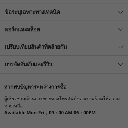
ข้อระบุเฉพาะทางเทคนิค
For today's on-the-go world
The ThinkPad T16 (16'' AMD) was designed to
พอร์ตและสล็อต
meet the on-the-go working needs of today’s
Processor
hybrid workforce. Powered by up to high-
Up to AMD Ryzen™ 7 PRO
performance AMD Ryzen™ 7 PRO processors
เปรียบเทียบสินค้าที่คล้ายกัน
and integrated AMD Radeon™ 600M graphics,
Operating System
it has blazing-fast memory and cutting-edge
3 Similiar products selected
การจัดอันดับและรีวิว
Up to Windows 11 Pro
storage options. Simply configure the laptop
for what you need and it will breeze through
Display
What specs do you want to compare?
any task, anywhere.
หากพบปัญหาระหว่างการซื้อ
16'' WUXGA IPS (1920 x 1200), antiglare, 300 nits, 45%
หน่วยประมวลผล
ระบบปฏิบัติการ
หน่วยความจำ
color gamut
ผู้เชี่ยวชาญด้านการขายทางโทรศัพท์ของเราพร้อมให้ความ
16'' WUXGA IPS (1920 x 1200), antiglare, touch, 300
ช่วยเหลือ
nits, 45% color gamut
Available
Mon-Fri，09：00 AM-06：00PM
16'' WUXGA IPS (1920 x 1200), antiglare, low power, 400
กำลังดูอยู่
®
nits, 100% sRGB,Eyesafe
certified low blue light
1
-
Smart Card Reader (optional)
ThinkPad T16
ThinkPad T16
ThinkPa