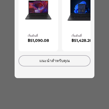
2 x USB-A 3.2 Gen 1
HDMI 2.0b
Headphone / mic combo
RJ45
SIM
เริ่มต้นที่
เริ่มต้นที่
USB port transfer speeds are approximate and depend on many factors, such as processing capability of
฿51,090.08
฿51,428.20
host/peripheral devices, file attributes, system configuration and operating environments; actual speeds
will vary and may be less than expected.
แนะนำสำหรับคุณ
Docking support
ThinkPad USB-C Dock
Colors
Storm Grey with aluminum top
Engineered with an eye towards recycling
Thunder Black
Even with all its productivity- and creativity-
Adapter
enhancing features, this ThinkPad was