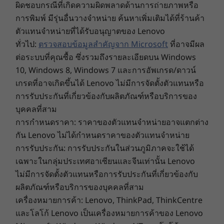
4G/LTE (CAT16)
capacity batteries, each able to run all-day on a
ผิดชอบกรณีที่เกิดความผิดพลาดด้านการถ่ายภาพหรือ
4G/LTE (CAT4)
single charge. It has an array of ports,
การพิมพ์ มีรุ่นอื่นวางจำหน่าย ค้นหาเพิ่มเติมได้ที่ร้านค้า
®
including HDMI and USB-C. as well as blazing-
Bluetooth
5.2
ตัวแทนจำหน่ายที่ได้รับอนุญาตของ Lenovo
fast connectivity options, including WiFi 6E.
ทั่วไป:
ตรวจสอบข้อมูลสำคัญจาก Microsoft
ที่อาจมีผล
And it has a full-sized keyboard with a number
*WiFi 6E requires Windows 11 Pro. Operation is dependent on the support of the operating
ต่อระบบที่คุณซื้อ ซึ่งรวมถึงรายละเอียดบน Windows
pad, perfect for crunching even the biggest of
system,routers/APs/gateways that support WiFi 6E, along with the regional regulatory certifications and
10, Windows 8, Windows 7 และการอัพเกรด/ดาวน์
numbers.
spectrum allocation.
เกรดที่อาจเกิดขึ้นได้ Lenovo ไม่มีการจัดตั้งตัวแทนหรือ
การรับประกันที่เกี่ยวข้องกับผลิตภัณฑ์หรือบริการของ
*WiFi 6E requires Windows 11 Pro. Operation is dependent on the
Security
บุคคลที่สาม
support of the operating system, routers/APs/gateways that support WiFi
AMD Memory Guard
6E, along with the regional regulatory certifications and spectrum
การกำหนดราคา: ราคาของตัวแทนจำหน่ายอาจแตกต่าง
Power-On Touch Fingerprint Reader
allocation.
กัน Lenovo ไม่ได้กำหนดราคาของตัวแทนจำหน่าย
Optional: FHD + IR Hybrid camera
การรับประกัน: การรับประกันในส่วนภูมิภาคจะใช้ได้
PrivacyGuard
เฉพาะในกลุ่มประเทศอาเซียนและจีนเท่านั้น Lenovo
Discrete Trusted Platform Module (dTPM) 2.0 chip
ไม่มีการจัดตั้งตัวแทนหรือการรับประกันที่เกี่ยวข้องกับ
Microsoft Pluton security chip
ผลิตภัณฑ์หรือบริการของบุคคลที่สาม
Webcam privacy shutter
Kensington™ lock slot
เครื่องหมายการค้า: Lenovo, ThinkPad, ThinkCentre
และโลโก้ Lenovo เป็นเครื่องหมายการค้าของ Lenovo
Audio