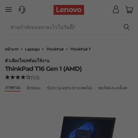
T
ข้ามไปที่เนื้อหาหลัก
h
i
n
หน้าแรก
>
Laptops
>
ThinkPad
>
ThinkPad T
k
ตัวเลือกใหม่พร้อมใช้งาน
ThinkPad T16 Gen 1 (AMD)
P
(53)
a
ภาพรวม
ลักษณะ
ข้อระบุเฉพาะทางเทคนิค
พอร์ตและสล็อต
เป
d
T
1