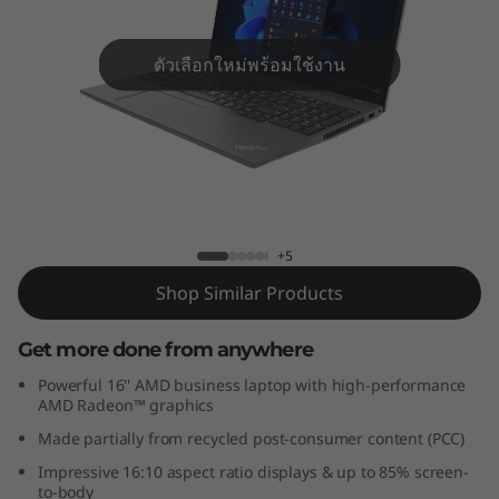
6
G
ตัวเลือกใหม่พร้อมใช้งาน
e
n
1
ThinkPad T16 Gen 1 (AMD)
(
+5
A
Shop Similar Products
M
Get more done from anywhere
D
Powerful 16'' AMD business laptop with high-performance
AMD Radeon™ graphics
)
Made partially from recycled post-consumer content (PCC)
Impressive 16:10 aspect ratio displays & up to 85% screen-
to-body