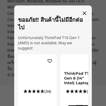
Microsoft, Windows, Windows NT และโลโก้
®
Windows เป็นเครื่องหมายการค้าของ Microsoft
Dolby Audio™ speaker system with Dolby Voice
2 x Far-field mics
Corporation. Ultrabook, Celeron, Celeron Inside,
ขออภัย!! สินค้านี้ไม่มีอีกต่อ
Core Inside, Intel, Intel Logo, Intel Atom, Intel Atom
Weight
Inside, Intel Core, Intel Inside, Intel Inside Logo,
ไป
Starting at 1.77kg / 3.9lbs
Intel vPro, Itanium, Itanium Inside, Pentium,
Unfortunately ThinkPad T16 Gen 1
Pentium Inside, vPro Inside, Xeon, Xeon Phi, Xeon
Dimensions (H x W x D)
(AMD) is not available. May we
Inside and Intel Optane เป็นเครื่องหมายการค้าของ
Smarter protection, from the inside out
Starting at 361.9mm x 255.5mm x 20.5mm / 14.25” x
suggest:
Intel Corporation ในสหรัฐฯ และประเทศอื่นๆ ชื่อบริษัท
10.06” x 0.81”
ชื่อผลิตภัณฑ์ หรือชื่อบริการอื่นใดอาจเป็น
Like every ThinkPad, the ThinkPad T16 has
เครื่องหมายการค้าหรือเครื่องหมายการให้บริการของผู้
robust security features built in. This includes
Keyboard
อื่น
AMD Memory Guard, real-time, full-system
Backlit
ThinkPad T14
memory encryption, as well as enhanced
© 2016 Lenovo สงวนลิขสิทธิ์
TrackPoint
Gen 6 (14″
Microsoft chip-to-cloud security technology. In
TrackPad
Intel) Laptop
addition to the Power-On touch fingerprint
Number Pad
(34)
(61)
reader, the optional FHD + IR camera will alert
กลับไปด้านบน
you if someone is trying to view your laptop
Ports/Slots
over your shoulder.
2 x USB-C 3.2 Gen 2