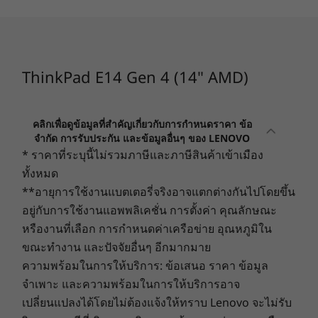
1080p ต่อเนื่อง โดยใช้ Windows 11 ที่อัปเดตล่าสุด (มีค่าความสว่าง 150 นิต และระดับเสียงเริ่ม
ต้น)อายุการใช้งานแบตเตอรี่จริงจะแตกต่างกันไปและขึ้นอยู่กับหลายปัจจัย เช่น รกำหนดค่าและ
หน่วยความจำ
การใช้งานผลิตภัณฑ์ การใช้ซอฟต์แวร์ ฟังก์ชันไร้สาย การตั้งค่าการจัดการพลังงาน และความ
DDR4 สูงสุด 40GB,
สว่างของหน้าจอ ความจุสูงสุดของแบตเตอรี่จะลดลงตามเวลาและการใช้งาน
3200MHz
มีสไตล์และใช้งานได้จริง
ThinkPad E14 Gen 4 (14" AMD)
กล้อง
การจัดเก็บข้อมูล
ThinkPad E14 Gen 4 นั้นพกพาสะดวกเนื่องจากมี
กล้อง HD พร้อมชัตเตอร์ปิดเว็บแคมเพื่อความเป็นส่วนตัว
Up to 1TB M.2
น้ำหนักเพียง 1.59 กก./3.50 ปอนด์ และหนาน้อยกว่า
PCIe Gen4 SSD
คลิกเพื่อดูข้อมูลที่สำคัญเกี่ยวกับการกำหนดราคา ข้อ
กล้อง FHD พร้อมชัตเตอร์ปิดเว็บแคมเพื่อความเป็นส่วนตัว
25.4 มม./1.0 นิ้ว โครงสร้างที่บางเฉียบและฝาปิด
จำกัด การรับประกัน และข้อมูลอื่นๆ ของ LENOVO
กล้องไฮบริด FHD + IR พร้อมชัตเตอร์ปิดเว็บแคมเพื่อความ
ด้านบนที่เป็นอะลูมิเนียมเสริม จึงทำให้แล็ปท็อปนี้
* ราคาที่ระบุนี้ไม่รวมภาษีและภาษีสินค้าเข้าเมือง
เป็นส่วนตัว
ร้านค้า
ร้านค
สวยสะดุดตาและพร้อมสำหรับการใช้งานที่บ้านใน
ทั้งหมด
ทุกรูปแบบ นอกจากนี้ยังมีพอร์ตต่างๆ มากมาย รวม
**อายุการใช้งานแบตเตอรี่จริงอาจแตกต่างกันไปโดยขึ้น
ไมโครโฟน
ถึง USB-C สำหรับถ่ายโอนข้อมูล พลังงาน วิดีโอ และ
อยู่กับการใช้งานแอพพลิเคชั่น การตั้งค่า คุณลักษณะ
Dual Array, ระยะใกล้
เสียง มีให้เลือกทั้งสี Black ซิกเนเจอร์หรือ Mineral
Explore All Laptops
หรืองานที่เลือก การกำหนดค่าเครือข่าย อุณหภูมิใน
Metallic
การเชื่อมต่อ
ขณะทำงาน และปัจจัยอื่นๆ อีกมากมาย
สูงสุด WiFi 6E*
ความพร้อมในการให้บริการ: ข้อเสนอ ราคา ข้อมูล
จำเพาะ และความพร้อมในการให้บริการอาจ
®
สูงสุด Bluetooth
5.2
เปลี่ยนแปลงได้โดยไม่ต้องแจ้งให้ทราบ Lenovo จะไม่รับ
*WiFi 6E ต้องใช้ Windows 11 Pro การปฏิบัติการขึ้นอยู่กับการรับรองของระบบปฏิบัติการ เรา