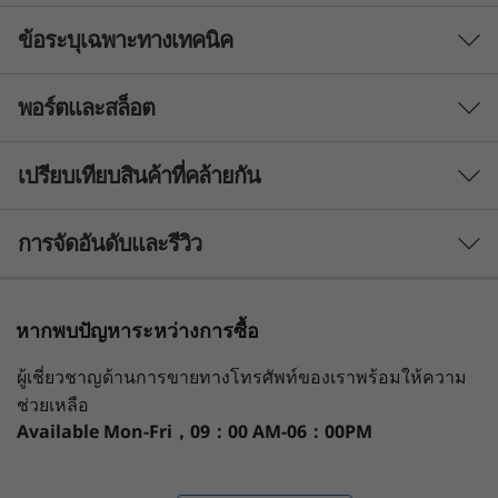
ข้อระบุเฉพาะทางเทคนิค
พอร์ตและสล็อต
โปรเซสเซอร์
โมบายล์โปรเซสเซอร์สูงสุด AMD Ryzen™ 5000 Series
เปรียบเทียบสินค้าที่คล้ายกัน
ระบบปฏิบัติการ
3 Similiar products selected
การจัดอันดับและรีวิว
สูงสุด Windows 11 Pro
จอแสดงผล
What specs do you want to compare?
หากพบปัญหาระหว่างการซื้อ
จอภาพ TN แบบ FHD (1920 x 1080) ขนาด 14 นิ้ว, 250 นิต,
1
-
USB 2.0
หน่วยประมวลผล
ระบบปฏิบัติการ
หน่วยความจำ
NTSC 45%, ป้องกันแสงสะท้อน
ประสิทธิภาพและการเชื่อมต่อที่ล้ำสมัย
ผู้เชี่ยวชาญด้านการขายทางโทรศัพท์ของเราพร้อมให้ความ
จอภาพ IPS แบบ FHD (1920 x 1080) ขนาด 14 นิ้ว, 300 นิต,
ช่วยเหลือ
NTSC 45%, ป้องกันแสงสะท้อน
2
-
RJ45
แล็ปท็อป ThinkPad E14 Gen 4 ที่มาพร้อมกับ
Available
Mon-Fri，09：00 AM-06：00PM
จอภาพ IPS แบบ FHD (1920 x 1080) ขนาด 14 นิ้ว, 300 นิต,
กำลังดูอยู่
ประสิทธิภาพโมบายล์โปรเซสเซอร์ AMD Ryzen™
sRGB 100%,ป้องกันแสงสะท้อน
ThinkPad E14
ThinkPad E14
ThinkPa
5000 Series และหน่วยความจำสูงสุด 40GB มอบ
3
-
Kensington Security Slot™
สำหรับตัวเลือกจอแสดงผลทั้งหมด อัตราส่วนภาพ = 16:9
Gen 4 (14"
Gen 6 (14"
Gen 7 (1