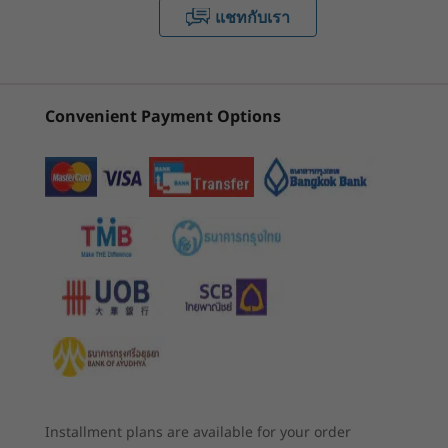
ประสิทธิภาพที่ยอดเยี่ยมในโน้ตบุ๊กที่ใช้งานสำหรับ
แชทกับเรา
AMD)
AMD)
Intel)
ธุรกิจสำคัญเครื่องนี้ นอกจากนั้น ตัวเลือกการเชื่อม
หน่วยความจำ
ต่อ WiFi 6E* จะช่วยให้คุณไม่พลาดทุกความ
4
-
USB-C 3.2 Gen 1
(90)
(183)
(5
สูงสุด 40GB DDR4, 3200MHz (ออนบอร์ด + SoDIMM เดี่ยว)
เคลื่อนไหวไม่ว่าคุณจะทำงานจากที่ใด
พื้นที่จัดเก็บข้อมูล
Convenient Payment Options
5
-
USB 3.2 Gen 1 (เปิดตลอดเวลา)
*WiFi 6E ต้องใช้ Windows 11 Pro การปฏิบัติการขึ้นอยู่กับการรับรอง
M.2 PCIe Gen 4 SSD สูงสุด 1TB (รองรับ SSD คู่)
ของระบบปฏิบัติการ เราเตอร์/AP/เกตเวย์ที่รองรับ WiFi 6E ควบคู่ไป
กับการรับรองข้อบังคับระดับภูมิภาคและการจัดสรรคลื่นความถี่
6
-
HDMI 1.4b
กราฟิก
AMD Radeon™ ในตัว
เริ่มต้นที่
เริ่มต้นที่
฿36,300.72
฿32,332
7
-
หูฟัง/ไมค์แบบคอมโบ
電池
45Wh: สูงสุด 9.2 ชั่วโมง (MM18), สูงสุด 12.1 ชั่วโมง (JEITA
หน่วยประมวลผล
2.0)*
สูงสุด AMD
57Wh: สูงสุด 15 ชั่วโมง (MM18), สูงสุด 21 ชั่วโมง (JEITA
Ryzen™ 5000
2.0)*
Series
รองรับคุณสมบัติการชาร์จเร็ว (สูงสุด 80% ใน 60 นาที) ด้วย
65W AC
ระบบปฏิบัติการ
สูงสุด Windows 11
Installment plans are available for your order
*อายุการใช้งานแบตเตอรี่ทั้งหมดเป็นค่าโดยประมาณและอ้างอิงจากการเล่นวิดีโอที่ความละเอียด
Pro