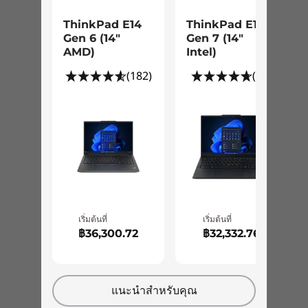
ไม่ว่าจะเป็นช่วงการทำงานหรือหยุดพัก ThinkPad
USB 2.0
E14 Gen 4 (AMD 14 นิ้ว) ก็มอบภาพที่สวยงามน่าทึ่ง
ThinkPad E14
ThinkPad E14
HDMI 1.4b
ทั้งหมดนี้เป็นเพราะจอแสดงผลป้องกันแสงสะท้อน
Gen 6 (14"
Gen 7 (14ʺ
RJ45
AMD)
Intel)
FHD ขนาด 14 นิ้ว พร้อมความแม่นยำของสี 100%
หูฟัง/ไมค์แบบคอมโบ
ยิ่งไปกว่านั้น ขอบจอภาพที่บางเฉียบยังทำให้
(182)
(50)
Kensington Security Slot™
แล็ปท็อปสำหรับธุรกิจเบาขึ้นและมีพื้นที่หน้าจอมาก
ความเร็วในการถ่ายโอนของพอร์ต USB เป็นค่าโดยประมาณและขึ้นอยู่กับหลายปัจจัย เช่นาม
ขึ้น
สามารถในการประมวลผลของอุปกรณ์โฮสต์/อุปกรณ์ต่อพ่วง คุณลักษณะของไฟล์การกำหนดค่า
ระบบ และสภาพแวดล้อมการทำงาน ทั้งนามเร็วในการใช้งานจริงจะแตกต่างกันไปและอาจน้อย
กว่าที่คาดไว้
สี
Black
Mineral Metallic
เริ่มต้นที่
เริ่มต้นที่
฿36,300.72
฿32,332.76
การรับรอง
EPEAT™ Gold
ENERGY STAR® 8.0
แนะนำสำหรับคุณ
ErP Lot 3