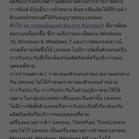
ผิดชอบกรณีที่เกิดความผิดพลาดด้านการถ่ายภาพหรือ
เตอร์/AP/เกตเวย์ที่รองรับ WiFi 6E ควบคู่ไปกับการรับรองข้อบังคับระดับภูมิภาคและการจัดสรร
การพิมพ์ มีรุ่นอื่นวางจำหน่าย ค้นหาเพิ่มเติมได้ที่ร้านค้า
คลื่นความถี่
ตัวแทนจำหน่ายที่ได้รับอนุญาตของ Lenovo
รองรับแท่นเชื่อมต่อ
ทั่วไป:
ตรวจสอบข้อมูลสำคัญจาก Microsoft
ที่อาจมีผล
Lenovo ThinkPad USB-C Dock Gen 2
ต่อระบบที่คุณซื้อ ซึ่งรวมถึงรายละเอียดบน Windows
แท่นเชื่อมต่อ USB-C แบบไฮบริด
10, Windows 8, Windows 7 และการอัพเกรด/ดาวน์
เกรดที่อาจเกิดขึ้นได้ Lenovo ไม่มีการจัดตั้งตัวแทนหรือ
การรักษาความปลอดภัย
การรับประกันที่เกี่ยวข้องกับผลิตภัณฑ์หรือบริการของ
ระบบเปิดเครื่องอัจฉริยะ (ตัวอ่านลายนิ้วมือรวมอยู่ในปุ่มเปิด/
บุคคลที่สาม
ปิด)
การกำหนดราคา: ราคาของตัวแทนจำหน่ายอาจแตกต่าง
ชัตเตอร์ปิดเว็บแคมเพื่อความเป็นส่วนตัว
กัน Lenovo ไม่ได้กำหนดราคาของตัวแทนจำหน่าย
Kensington Security Slot™
มีไว้ให้เชยชมเฉพาะคุณเท่านั้น
การรับประกัน: การรับประกันในส่วนภูมิภาคจะใช้ได้
Discrete TPM (dTPM) 2.0
เฉพาะในกลุ่มประเทศอาเซียนและจีนเท่านั้น Lenovo
เข้าสู่ระบบด้วยลายนิ้วมือหรือรอยยิ้มของคุณอย่าง
เสียง
ไม่มีการจัดตั้งตัวแทนหรือการรับประกันที่เกี่ยวข้องกับ
รวดเร็วและปลอดภัย เพียงแตะตัวอ่านลายนิ้วมือใน
ผลิตภัณฑ์หรือบริการของบุคคลที่สาม
®
ตัวบนปุ่มเปิด/ปิดหรือดูกล้องไฮบริด FHD + IR ซึ่งเป็น
ลำโพง 2W Harman
speakers
เครื่องหมายการค้า: Lenovo, ThinkPad, ThinkCentre
อุปกรณ์เสริมและเทคโนโลยีการรู้จําใบหน้าจะ
Dolby Audio™
จัดการส่วนที่เหลือเอง แล็ปท็อปสำหรับธุรกิจ
และโลโก้ Lenovo เป็นเครื่องหมายการค้าของ Lenovo
ThinkPad E14 Gen 4 ยังมีชัตเตอร์ปิดเว็บแคมเพื่อ
น้ำหนัก
Microsoft, Windows, Windows NT และโลโก้