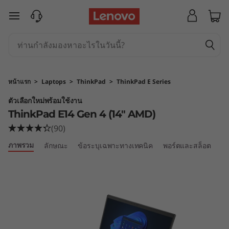
T
ข้ามไปที่เนื้อหาหลัก
h
i
n
หน้าแรก
>
Laptops
>
ThinkPad
>
ThinkPad E Series
k
ตัวเลือกใหม่พร้อมใช้งาน
ThinkPad E14 Gen 4 (14" AMD)
P
(90)
a
ภาพรวม
ลักษณะ
ข้อระบุเฉพาะทางเทคนิค
พอร์ตและสล็อต
เป
d
E
1