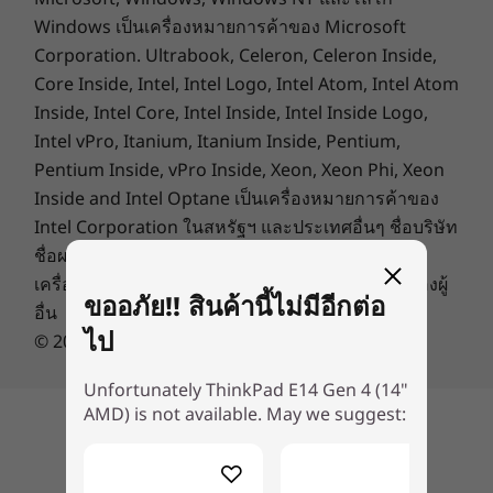
ความเป็นส่วนตัว ซึ่งช่วยปิดไม่ให้คนภายนอกเห็นได้
Windows เป็นเครื่องหมายการค้าของ Microsoft
เริ่มต้นที่ 1.59 กก. / 3.50 ปอนด์
Corporation. Ultrabook, Celeron, Celeron Inside,
ขนาด (สูง x กว้าง x หนา)
Core Inside, Intel, Intel Logo, Intel Atom, Intel Atom
เริ่มต้นที่ 17.9 มม. x 324.0 มม. x 220.7 มม. / 0.7 นิ้ว x 12.75
Inside, Intel Core, Intel Inside, Intel Inside Logo,
นิ้ว x 8.68 นิ้ว
Intel vPro, Itanium, Itanium Inside, Pentium,
Pentium Inside, vPro Inside, Xeon, Xeon Phi, Xeon
วัสดุ / พื้นผิว
Inside and Intel Optane เป็นเครื่องหมายการค้าของ
อะลูมิเนียมชุบเงา ฝาครอบส่วนบนและส่วนล่าง
Intel Corporation ในสหรัฐฯ และประเทศอื่นๆ ชื่อบริษัท
พลาสติกโพลีคาร์บอเนต ฝาครอบส่วนล่าง
ชื่อผลิตภัณฑ์ หรือชื่อบริการอื่นใดอาจเป็น
เครื่องหมายการค้าหรือเครื่องหมายการให้บริการของผู้
คีย์บอร์ด
ขออภัย!! สินค้านี้ไม่มีอีกต่อ
อื่น
ปุ่มลัด VoIP*
ไป
© 2016 Lenovo สงวนลิขสิทธิ์
แบ็คไลท์แบบเต็มขนาด
*ต้องมีบัญชี Microsoft Teams ไม่ได้ติดตั้งไว้ล่วงหน้า
Unfortunately ThinkPad E14 Gen 4 (14"
AMD) is not available. May we suggest:
พอร์ต/ช่องเสียบ
กลับไปด้านบน
เห็นรายละเอียดมากขึ้น เพลิดเพลินได้มากขึ้น
USB-C 3.2 Gen 1 (พร้อม DisplayPort และการจ่ายพลังงาน)
USB 3.2 Gen 1 (เปิดตลอดเวลา)