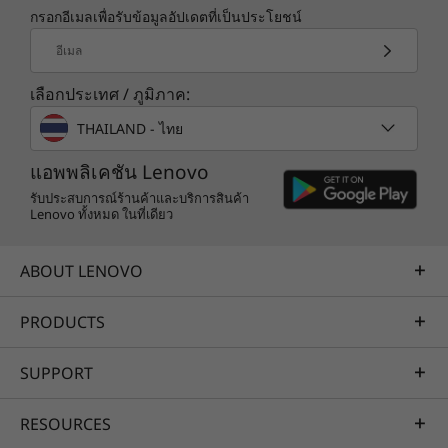
TÜV Rheinland Low Noise
กรอกอีเมลเพื่อรับข้อมูลอัปเดตที่เป็นประโยชน์
สะดวกและสบาย
อีเมล
Specifications may vary depending upon region.
M70t เป็นไปตามมาตรฐานเพื่อความยั่งยืนระดับโลก
เลือกประเทศ / ภูมิภาค:
หลายแห่งรวมถึง Energy Star®8.0, EPEAT®Silver,
RoHS, และอีกมากมาย นอกจากนี้ยังได้รับการ
THAILAND - ไทย
รับรองว่าเงียบกว่าจาก TÜV Rheinland ซึ่งทำให้พีซี
แอพพลิเคชัน Lenovo
เครื่องนี้ทั้งรักษ์โลกและรักษ์พนักงานของคุณอีกด้วย
รับประสบการณ์ร้านค้าและบริการสินค้า
Lenovo ทั้งหมด ในที่เดียว
จอภาพ คีย์บอร์ด และเม้าส์จำหน่ายแยก
ABOUT LENOVO
PRODUCTS
ข้อมูลจำเพาะอาจแตกต่างกันไปโดยขึ้นอยู่กับ
ภูมิภาค/รุ่น
SUPPORT
RESOURCES