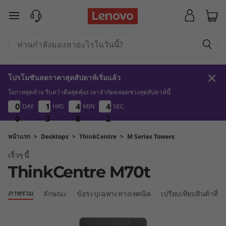
T
ข้ามไปที่เนื้อหาหลัก
h
i
n
โปรโมชันลดราคาสุดสัปดาห์เริ่มแล้ว
k
โอกาสสุดท้าย รีบคว้าดีลสุดคุ้มเวลาจำกัดตลอดช่วงสุดสัปดาห์นี้
0
3
8
2
0
0
0
0
1
1
1
1
4
4
4
4
4
4
DAY
HRS
MIN
SEC
4
4
C
1
0
0
0
3
3
3
8
8
8
1
2
e
หน้าแรก
>
Desktops
>
ThinkCentre
>
M Series Towers
เร็วๆ นี้
n
ThinkCentre M70t
t
ภาพรวม
ลักษณะ
ข้อระบุเฉพาะทางเทคนิค
เปรียบเทียบสินค้าที่คล
r