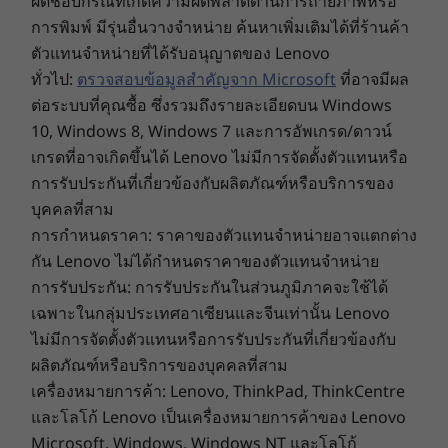
ผิดชอบกรณีที่เกิดความผิดพลาดด้านการถ่ายภาพหรือ
Headphone / mic combo
ล็อค Kensington ให้ความปลอดภัยทั้งพีซี คลิปสาย
การพิมพ์ มีรุ่นอื่นวางจำหน่าย ค้นหาเพิ่มเติมได้ที่ร้านค้า
Mic
เคเบิลอัจฉริยะที่ติดสายอุปกรณ์ต่อพ่วงกับพีซีนั้น
ตัวแทนจำหน่ายที่ได้รับอนุญาตของ Lenovo
สามารถถอดออกได้จากภายในเท่านั้น และตัวล็อค
ทั่วไป:
ตรวจสอบข้อมูลสำคัญจาก Microsoft
ที่อาจมีผล
Rear:
e-lock ของเครื่องสามารถล็อคตัวเครื่องจากด้านใน
ต่อระบบที่คุณซื้อ ซึ่งรวมถึงรายละเอียดบน Windows
4 x USB 2.0
ได้
10, Windows 8, Windows 7 และการอัพเกรด/ดาวน์
HDMI
เกรดที่อาจเกิดขึ้นได้ Lenovo ไม่มีการจัดตั้งตัวแทนหรือ
2 x DisplayPort
สะดวกและง่ายดาย
การรับประกันที่เกี่ยวข้องกับผลิตภัณฑ์หรือบริการของ
Audio-out
บุคคลที่สาม
เปิด M70t แบบระยะไกลเพื่อเลี่ยงการต้องแวะโต๊ะ
2 x Serial (one optional)
ของคุณในตอนเช้า เชื่อมต่ออุปกรณ์ต่างๆ ได้
Optional: 2 x PS2
การกำหนดราคา: ราคาของตัวแทนจำหน่ายอาจแตกต่าง
มากมายด้วยพอร์ต USB ที่มีมากถึง 9 พอร์ต พร้อม
RJ45
กัน Lenovo ไม่ได้กำหนดราคาของตัวแทนจำหน่าย
รองรับระบบชาร์จเร็ว เมื่อคุณต้องการปรับแต่งเครื่อง
Optional: Parallel
การรับประกัน: การรับประกันในส่วนภูมิภาคจะใช้ได้
พีซีของคุณ สล็อตพร้อมให้คุณทำได้อย่างใจต้องการ
เฉพาะในกลุ่มประเทศอาเซียนและจีนเท่านั้น Lenovo
M.2 Slot
นอกจากนี้ยังสนับสนุนการเชื่อมต่อจอภาพภายนอก
ไม่มีการจัดตั้งตัวแทนหรือการรับประกันที่เกี่ยวข้องกับ
มาถึง 3 จออีกด้วย
®
M.2 SSD or Intel
Optane™
ผลิตภัณฑ์หรือบริการของบุคคลที่สาม
M.2 WiFi
เครื่องหมายการค้า: Lenovo, ThinkPad, ThinkCentre
และโลโก้ Lenovo เป็นเครื่องหมายการค้าของ Lenovo
Expansion Slots
Microsoft, Windows, Windows NT และโลโก้