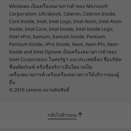
PCIe x 16
Windows เป็นเครื่องหมายการค้าของ Microsoft
PCIe x 1
Corporation. Ultrabook, Celeron, Celeron Inside,
Core Inside, Intel, Intel Logo, Intel Atom, Intel Atom
External Bay
Inside, Intel Core, Intel Inside, Intel Inside Logo,
Slim Optical Disc Drive
Intel vPro, Itanium, Itanium Inside, Pentium,
Pentium Inside, vPro Inside, Xeon, Xeon Phi, Xeon
Power Supply
Inside and Intel Optane เป็นเครื่องหมายการค้าของ
380W, 92%
Intel Corporation ในสหรัฐฯ และประเทศอื่นๆ ชื่อบริษัท
310W, 92%
ชื่อผลิตภัณฑ์ หรือชื่อบริการอื่นใดอาจเป็น
260W, 85%
180W, 85%
เครื่องหมายการค้าหรือเครื่องหมายการให้บริการของผู้
อื่น
Green Certifications
ประหยัดพื้นที่อย่างมีสไตล์
© 2016 Lenovo สงวนลิขสิทธิ์
®
Energy Star
8.0 (varies by configuration)
ด้วยขนาดเครื่อง 13.6 ลิตรที่ถูกย่อลงนี้ M70t ช่วย
®
EPEAT
Silver
คุณประหยัดพื้นที่ในการติดตั้ง สีเครื่องดำเรเวน ดู
TCO 8.0
สะอาด และให้ดีไซน์ดูทันสมัย เข้ากันได้กับพื้นที่
กลับไปด้านบน
RoHS
ทำงานที่ปรับเปลี่ยนไป นอกจากนี้เครื่องพีซีเครื่องนี้
ERP LOT3
ยังดูดีกับออฟฟิสและโต๊ะทำงานในทุกๆ จุดอีกด้วย