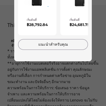
Raven Black
หน่วยความจำ
Up to 32GB
Connectivity
WiFi 6 802.11 AX
เริ่มต้นที่
เริ่มต้นที่
ร้านค้า
ร้านค
ThinkCentre M70t
฿28,792.84
฿24,681.75
Security
dTPM 2.0 chip
คลิกเพื่อดูข้อมูลที่สำคัญเกี่ยวกับการกำหนดราคา ข้อ
BIOS-based Smart USB Protection
Explore All Desktops
แนะนำสำหรับคุณ
จำกัด การรับประกัน และข้อมูลอื่นๆ ของ LENOVO
Optional: Chassis E-lock
* ราคาที่ระบุนี้ไม่รวมภาษีและภาษีสินค้าเข้าเมือง
Optional: Padlock loop
ทั้งหมด
Optional: Kensington lock
ปกป้องข้อมูลและสินทรัพย์ของคุณ
**อายุการใช้งานแบตเตอรี่จริงอาจแตกต่างกันไปโดยขึ้น
Optional: Smart cable clip
อยู่กับการใช้งานแอพพลิเคชั่น การตั้งค่า คุณลักษณะ
ทาวเวอร์เครื่องนี้มาพร้อมชิพ dTPM 2.0 ที่ช่วยเข้า
Ports/Slots
หรืองานที่เลือก การกำหนดค่าเครือข่าย อุณหภูมิใน
รหัสพาสเวิร์ดและข้อมูลของคุณ ช่วยป้องกันคุณจาก
ขณะทำงาน และปัจจัยอื่นๆ อีกมากมาย
Front:
การแฮก ในขณะที่ Smart USB Protection ทำงาน
USB-C
ความพร้อมในการให้บริการ: ข้อเสนอ ราคา ข้อมูล
ผ่านไบออส ช่วยป้องกันการเข้าถึงอุปกรณ์เสริมต่างๆ
2 x USB 3.1 Gen 2
จำเพาะ และความพร้อมในการให้บริการอาจ
ตัวเครื่องพีซีเองก็มาพร้อมกับออปชั่นด้านความ
2 x USB 3.1 Gen 1
เปลี่ยนแปลงได้โดยไม่ต้องแจ้งให้ทราบ Lenovo จะไม่รับ
ปลอดภัยมากมายเช่น กุญแจแบบ padlock loop ที่
Optional: 3-in-1 card reader
สามารถป้องกันอุปกรณ์ภายในได้อย่างปลอดภัย ตัว