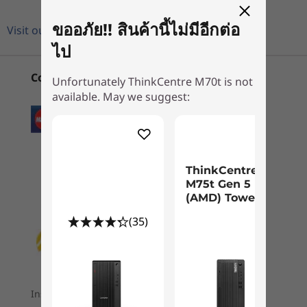
Up to 1TB M.2 PCIe SSD
แยกที่ออปชั่นได้สูงสุดถึง AMD Radeon™ RX550x
Up to 2TB 7200rpm SATA HDD
ขออภัย!! สินค้านี้ไม่มีอีกต่อ
Visit our FAQ
®
Intel
Optane™ memory
ตอบสนองผู้ที่ชื่นชอบความเร็ว
ไป
ออปชั่นฮาร์ดไดรฟ์ Intel®Optane™ memory เพื่อ
Graphics
Convenient Payment Options
เริ่มต้นที่
เริ่มต้นที่
Unfortunately ThinkCentre M70t is not
ประสบการณ์ตัวจัดเก็บข้อมูลที่ตอบสนองดีเยี่ยมช่วย
AMD Radeon™ 520
฿28,792.84
฿24,681
available. May we suggest:
เร่งความเร็วในการบูต ค้นหา และเปิดไฟล์ นอกจาก
AMD Radeon™ RX550X
นี้ยังมี M.2 solid-state drive (SSD) ให้เลือกสำหรับ
การเข้าถึงไฟล์ที่รวดเร็ว ในขณะที่ 3D NAND
หน่วยประมวลผล
Dimensions (H x W x D)
Up to 10th Gen
technology ช่วยให้ SSD มีสเถียรภาพที่ดีเยี่ยมและ
340mm x 145mm x 281mm / 13.4″ x 5.7″ x 11″
Intel® Core™ i9
ช่วยลดการบริโภคพลังงาน
ThinkCentre
M75t Gen 5
Weight
ระบบปฏิบัติการ
(AMD) Tower
จอภาพ คีย์บอร์ด และเม้าส์จำหน่ายแยก
7kg / 15.45lbs
Up to Windows 10
(35)
Pro 64
Volume
กราฟิก
13.6L
Up to AMD
Radeon™ RX550X
Color
Installment plans are available for your order