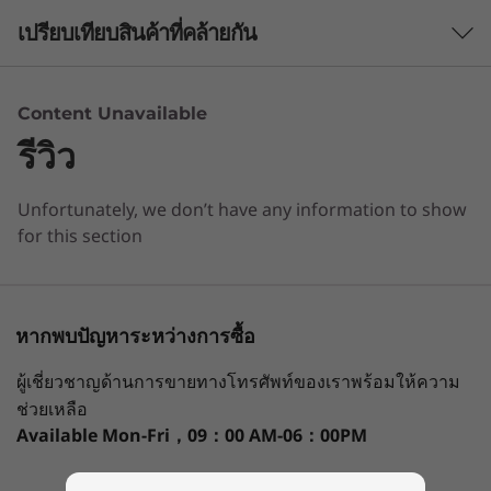
เปรียบเทียบสินค้าที่คล้ายกัน
Processor
th
®
3 Similiar products selected
Up to 10
Gen Intel
Core™ i9
Content Unavailable
Operating System
รีวิว
What specs do you want to compare?
Windows 10 Home 64
Windows 10 Pro 64 - Lenovo recommends
Unfortunately, we don’t have any information to show
หน่วยประมวลผล
ระบบปฏิบัติการ
กราฟิก
หน่ว
Windows 10 Pro for businessWindows 10 IoT
for this section
Enterprise LTSC
เพื่อนักธุรกิจชั้นนำ
Ubuntu
กำลังดูอยู่
Red Hat-certified
ThinkCentre M70t Tower ได้รับการออกแบบมา
ThinkCentre
Lenovo
Lenovo
หากพบปัญหาระหว่างการซื้อ
เพื่อช่วยคุณจัดการรายการที่ต้องทำให้รวดเร็วและมี
M70t
ThinkCentre
ThinkCe
Memory
ประสิทธิภาพ ด้วยพลังจากโพรเซสเซอร์ 10th Gen
M90t Gen 6
M75t Ge
ผู้เชี่ยวชาญด้านการขายทางโทรศัพท์ของเราพร้อมให้ความ
Up to 32GB
Intel Tower
AMD To
Intel®Core™ และหน่วยความจำแบบ DDR4
ช่วยเหลือ
ความเร็วสูงเพื่อรองรับความต้องการของงานแบบ
Available
Mon-Fri，09：00 AM-06：00PM
(35)
Storage
มัลติทาสก์และการวิเคราะห์ข้อมูลระดับสูง พร้อม
Dual storage: SSD + HDD
ช่วยเร่งพลังผลิตผลงานด้านดีไซน์ด้วยกราฟิกแบบ