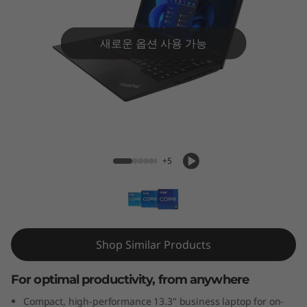
3
G
새로운 옵션 사용 가능
e
n
3
ThinkPad X13 Gen 3 (13" Intel)
(
+5
1
3
"
Shop Similar Products
I
For optimal productivity, from anywhere
n
Compact, high-performance 13.3" business laptop for on-