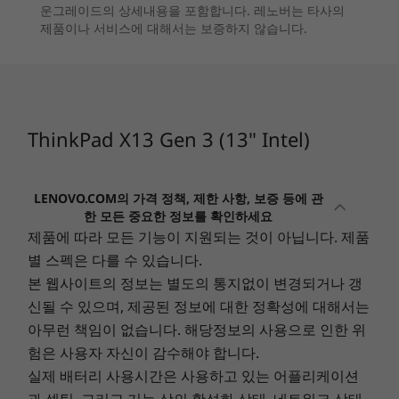
HDMI. As well as several ThinkShield hardware
운그레이드의 상세내용을 포함합니다. 레노버는 타사의
processors
Battery
and software features, it has the added
제품이나 서비스에 대해서는 보증하지 않습니다.
Up to 9,3 hours*, 41Whr (MM18)
security ofMicrosoft Secured-core PCs, a
8
-
Headphone / mic combo
운영 체제
Up to 12.2 hours*, 54.7Whr (MM18)
power-on touch fingerprint reader, and
Up to Windows 11
Supports Rapid Charge (up to 80% in 60 minutes) with
optional webcam privacy shutter.
Pro
9
-
Optional: SIM slot
65W AC
*WiFi 6E requires Windows 11 Pro. Operation is dependent on the
ThinkPad X13 Gen 3 (13" Intel)
메모리
*All battery life claims are approximate and based on continuous 1080p video
support of the operating system, routers/APs/gateways that support WiFi
Up to 32GB
6E, along with the regional regulatory certifications and spectrum
playback on the latest update of Windows 11 (with 150 nits brightness and default
LPDDR4x
allocation.
volume level). Actual battery life will vary and depends on many factors such as
LENOVO.COM의 가격 정책, 제한 사항, 보증 등에 관
**Optional WWAN availability varies by region and must be configured
product configuration and usage, software use, wireless functionality, power
한 모든 중요한 정보를 확인하세요
at time of purchase; it requires a network service provider.
management settings, and screen brightness. The maximum capacity of the battery
제품에 따라 모든 기능이 지원되는 것이 아닙니다. 제품
저장 장치
will decrease with time and use.
별 스펙은 다를 수 있습니다.
Up to 2TB PCIe
Gen 4
본 웹사이트의 정보는 별도의 통지없이 변경되거나 갱
Camera
performance SSD
신될 수 있으며, 제공된 정보에 대한 정확성에 대해서는
720p HD RGB camera with webcam privacy shutter
아무런 책임이 없습니다. 해당정보의 사용으로 인한 위
1080p FHD RGB camera with webcam privacy shutter
쇼핑하기
쇼핑
험은 사용자 자신이 감수해야 합니다.
1080p FHD + IR hybrid camera with webcam privacy
실제 배터리 사용시간은 사용하고 있는 어플리케이션
shutter
과 셋팅, 그리고 기능 상의 활성화 상태, 네트워크 상태,