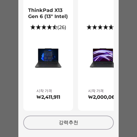
vibration, and more.
ThinkPad X13
Sustainability
Gen 6 (13" Intel)
97% post-consumer content (PCC) recycled plastic
독점적인 레노버 Vantage 소프트웨어를 사용하면
(26)
(9)
used in speaker enclosure
PC 관리 시간을 줄이고 게임 플레이에 더 많은 시간을
25% PCC recycled plastic used in 57.4Whr battery
할애할 수 있습니다. 이 올인원 제품군에는 검증된 프
enclosure
로세서를 보다 쉽고 안전하게 최대한으로 활용할 수 있
30% PCC recycled plastic used in 41Whr battery
는 오버클러킹 컨트롤을 갖추고 있습니다. AI로 강화된
enclosure
팬 컨트롤은 안정적인 냉각을 제공합니다. 편리한 성능
95% PCC recycled plastic used in 65W adapter
대시보드도 있어 언제든지 PC의 실행 상태를 파악할
수 있습니다.
Low-temperature solder
90% recycled and/or sustainable packaging*
레노버 Vantage에 몸을 맡
®
ENERGY STAR
8
시작 가격
시작 가격
®
기세요
EPEAT
Gold (US, Canada, Germany)
₩2,411,911
₩2,000,069
TCO Certified 9
*On average, product packaging contains a minimum total percentage of 90% by
강력추천
사양은 지역/모델에 따라 다를 수 있습니다.
weight of any combination of the following materials: recycled content, biobased
plastic, non-wood biobased fiber material, and/or sustainably forested material.