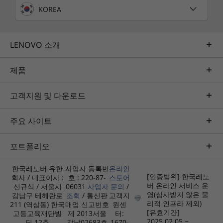
KOREA
LENOVO 소개
제품
고객지원 및 다운로드
주요 사이트
포트폴리오
한국레노버 유한
사업자 등록번
온라인
[인증범위] 한국레노
회사 / 대표이사 :
호 : 220-87-
스토어
버 온라인 서비스 운
신규식 / 서울시
06031
사업자
문의
/
영(심사받지 않은 물
강남구 테헤란로
조회
/ 통신판
고객지
리적 인프라 제외)
211 (역삼동) 한국
매업 신고번호
원센
[유효기간]
고등교육재단빌
제 2013서울
터:
2025.02.05 ~
딩 12층
강남02683호
1670-