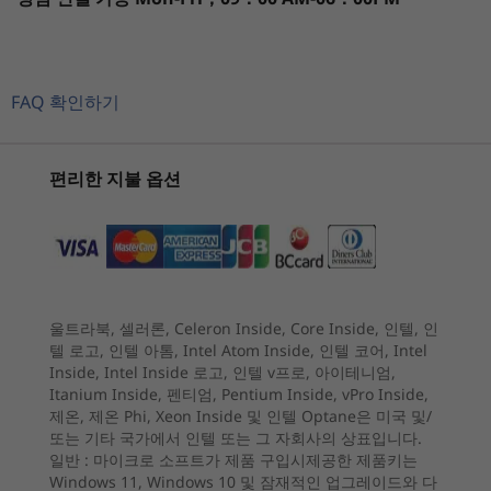
13.3" WUXGA (1920 x 1200) IPS, PrivacyGuard,
현재 보고 있는
antiglare, 500 nits, 72% NTSC
1
-
Optional: Smart card reader
ThinkPad X13
ThinkPad X13
ThinkPa
13.3" WUXGA (1920 x 1200) IPS, on-cell touch, antiglare,
Gen 3 (13"
Gen 6 (13"
Gen 6 13
300 nits, 72% NTSC
FAQ 확인하기
Intel)
Intel)
AMD
13.3" WUXGA (1920 x 1200) IPS, antiglare, 300 nits, 72%
2
-
USB-A 3.2 Gen 1
NTSC
(64)
(27)
(9
편리한 지불 옵션
For all display options, aspect ratio = 16:10.
3
-
Kensington Nano Security Slot™
Memory
Up to 32GB LPDDR4x 4267Mhz, soldered down, dual
4
-
USB-C Thunderbolt™ 4 (power in)
channel
울트라북, 셀러론, Celeron Inside, Core Inside, 인텔, 인
시작 가격
시작 가격
Staying connected, securing data
5
-
USB-C Thunderbolt™ 4
Storage
텔 로고, 인텔 아톰, Intel Atom Inside, 인텔 코어, Intel
₩2,411,911
₩2,000
Inside, Intel Inside 로고, 인텔 v프로, 아이테니엄,
Up to 2TB Gen 4 performance PCIe SSD
The ThinkPad X13 Gen 3 laptop keeps you
Itanium Inside, 펜티엄, Pentium Inside, vPro Inside,
6
-
HDMI 2.0b
connected and your data safe. Its connectivity
제온, 제온 Phi, Xeon Inside 및 인텔 Optane은 미국 및/
프로세서
Graphics
또는 기타 국가에서 인텔 또는 그 자회사의 상표입니다.
options include WiFi 6E*, 5G and 4G WWAN**,
Up to Intel vPro®
일반 :
마이크로 소프트가 제품 구입시제공한 제품키는
®
®
e
Up to integrated Intel
Iris
X
graphics
with 12th Gen
and it supports USB-C Thunderbolt™ 4 and
Windows 11, Windows 10 및 잠재적인 업그레이드와 다
7
-
USB-A 3.2 Gen 1 (1 always on)
Intel® Core™ i7