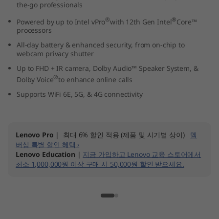
the-go professionals
t
®
®
Powered by up to Intel vPro
with 12th Gen Intel
Core™
e
processors
All-day battery & enhanced security, from on-chip to
l
webcam privacy shutter
Up to FHD + IR camera, Dolby Audio™ Speaker System, &
)
®
Dolby Voice
to enhance online calls
Supports WiFi 6E, 5G, & 4G connectivity
Lenovo Pro
| 최대 6% 할인 적용 (제품 및 시기별 상이)
멤
버십 특별 할인 혜택 ›
Lenovo Education
|
지금 가입하고 Lenovo 교육 스토어에서
최소 1,000,000원 이상 구매 시 50,000원 할인 받으세요.