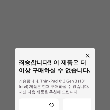
TrackPoint
TrackPad: 115mm/4.52"
Optional: Backlit with white LED lighting
Ports/Slots
2 x USB-A 3.2 Gen 1
2 x USB-C Thunderbolt™ 4
HDMI 2.0b
Headphone / mic combo
Built to last
Optional: SIM
죄송합니다!! 이 제품은 더
Optional: Smart card reader
We use the US Department of Defense's MIL-
이상 구매하실 수 없습니다.
STD 810H standards to ensure that every
USB port transfer speeds are approximate and depend on many factors, such as
ThinkPad is reliable and durable. We test
processing capability of host/peripheral devices, file attributes, system configuration
죄송합니다. ThinkPad X13 Gen 3 (13"
against 12 standards and more than 200
and operating environments; actual speeds will vary and may be less than expected.
Intel) 제품은 현재 구매하실 수 없습니다.
quality checks to ensure they run in extreme
대신 다음 제품을 추천해 드립니다.
conditions. These tests cover harsh variables
Color
like Arctic wilderness and desert dust storms,
Thunder Black
including temperature, pressure, humidity,
Storm Grey