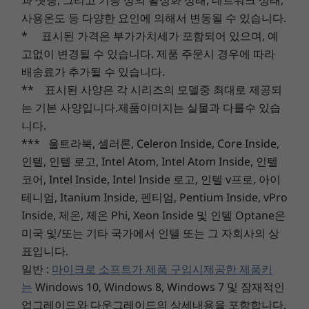
Connectivity
사용온도 등 다양한 요인에 의해서 변동될 수 있습니다.
Explore All Laptops
* 표시된 가격은 부가가치세가 포함되어 있으며, 예
®
Intel
WiFi 6E*
고없이 변경될 수 있습니다. 제품 주문시 경우에 따라
Optional: WWAN 4G/LTE CAT4 or CAT16
배송료가 추가될 수 있습니다.
®
Bluetooth
5.2
** 표시된 사양은 각 시리즈의 모델중 최대로 제공되
NFC
는 기본 사양입니다.제품이미지는 실물과 다를수 있습
*WiFi 6E requires Windows 11 Pro. Operation is dependent on the support of the
니다.
operating system, routers/APs/gateways that support WiFi 6E, along with the regional
*** 울트라북, 셀러론, Celeron Inside, Core Inside,
regulatory certifications and spectrum allocation.
인텔, 인텔 로고, Intel Atom, Intel Atom Inside, 인텔
코어, Intel Inside, Intel Inside 로고, 인텔 v프로, 아이
**Optional WWAN availability varies by region and must be configured at time of
테니엄, Itanium Inside, 펜티엄, Pentium Inside, vPro
purchase; it requires a network service provider.
Inside, 제온, 제온 Phi, Xeon Inside 및 인텔 Optane은
Security
미국 및/또는 기타 국가에서 인텔 또는 그 자회사의 상
Microsoft Secured-core PCs
(varies by model)
표입니다.
Power-on match-on-chip touch fingerprint reader
일반 :
마이크로 소프트가 제품 구입시제공한 제품키
Discrete trusted platform module (dTPM) 2.0
는
Windows 10, Windows 8, Windows 7 및 잠재적인
FHD + IR hybrid camera with webcam privacy shutter
업그레이드와 다운그레이드의 상세내용을 포함합니다.