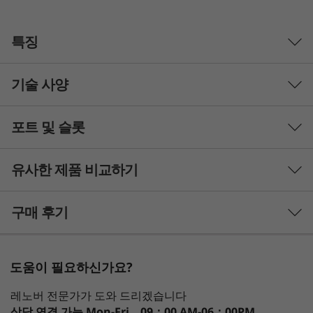
특징
기술 사양
The power to work on the go
®
th
®
With up to Intel vPro
with 12
Gen Intel
포트 및 슬롯
Core™ processors, the ThinkPad X13 Gen 3 lets
Processor
you work from anywhere. Running up to
®
®
Up to Intel vPro
with 12th Gen Intel
Core™ i7
유사한 제품 비교하기
Windows 11 Pro and with up to integrated
®
®
e
Intel
Iris
X
graphics, this business laptop
Operating System
3 Similiar products selected
can tackle any task. It’s also light and thin
구매 후기
Up to Windows 11 Pro
enough to go everywhere you need to be and,
with a battery that can run all day, you can
What specs do you want to compare?
Display
leave the charger at home.
도움이 필요하신가요?
13.3" WQXGA (2560 x 1600) IPS, low power, antiglare,
프로세서
운영 체제
메모리
저장 장치
디스
®
400 nits, 100% sRGB, Dolby Vision
, TÜV Rheinland low
레노버 전문가가 도와 드리겠습니다
blue light certified
상담 연결 가능
Mon-Fri，09：00 AM-06：00PM