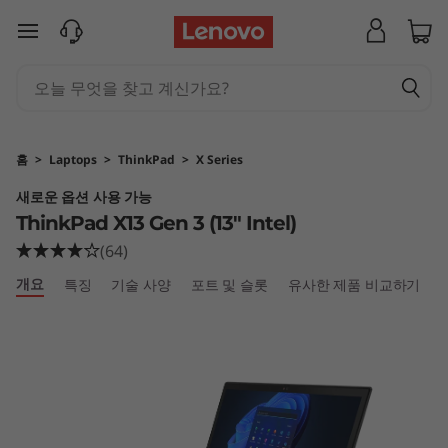
T
주요 콘텐츠로 건너뛰기
h
i
n
홈
>
Laptops
>
ThinkPad
>
X Series
k
새로운 옵션 사용 가능
ThinkPad X13 Gen 3 (13" Intel)
P
(64)
a
개요
특징
기술 사양
포트 및 슬롯
유사한 제품 비교하기
d
X
1