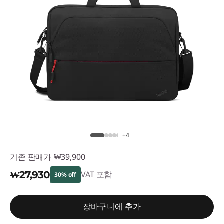
+4
기존 판매가
₩39,900
₩27,930
VAT 포함
30% off
즉시 할인: :
-₩11,970
장바구니에 추가